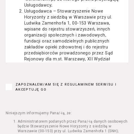
Usługodawcy;
Usługodawca – Stowarzyszenie Nowe
Horyzonty z siedzibą w Warszawie przy ul.
Ludwika Zamenhofa 1, 00-153 Warszawa,
wpisane do rejestru stowarzyszeń, innych
organizacji społecznych i zawodowych,
fundacji oraz samodzielnych publicznych
zakładów opieki zdrowotnej i do rejestru
przedsiębiorców prowadzonego przez Sąd
Rejonowy dla m.st. Warszawy, XII Wydział
Gospodarczy Krajowego Rejestru Sądowego
pod numerem KRS: 0000162000, NIP: 525-22-
71-014, Regon: 015503904;
Usługobiorca - osoba fizyczna, osoba prawna
ZAPOZNAŁEM/AM SIĘ Z REGULAMINEM SERWISU I
lub jednostka organizacyjna nieposiadająca
AKCEPTUJĘ GO
osobowości prawnej, mająca zdolność
prawną, która korzysta z Serwisu;
Usługi – usługi świadczone przez
Usługodawcę drogą elektroniczną z
Niniejszym informujemy Pana/-ią, że:
wykorzystaniem Serwisu;
Administratorem podanych przez Pana/-ią danych osobowych
Seans – organizowany przez Usługodawcę
będzie Stowarzyszenie Nowe Horyzonty z siedzibą w
w Kinie Nowe Horyzonty we Wrocławiu (ul.
Warszawie (00-153) przy ul. Ludwika Zamenhofa 1 (SNH);