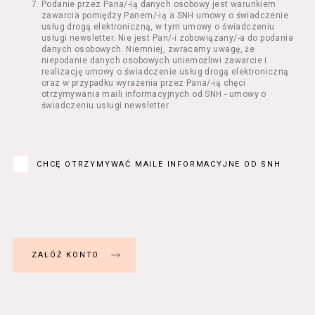
Podanie przez Pana/-ią danych osobowy jest warunkiem
Regulamin określa zasady:
zawarcia pomiędzy Panem/-ią a SNH umowy o świadczenie
świadczenia Usługobiorcom Usług przez
usług drogą elektroniczną, w tym umowy o świadczeniu
Usługodawcę, z zastrzeżeniem usług, o
usługi newsletter. Nie jest Pan/-i zobowiązany/-a do podania
danych osobowych. Niemniej, zwracamy uwagę, że
których mowa w ust. 2 pkt 4 i 5 poniżej,
niepodanie danych osobowych uniemożliwi zawarcie i
których zasady świadczenia w zakresie
realizację umowy o świadczenie usług drogą elektroniczną
nieuregulowanym w Regulaminie precyzują
oraz w przypadku wyrażenia przez Pana/-ią chęci
odrębne regulaminy,
otrzymywania maili informacyjnych od SNH - umowy o
świadczeniu usługi newsletter.
przetwarzania przez Usługodawcę danych
osobowych Usługobiorców będących osobami
fizycznymi.
Usługodawca świadczy w szczególności
następujące Usługi:
CHCĘ OTRZYMYWAĆ MAILE INFORMACYJNE OD SNH
usługę przeglądania i odczytywania
przez Usługobiorców materiałów
zamieszczanych w Serwisie,
usługę utrzymywania konta użytkownika
w Serwisie,
usługę newsletter,
usługę zawierania na odległość umów
nabycia Biletów i Karnetów oraz
rezerwowania Biletów,
usługę zapisywania się na Kursy.