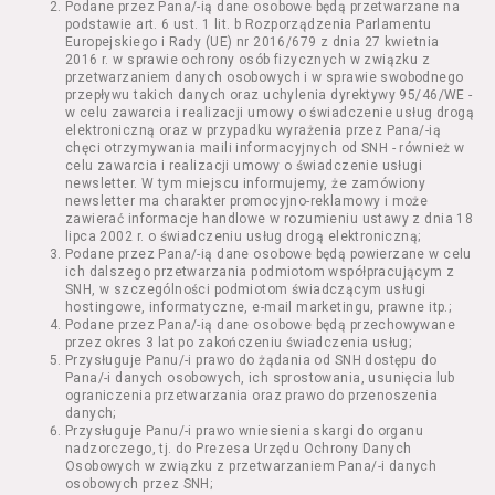
Podane przez Pana/-ią dane osobowe będą przetwarzane na
Kazimierza Wielkiego 19a-21) pokaz filmu nie
podstawie art. 6 ust. 1 lit. b Rozporządzenia Parlamentu
stanowiący części Wydarzenia;
Europejskiego i Rady (UE) nr 2016/679 z dnia 27 kwietnia
Wydarzenie – organizowany przez
2016 r. w sprawie ochrony osób fizycznych w związku z
Usługodawcę w Kinie Nowe Horyzonty we
przetwarzaniem danych osobowych i w sprawie swobodnego
przepływu takich danych oraz uchylenia dyrektywy 95/46/WE -
Wrocławiu (ul. Kazimierza Wielkiego 19a-21)
w celu zawarcia i realizacji umowy o świadczenie usług drogą
festiwal filmowy, przegląd filmowy, pokaz
elektroniczną oraz w przypadku wyrażenia przez Pana/-ią
specjalny, performance, opera, koncert lub
chęci otrzymywania maili informacyjnych od SNH - również w
inna podobna impreza;
celu zawarcia i realizacji umowy o świadczenie usługi
newsletter. W tym miejscu informujemy, że zamówiony
Kurs – zajęcia organizowane przez
newsletter ma charakter promocyjno-reklamowy i może
Organizatora będące przedsięwzięciem o
zawierać informacje handlowe w rozumieniu ustawy z dnia 18
charakterze edukacyjnym;
lipca 2002 r. o świadczeniu usług drogą elektroniczną;
Bilety – dokumenty potwierdzające zawarcie
Podane przez Pana/-ią dane osobowe będą powierzane w celu
ich dalszego przetwarzania podmiotom współpracującym z
umowy z Usługodawcą i uprawniające do
SNH, w szczególności podmiotom świadczącym usługi
wzięcia udziału w Seansie lub w części
hostingowe, informatyczne, e-mail marketingu, prawne itp.;
określonego Wydarzenia;
Podane przez Pana/-ią dane osobowe będą przechowywane
Karnety – zestaw określonej liczby Biletów na
przez okres 3 lat po zakończeniu świadczenia usług;
Przysługuje Panu/-i prawo do żądania od SNH dostępu do
poszczególne części danego Wydarzenia lub
Pana/-i danych osobowych, ich sprostowania, usunięcia lub
na całe Wydarzenie, przewidziany dla danego
ograniczenia przetwarzania oraz prawo do przenoszenia
Wydarzenia przez Usługodawcę;
danych;
Regulamin – niniejszy regulamin.
Przysługuje Panu/-i prawo wniesienia skargi do organu
nadzorczego, tj. do Prezesa Urzędu Ochrony Danych
Osobowych w związku z przetwarzaniem Pana/-i danych
§ 2 Postanowienia ogólne
osobowych przez SNH;