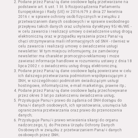
Podane przez Pana/-ią dane osobowe będą przetwarzane na
Kazimierza Wielkiego 19a-21) pokaz filmu nie
podstawie art. 6 ust. 1 lit. b Rozporządzenia Parlamentu
stanowiący części Wydarzenia;
Europejskiego i Rady (UE) nr 2016/679 z dnia 27 kwietnia
Wydarzenie – organizowany przez
2016 r. w sprawie ochrony osób fizycznych w związku z
Usługodawcę w Kinie Nowe Horyzonty we
przetwarzaniem danych osobowych i w sprawie swobodnego
przepływu takich danych oraz uchylenia dyrektywy 95/46/WE -
Wrocławiu (ul. Kazimierza Wielkiego 19a-21)
w celu zawarcia i realizacji umowy o świadczenie usług drogą
festiwal filmowy, przegląd filmowy, pokaz
elektroniczną oraz w przypadku wyrażenia przez Pana/-ią
specjalny, performance, opera, koncert lub
chęci otrzymywania maili informacyjnych od SNH - również w
inna podobna impreza;
celu zawarcia i realizacji umowy o świadczenie usługi
newsletter. W tym miejscu informujemy, że zamówiony
Kurs – zajęcia organizowane przez
newsletter ma charakter promocyjno-reklamowy i może
Organizatora będące przedsięwzięciem o
zawierać informacje handlowe w rozumieniu ustawy z dnia 18
charakterze edukacyjnym;
lipca 2002 r. o świadczeniu usług drogą elektroniczną;
Bilety – dokumenty potwierdzające zawarcie
Podane przez Pana/-ią dane osobowe będą powierzane w celu
ich dalszego przetwarzania podmiotom współpracującym z
umowy z Usługodawcą i uprawniające do
SNH, w szczególności podmiotom świadczącym usługi
wzięcia udziału w Seansie lub w części
hostingowe, informatyczne, e-mail marketingu, prawne itp.;
określonego Wydarzenia;
Podane przez Pana/-ią dane osobowe będą przechowywane
Karnety – zestaw określonej liczby Biletów na
przez okres 3 lat po zakończeniu świadczenia usług;
Przysługuje Panu/-i prawo do żądania od SNH dostępu do
poszczególne części danego Wydarzenia lub
Pana/-i danych osobowych, ich sprostowania, usunięcia lub
na całe Wydarzenie, przewidziany dla danego
ograniczenia przetwarzania oraz prawo do przenoszenia
Wydarzenia przez Usługodawcę;
danych;
Regulamin – niniejszy regulamin.
Przysługuje Panu/-i prawo wniesienia skargi do organu
nadzorczego, tj. do Prezesa Urzędu Ochrony Danych
Osobowych w związku z przetwarzaniem Pana/-i danych
§ 2 Postanowienia ogólne
osobowych przez SNH;