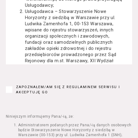
Usługodawcy;
Usługodawca – Stowarzyszenie Nowe
Horyzonty z siedzibą w Warszawie przy ul.
Ludwika Zamenhofa 1, 00-153 Warszawa,
wpisane do rejestru stowarzyszeń, innych
organizacji społecznych i zawodowych,
fundacji oraz samodzielnych publicznych
zakładów opieki zdrowotnej i do rejestru
przedsiębiorców prowadzonego przez Sąd
Rejonowy dla m.st. Warszawy, XII Wydział
Gospodarczy Krajowego Rejestru Sądowego
pod numerem KRS: 0000162000, NIP: 525-22-
71-014, Regon: 015503904;
Usługobiorca - osoba fizyczna, osoba prawna
ZAPOZNAŁEM/AM SIĘ Z REGULAMINEM SERWISU I
lub jednostka organizacyjna nieposiadająca
AKCEPTUJĘ GO
osobowości prawnej, mająca zdolność
prawną, która korzysta z Serwisu;
Usługi – usługi świadczone przez
Usługodawcę drogą elektroniczną z
Niniejszym informujemy Pana/-ią, że:
wykorzystaniem Serwisu;
Administratorem podanych przez Pana/-ią danych osobowych
Seans – organizowany przez Usługodawcę
będzie Stowarzyszenie Nowe Horyzonty z siedzibą w
w Kinie Nowe Horyzonty we Wrocławiu (ul.
Warszawie (00-153) przy ul. Ludwika Zamenhofa 1 (SNH);