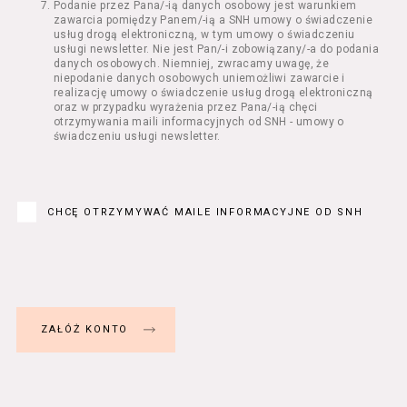
Podanie przez Pana/-ią danych osobowy jest warunkiem
Regulamin określa zasady:
zawarcia pomiędzy Panem/-ią a SNH umowy o świadczenie
świadczenia Usługobiorcom Usług przez
usług drogą elektroniczną, w tym umowy o świadczeniu
Usługodawcę, z zastrzeżeniem usług, o
usługi newsletter. Nie jest Pan/-i zobowiązany/-a do podania
danych osobowych. Niemniej, zwracamy uwagę, że
których mowa w ust. 2 pkt 4 i 5 poniżej,
niepodanie danych osobowych uniemożliwi zawarcie i
których zasady świadczenia w zakresie
realizację umowy o świadczenie usług drogą elektroniczną
nieuregulowanym w Regulaminie precyzują
oraz w przypadku wyrażenia przez Pana/-ią chęci
odrębne regulaminy,
otrzymywania maili informacyjnych od SNH - umowy o
świadczeniu usługi newsletter.
przetwarzania przez Usługodawcę danych
osobowych Usługobiorców będących osobami
fizycznymi.
Usługodawca świadczy w szczególności
następujące Usługi:
CHCĘ OTRZYMYWAĆ MAILE INFORMACYJNE OD SNH
usługę przeglądania i odczytywania
przez Usługobiorców materiałów
zamieszczanych w Serwisie,
usługę utrzymywania konta użytkownika
w Serwisie,
usługę newsletter,
usługę zawierania na odległość umów
nabycia Biletów i Karnetów oraz
rezerwowania Biletów,
usługę zapisywania się na Kursy.