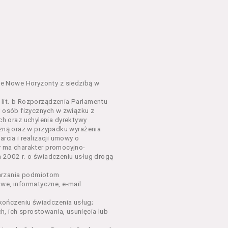
em o charakterze
awniające do wzięcia udziału
go Wydarzenia lub na całe
e Nowe Horyzonty z siedzibą w
lit. b Rozporządzenia Parlamentu
y osób fizycznych w związku z
sług, o których mowa w ust.
h oraz uchylenia dyrektywy
nym w Regulaminie precyzują
czną oraz w przypadku wyrażenia
rcia i realizacji umowy o
r ma charakter promocyjno-
dących osobami fizycznymi.
a 2002 r. o świadczeniu usług drogą
łów zamieszczanych w
arzania podmiotom
e, informatyczne, e-mail
ończeniu świadczenia usług;
oraz rezerwowania Biletów,
, ich sprostowania, usunięcia lub