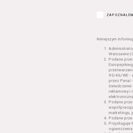
Kurs – z
edukacy
ZAPOZNAŁEM
Bilety –
w Seansi
Karnety 
Wydarzen
Niniejszym informuj
Regulami
Administrat
§ 2 Postanowi
Warszawie (0
Podane przez
Regulami
Europejskieg
świadcze
przetwarzani
2 pkt 4 
95/46/WE - w
odrębne 
przez Pana/-
świadczenie 
przetwa
reklamowy i 
Usługoda
elektroniczną
us
Podane prze
Se
współpracuj
us
marketingu, 
us
Podane przez
us
Przysługuje 
us
ograniczenia