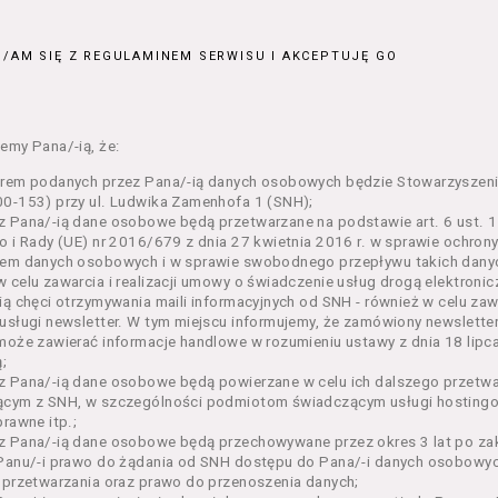
ajęcia organizowane przez Organizatora będące przedsięwzięci
jnym;
/AM SIĘ Z REGULAMINEM SERWISU I AKCEPTUJĘ GO
 dokumenty potwierdzające zawarcie umowy z Usługodawcą i upr
e lub w części określonego Wydarzenia;
– zestaw określonej liczby Biletów na poszczególne części dane
ie, przewidziany dla danego Wydarzenia przez Usługodawcę;
emy Pana/-ią, że:
n – niniejszy regulamin.
orem podanych przez Pana/-ią danych osobowych będzie Stowarzyszeni
enia ogólne
0-153) przy ul. Ludwika Zamenhofa 1 (SNH);
 Pana/-ią dane osobowe będą przetwarzane na podstawie art. 6 ust. 1 
n określa zasady:
o i Rady (UE) nr 2016/679 z dnia 27 kwietnia 2016 r. w sprawie ochron
nia Usługobiorcom Usług przez Usługodawcę, z zastrzeżeniem u
em danych osobowych i w sprawie swobodnego przepływu takich danyc
i 5 poniżej, których zasady świadczenia w zakresie nieuregulowa
 celu zawarcia i realizacji umowy o świadczenie usług drogą elektroni
regulaminy,
ią chęci otrzymywania maili informacyjnych od SNH - również w celu zawa
usługi newsletter. W tym miejscu informujemy, że zamówiony newslette
rzania przez Usługodawcę danych osobowych Usługobiorców bę
może zawierać informacje handlowe w rozumieniu ustawy z dnia 18 lipc
wca świadczy w szczególności następujące Usługi:
;
ługę przeglądania i odczytywania przez Usługobiorców materia
z Pana/-ią dane osobowe będą powierzane w celu ich dalszego przetw
rwisie,
ącym z SNH, w szczególności podmiotom świadczącym usługi hostingow
ługę utrzymywania konta użytkownika w Serwisie,
prawne itp.;
ługę newsletter,
 Pana/-ią dane osobowe będą przechowywane przez okres 3 lat po zak
ługę zawierania na odległość umów nabycia Biletów i Karnetów 
Panu/-i prawo do żądania od SNH dostępu do Pana/-i danych osobowych
ługę zapisywania się na Kursy.
 przetwarzania oraz prawo do przenoszenia danych;