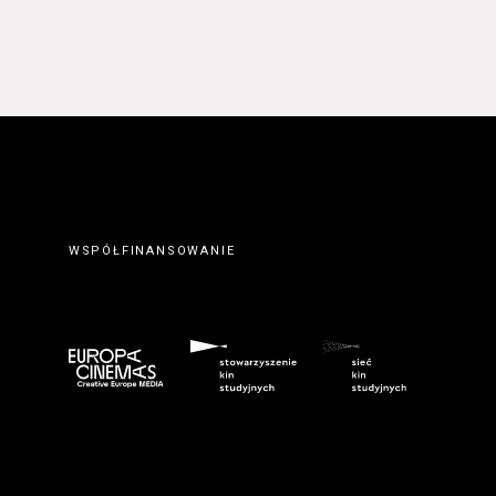
 prawidłowym wypełnieniu
erwisie wysyłając do
ty elektronicznej.
. Zawarcie umowy o
ateriałów zamieszczanych w
orcę z Serwisu. Zawarcie
eślonymi w Regulaminie
wem serwisu
www.kinonh.pl
.
nem danego Kursu. Zawarcie
ch w § 5 ust. 1 Regulaminu.
WSPÓŁFINANSOWANIE
ego do tego formularza
biorców lub podczas
umowy o świadczenie Usługi
m przeznaczonego do tego
kich Usługobiorców następuje
z wciśnięcia przycisku
ostałych przypadkach po
 znaczenie odpowiedniego