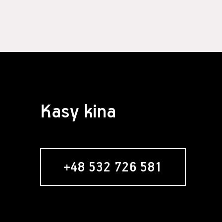
§ 4 Zawarcie 
Założeni
formular
Usługobi
Świadcze
świadcze
Serwisie
umowy re
nabywani
Zawarci
Kasy kina
umowy o 
§ 5 Usługa ne
Usługob
zamiesz
zakładan
+48 532 726 581
newslett
formular
w momenc
"Zamawia
wyrażeni