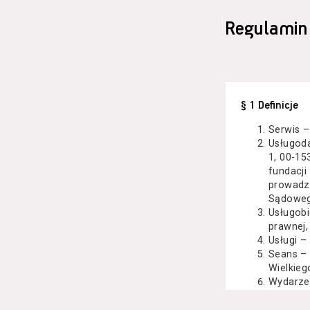
Regulamin
§ 1 Definicje
Serwis –
Usługod
1, 00-15
fundacji
prowadzo
Sądoweg
Usługobi
prawnej,
Usługi –
Seans –
Wielkieg
Wydarze
Kazimier
koncert 