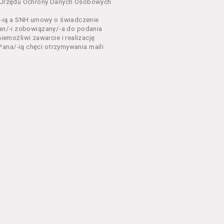
dnia 18 lipca 2002 r. o
sa Urzędu Ochrony Danych Osobowych
 z późń. zm.). Usługi
-ią a SNH umowy o świadczenie
Pan/-i zobowiązany/-a do podania
dla każdego kto posiada
możliwi zawarcie i realizację
ana/-ią chęci otrzymywania maili
ny zapoznać się z
 newsletter za
 stronach Serwisu
eń Regulaminu.
nu od chwili rozpoczęcia
em Serwisu w formie, która
ni dysponować:
 Explorer 8 lub wyższą, albo
stalacji oprogramowania typu