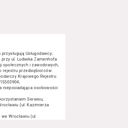
a przysługują Usługodawcy;
 przy ul. Ludwika Zamenhofa
cji społecznych i zawodowych,
o rejestru przedsiębiorców
podarczy Krajowego Rejestru
015503904;
na nieposiadająca osobowości
korzystaniem Serwisu;
ocławiu (ul. Kazimierza
we Wrocławiu (ul.
specjalny, performance, opera,