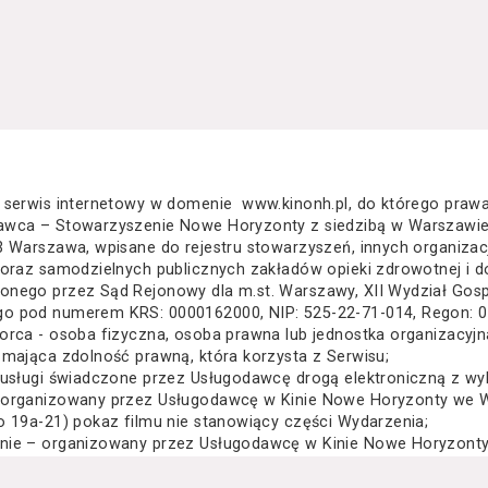
 serwis internetowy w domenie www.kinonh.pl, do którego praw
awca – Stowarzyszenie Nowe Horyzonty z siedzibą w Warszawie
3 Warszawa, wpisane do rejestru stowarzyszeń, innych organiza
 oraz samodzielnych publicznych zakładów opieki zdrowotnej i d
nego przez Sąd Rejonowy dla m.st. Warszawy, XII Wydział Gos
o pod numerem KRS: 0000162000, NIP: 525-22-71-014, Regon: 
orca - osoba fizyczna, osoba prawna lub jednostka organizacyj
 mająca zdolność prawną, która korzysta z Serwisu;
 usługi świadczone przez Usługodawcę drogą elektroniczną z wy
 organizowany przez Usługodawcę w Kinie Nowe Horyzonty we Wr
o 19a-21) pokaz filmu nie stanowiący części Wydarzenia;
nie – organizowany przez Usługodawcę w Kinie Nowe Horyzonty 
za Wielkiego 19a-21) festiwal filmowy, przegląd filmowy, pokaz 
lub inna podobna impreza;