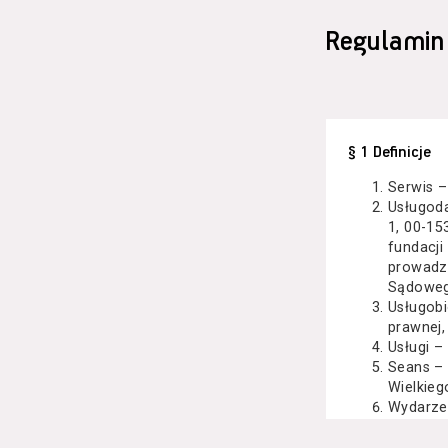
Regulamin
§ 1 Definicje
Serwis –
Usługod
1, 00-15
fundacji
prowadzo
Sądoweg
Usługobi
prawnej,
Usługi –
Seans –
Wielkieg
Wydarze
Kazimier
koncert 