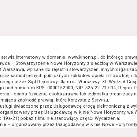
 serwis internetowy w domenie www.kinonh.pl, do którego praw
awca – Stowarzyszenie Nowe Horyzonty z siedzibą w Warszawie
3 Warszawa, wpisane do rejestru stowarzyszeń, innych organiza
 oraz samodzielnych publicznych zakładów opieki zdrowotnej i d
nego przez Sąd Rejonowy dla m.st. Warszawy, XII Wydział Gos
o pod numerem KRS: 0000162000, NIP: 525-22-71-014, Regon: 
orca - osoba fizyczna, osoba prawna lub jednostka organizacyj
 mająca zdolność prawną, która korzysta z Serwisu;
 usługi świadczone przez Usługodawcę drogą elektroniczną z wy
 organizowany przez Usługodawcę w Kinie Nowe Horyzonty we Wr
o 19a-21) pokaz filmu nie stanowiący części Wydarzenia;
nie – organizowany przez Usługodawcę w Kinie Nowe Horyzonty 
za Wielkiego 19a-21) festiwal filmowy, przegląd filmowy, pokaz 
lub inna podobna impreza;