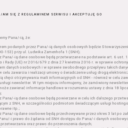
ajęcia organizowane przez Organizatora będące przedsięwzięci
jnym;
/AM SIĘ Z REGULAMINEM SERWISU I AKCEPTUJĘ GO
 dokumenty potwierdzające zawarcie umowy z Usługodawcą i upr
e lub w części określonego Wydarzenia;
– zestaw określonej liczby Biletów na poszczególne części dane
ie, przewidziany dla danego Wydarzenia przez Usługodawcę;
emy Pana/-ią, że:
n – niniejszy regulamin.
orem podanych przez Pana/-ią danych osobowych będzie Stowarzyszeni
enia ogólne
0-153) przy ul. Ludwika Zamenhofa 1 (SNH);
 Pana/-ią dane osobowe będą przetwarzane na podstawie art. 6 ust. 1 
n określa zasady:
o i Rady (UE) nr 2016/679 z dnia 27 kwietnia 2016 r. w sprawie ochron
nia Usługobiorcom Usług przez Usługodawcę, z zastrzeżeniem u
em danych osobowych i w sprawie swobodnego przepływu takich danyc
i 5 poniżej, których zasady świadczenia w zakresie nieuregulowa
 celu zawarcia i realizacji umowy o świadczenie usług drogą elektroni
regulaminy,
ią chęci otrzymywania maili informacyjnych od SNH - również w celu zawa
usługi newsletter. W tym miejscu informujemy, że zamówiony newslette
rzania przez Usługodawcę danych osobowych Usługobiorców bę
może zawierać informacje handlowe w rozumieniu ustawy z dnia 18 lipc
wca świadczy w szczególności następujące Usługi:
;
ługę przeglądania i odczytywania przez Usługobiorców materia
z Pana/-ią dane osobowe będą powierzane w celu ich dalszego przetw
rwisie,
ącym z SNH, w szczególności podmiotom świadczącym usługi hostingow
ługę utrzymywania konta użytkownika w Serwisie,
prawne itp.;
ługę newsletter,
 Pana/-ią dane osobowe będą przechowywane przez okres 3 lat po zak
ługę zawierania na odległość umów nabycia Biletów i Karnetów 
Panu/-i prawo do żądania od SNH dostępu do Pana/-i danych osobowych
ługę zapisywania się na Kursy.
 przetwarzania oraz prawo do przenoszenia danych;