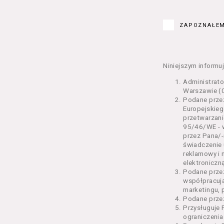
Kurs – z
edukacy
ZAPOZNAŁEM
Bilety –
w Seansi
Karnety 
Wydarzen
Niniejszym informuj
Regulami
Administrat
§ 2 Postanowi
Warszawie (0
Podane przez
Regulami
Europejskieg
świadcze
przetwarzani
2 pkt 4 
95/46/WE - w
odrębne 
przez Pana/-
świadczenie 
przetwa
reklamowy i 
Usługoda
elektroniczną
us
Podane prze
Se
współpracuj
us
marketingu, 
us
Podane przez
us
Przysługuje 
us
ograniczenia