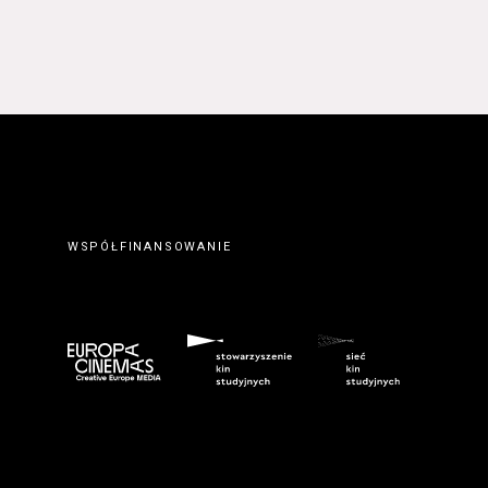
 prawidłowym wypełnieniu
erwisie wysyłając do
ty elektronicznej.
. Zawarcie umowy o
ateriałów zamieszczanych w
orcę z Serwisu. Zawarcie
eślonymi w Regulaminie
wem serwisu
www.kinonh.pl
.
nem danego Kursu. Zawarcie
ch w § 5 ust. 1 Regulaminu.
WSPÓŁFINANSOWANIE
ego do tego formularza
biorców lub podczas
umowy o świadczenie Usługi
m przeznaczonego do tego
kich Usługobiorców następuje
z wciśnięcia przycisku
ostałych przypadkach po
 znaczenie odpowiedniego