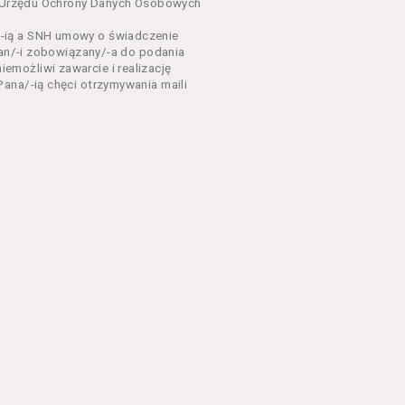
dnia 18 lipca 2002 r. o
sa Urzędu Ochrony Danych Osobowych
 z późń. zm.). Usługi
-ią a SNH umowy o świadczenie
Pan/-i zobowiązany/-a do podania
dla każdego kto posiada
możliwi zawarcie i realizację
ana/-ią chęci otrzymywania maili
ny zapoznać się z
 newsletter za
 stronach Serwisu
eń Regulaminu.
nu od chwili rozpoczęcia
em Serwisu w formie, która
ni dysponować:
 Explorer 8 lub wyższą, albo
stalacji oprogramowania typu