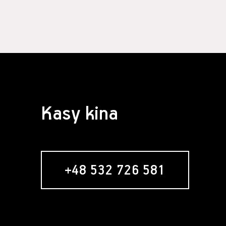
§ 4 Zawarcie 
Założeni
formular
Usługobi
Świadcze
świadcze
Serwisie
umowy re
nabywani
Zawarci
Kasy kina
umowy o 
§ 5 Usługa ne
Usługob
zamiesz
zakładan
+48 532 726 581
newslett
formular
w momenc
"Zamawia
wyrażeni