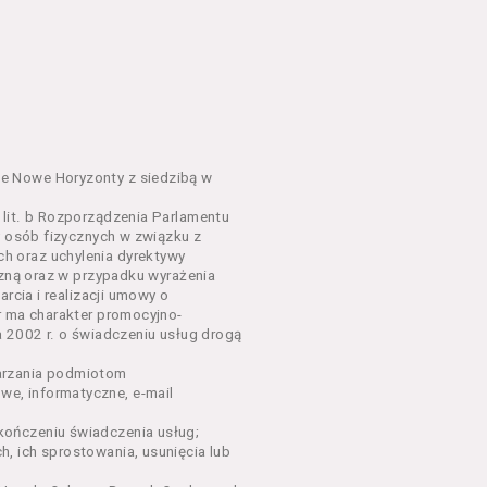
em o charakterze
awniające do wzięcia udziału
go Wydarzenia lub na całe
e Nowe Horyzonty z siedzibą w
lit. b Rozporządzenia Parlamentu
y osób fizycznych w związku z
sług, o których mowa w ust.
h oraz uchylenia dyrektywy
nym w Regulaminie precyzują
czną oraz w przypadku wyrażenia
rcia i realizacji umowy o
r ma charakter promocyjno-
dących osobami fizycznymi.
a 2002 r. o świadczeniu usług drogą
łów zamieszczanych w
arzania podmiotom
e, informatyczne, e-mail
ończeniu świadczenia usług;
oraz rezerwowania Biletów,
, ich sprostowania, usunięcia lub