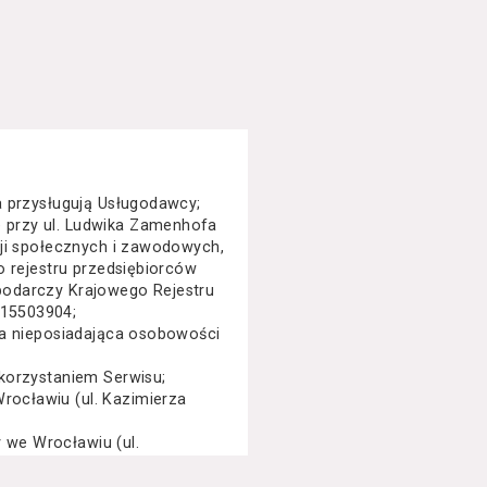
a przysługują Usługodawcy;
 przy ul. Ludwika Zamenhofa
cji społecznych i zawodowych,
o rejestru przedsiębiorców
podarczy Krajowego Rejestru
015503904;
na nieposiadająca osobowości
korzystaniem Serwisu;
ocławiu (ul. Kazimierza
we Wrocławiu (ul.
specjalny, performance, opera,