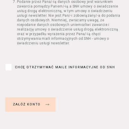
Podanie przez Pana/-ią danych osobowy jest warunkiem
Regulamin określa zasady:
zawarcia pomiędzy Panem/-ią a SNH umowy o świadczenie
świadczenia Usługobiorcom Usług przez
usług drogą elektroniczną, w tym umowy o świadczeniu
Usługodawcę, z zastrzeżeniem usług, o
usługi newsletter. Nie jest Pan/-i zobowiązany/-a do podania
danych osobowych. Niemniej, zwracamy uwagę, że
których mowa w ust. 2 pkt 4 i 5 poniżej,
niepodanie danych osobowych uniemożliwi zawarcie i
których zasady świadczenia w zakresie
realizację umowy o świadczenie usług drogą elektroniczną
nieuregulowanym w Regulaminie precyzują
oraz w przypadku wyrażenia przez Pana/-ią chęci
odrębne regulaminy,
otrzymywania maili informacyjnych od SNH - umowy o
świadczeniu usługi newsletter.
przetwarzania przez Usługodawcę danych
osobowych Usługobiorców będących osobami
fizycznymi.
Usługodawca świadczy w szczególności
następujące Usługi:
CHCĘ OTRZYMYWAĆ MAILE INFORMACYJNE OD SNH
usługę przeglądania i odczytywania
przez Usługobiorców materiałów
zamieszczanych w Serwisie,
usługę utrzymywania konta użytkownika
w Serwisie,
usługę newsletter,
usługę zawierania na odległość umów
nabycia Biletów i Karnetów oraz
rezerwowania Biletów,
usługę zapisywania się na Kursy.