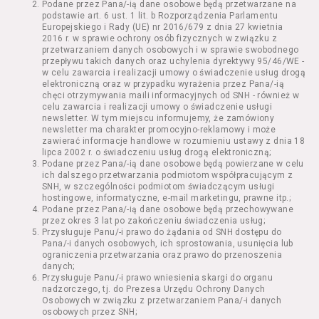
Podane przez Pana/-ią dane osobowe będą przetwarzane na
Kazimierza Wielkiego 19a-21) pokaz filmu nie
podstawie art. 6 ust. 1 lit. b Rozporządzenia Parlamentu
stanowiący części Wydarzenia;
Europejskiego i Rady (UE) nr 2016/679 z dnia 27 kwietnia
Wydarzenie – organizowany przez
2016 r. w sprawie ochrony osób fizycznych w związku z
Usługodawcę w Kinie Nowe Horyzonty we
przetwarzaniem danych osobowych i w sprawie swobodnego
przepływu takich danych oraz uchylenia dyrektywy 95/46/WE -
Wrocławiu (ul. Kazimierza Wielkiego 19a-21)
w celu zawarcia i realizacji umowy o świadczenie usług drogą
festiwal filmowy, przegląd filmowy, pokaz
elektroniczną oraz w przypadku wyrażenia przez Pana/-ią
specjalny, performance, opera, koncert lub
chęci otrzymywania maili informacyjnych od SNH - również w
inna podobna impreza;
celu zawarcia i realizacji umowy o świadczenie usługi
newsletter. W tym miejscu informujemy, że zamówiony
Kurs – zajęcia organizowane przez
newsletter ma charakter promocyjno-reklamowy i może
Organizatora będące przedsięwzięciem o
zawierać informacje handlowe w rozumieniu ustawy z dnia 18
charakterze edukacyjnym;
lipca 2002 r. o świadczeniu usług drogą elektroniczną;
Bilety – dokumenty potwierdzające zawarcie
Podane przez Pana/-ią dane osobowe będą powierzane w celu
ich dalszego przetwarzania podmiotom współpracującym z
umowy z Usługodawcą i uprawniające do
SNH, w szczególności podmiotom świadczącym usługi
wzięcia udziału w Seansie lub w części
hostingowe, informatyczne, e-mail marketingu, prawne itp.;
określonego Wydarzenia;
Podane przez Pana/-ią dane osobowe będą przechowywane
Karnety – zestaw określonej liczby Biletów na
przez okres 3 lat po zakończeniu świadczenia usług;
Przysługuje Panu/-i prawo do żądania od SNH dostępu do
poszczególne części danego Wydarzenia lub
Pana/-i danych osobowych, ich sprostowania, usunięcia lub
na całe Wydarzenie, przewidziany dla danego
ograniczenia przetwarzania oraz prawo do przenoszenia
Wydarzenia przez Usługodawcę;
danych;
Regulamin – niniejszy regulamin.
Przysługuje Panu/-i prawo wniesienia skargi do organu
nadzorczego, tj. do Prezesa Urzędu Ochrony Danych
Osobowych w związku z przetwarzaniem Pana/-i danych
§ 2 Postanowienia ogólne
osobowych przez SNH;