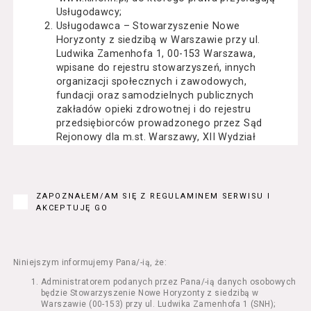
Usługodawcy;
Usługodawca – Stowarzyszenie Nowe
Horyzonty z siedzibą w Warszawie przy ul.
Ludwika Zamenhofa 1, 00-153 Warszawa,
wpisane do rejestru stowarzyszeń, innych
organizacji społecznych i zawodowych,
fundacji oraz samodzielnych publicznych
zakładów opieki zdrowotnej i do rejestru
przedsiębiorców prowadzonego przez Sąd
Rejonowy dla m.st. Warszawy, XII Wydział
Gospodarczy Krajowego Rejestru Sądowego
pod numerem KRS: 0000162000, NIP: 525-22-
71-014, Regon: 015503904;
Usługobiorca - osoba fizyczna, osoba prawna
ZAPOZNAŁEM/AM SIĘ Z REGULAMINEM SERWISU I
lub jednostka organizacyjna nieposiadająca
AKCEPTUJĘ GO
osobowości prawnej, mająca zdolność
prawną, która korzysta z Serwisu;
Usługi – usługi świadczone przez
Usługodawcę drogą elektroniczną z
Niniejszym informujemy Pana/-ią, że:
wykorzystaniem Serwisu;
Administratorem podanych przez Pana/-ią danych osobowych
Seans – organizowany przez Usługodawcę
będzie Stowarzyszenie Nowe Horyzonty z siedzibą w
w Kinie Nowe Horyzonty we Wrocławiu (ul.
Warszawie (00-153) przy ul. Ludwika Zamenhofa 1 (SNH);