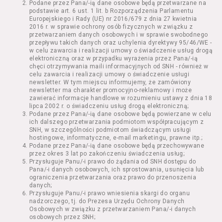
Podane przez Pana/-ią dane osobowe będą przetwarzane na
Kazimierza Wielkiego 19a-21) pokaz filmu nie
podstawie art. 6 ust. 1 lit. b Rozporządzenia Parlamentu
stanowiący części Wydarzenia;
Europejskiego i Rady (UE) nr 2016/679 z dnia 27 kwietnia
Wydarzenie – organizowany przez
2016 r. w sprawie ochrony osób fizycznych w związku z
Usługodawcę w Kinie Nowe Horyzonty we
przetwarzaniem danych osobowych i w sprawie swobodnego
przepływu takich danych oraz uchylenia dyrektywy 95/46/WE -
Wrocławiu (ul. Kazimierza Wielkiego 19a-21)
w celu zawarcia i realizacji umowy o świadczenie usług drogą
festiwal filmowy, przegląd filmowy, pokaz
elektroniczną oraz w przypadku wyrażenia przez Pana/-ią
specjalny, performance, opera, koncert lub
chęci otrzymywania maili informacyjnych od SNH - również w
inna podobna impreza;
celu zawarcia i realizacji umowy o świadczenie usługi
newsletter. W tym miejscu informujemy, że zamówiony
Kurs – zajęcia organizowane przez
newsletter ma charakter promocyjno-reklamowy i może
Organizatora będące przedsięwzięciem o
zawierać informacje handlowe w rozumieniu ustawy z dnia 18
charakterze edukacyjnym;
lipca 2002 r. o świadczeniu usług drogą elektroniczną;
Bilety – dokumenty potwierdzające zawarcie
Podane przez Pana/-ią dane osobowe będą powierzane w celu
ich dalszego przetwarzania podmiotom współpracującym z
umowy z Usługodawcą i uprawniające do
SNH, w szczególności podmiotom świadczącym usługi
wzięcia udziału w Seansie lub w części
hostingowe, informatyczne, e-mail marketingu, prawne itp.;
określonego Wydarzenia;
Podane przez Pana/-ią dane osobowe będą przechowywane
Karnety – zestaw określonej liczby Biletów na
przez okres 3 lat po zakończeniu świadczenia usług;
Przysługuje Panu/-i prawo do żądania od SNH dostępu do
poszczególne części danego Wydarzenia lub
Pana/-i danych osobowych, ich sprostowania, usunięcia lub
na całe Wydarzenie, przewidziany dla danego
ograniczenia przetwarzania oraz prawo do przenoszenia
Wydarzenia przez Usługodawcę;
danych;
Regulamin – niniejszy regulamin.
Przysługuje Panu/-i prawo wniesienia skargi do organu
nadzorczego, tj. do Prezesa Urzędu Ochrony Danych
Osobowych w związku z przetwarzaniem Pana/-i danych
§ 2 Postanowienia ogólne
osobowych przez SNH;