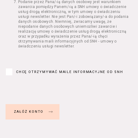
Podanie przez Pana/-ią danych osobowy jest warunkiem
Regulamin określa zasady:
zawarcia pomiędzy Panem/-ią a SNH umowy o świadczenie
świadczenia Usługobiorcom Usług przez
usług drogą elektroniczną, w tym umowy o świadczeniu
Usługodawcę, z zastrzeżeniem usług, o
usługi newsletter. Nie jest Pan/-i zobowiązany/-a do podania
danych osobowych. Niemniej, zwracamy uwagę, że
których mowa w ust. 2 pkt 4 i 5 poniżej,
niepodanie danych osobowych uniemożliwi zawarcie i
których zasady świadczenia w zakresie
realizację umowy o świadczenie usług drogą elektroniczną
nieuregulowanym w Regulaminie precyzują
oraz w przypadku wyrażenia przez Pana/-ią chęci
odrębne regulaminy,
otrzymywania maili informacyjnych od SNH - umowy o
świadczeniu usługi newsletter.
przetwarzania przez Usługodawcę danych
osobowych Usługobiorców będących osobami
fizycznymi.
Usługodawca świadczy w szczególności
następujące Usługi:
CHCĘ OTRZYMYWAĆ MAILE INFORMACYJNE OD SNH
usługę przeglądania i odczytywania
przez Usługobiorców materiałów
zamieszczanych w Serwisie,
usługę utrzymywania konta użytkownika
w Serwisie,
usługę newsletter,
usługę zawierania na odległość umów
nabycia Biletów i Karnetów oraz
rezerwowania Biletów,
usługę zapisywania się na Kursy.