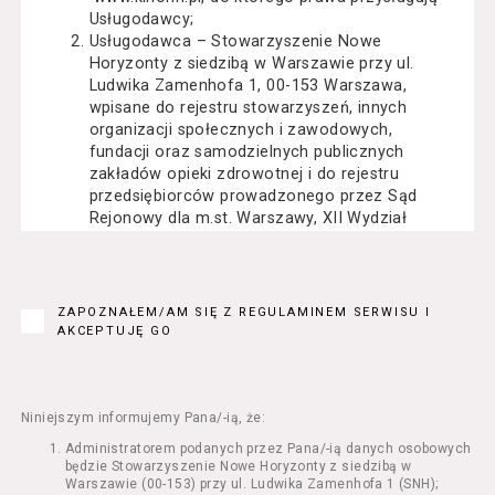
Usługodawcy;
Usługodawca – Stowarzyszenie Nowe
Horyzonty z siedzibą w Warszawie przy ul.
Ludwika Zamenhofa 1, 00-153 Warszawa,
wpisane do rejestru stowarzyszeń, innych
organizacji społecznych i zawodowych,
fundacji oraz samodzielnych publicznych
zakładów opieki zdrowotnej i do rejestru
przedsiębiorców prowadzonego przez Sąd
Rejonowy dla m.st. Warszawy, XII Wydział
Gospodarczy Krajowego Rejestru Sądowego
pod numerem KRS: 0000162000, NIP: 525-22-
71-014, Regon: 015503904;
Usługobiorca - osoba fizyczna, osoba prawna
ZAPOZNAŁEM/AM SIĘ Z REGULAMINEM SERWISU I
lub jednostka organizacyjna nieposiadająca
AKCEPTUJĘ GO
osobowości prawnej, mająca zdolność
prawną, która korzysta z Serwisu;
Usługi – usługi świadczone przez
Usługodawcę drogą elektroniczną z
Niniejszym informujemy Pana/-ią, że:
wykorzystaniem Serwisu;
Administratorem podanych przez Pana/-ią danych osobowych
Seans – organizowany przez Usługodawcę
będzie Stowarzyszenie Nowe Horyzonty z siedzibą w
w Kinie Nowe Horyzonty we Wrocławiu (ul.
Warszawie (00-153) przy ul. Ludwika Zamenhofa 1 (SNH);