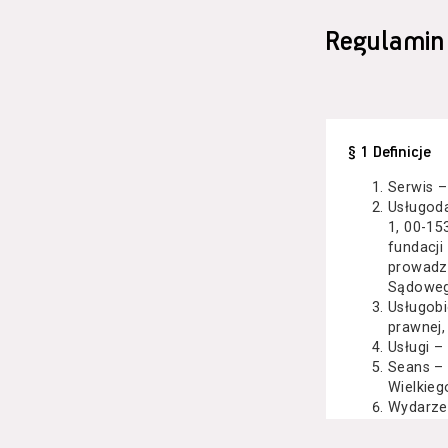
Regulamin
§ 1 Definicje
Serwis –
Usługod
1, 00-15
fundacji
prowadzo
Sądoweg
Usługobi
prawnej,
Usługi –
Seans –
Wielkieg
Wydarze
Kazimier
koncert 