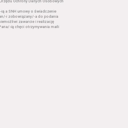
dnia 18 lipca 2002 r. o
sa Urzędu Ochrony Danych Osobowych
 z późń. zm.). Usługi
-ią a SNH umowy o świadczenie
Pan/-i zobowiązany/-a do podania
dla każdego kto posiada
możliwi zawarcie i realizację
ana/-ią chęci otrzymywania maili
ny zapoznać się z
 newsletter za
 stronach Serwisu
eń Regulaminu.
nu od chwili rozpoczęcia
em Serwisu w formie, która
ni dysponować:
 Explorer 8 lub wyższą, albo
stalacji oprogramowania typu