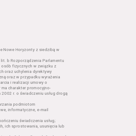
em o charakterze
awniające do wzięcia udziału
go Wydarzenia lub na całe
e Nowe Horyzonty z siedzibą w
lit. b Rozporządzenia Parlamentu
y osób fizycznych w związku z
sług, o których mowa w ust.
h oraz uchylenia dyrektywy
nym w Regulaminie precyzują
czną oraz w przypadku wyrażenia
rcia i realizacji umowy o
r ma charakter promocyjno-
dących osobami fizycznymi.
a 2002 r. o świadczeniu usług drogą
łów zamieszczanych w
arzania podmiotom
e, informatyczne, e-mail
ończeniu świadczenia usług;
oraz rezerwowania Biletów,
, ich sprostowania, usunięcia lub