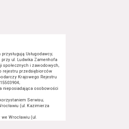
a przysługują Usługodawcy;
 przy ul. Ludwika Zamenhofa
cji społecznych i zawodowych,
o rejestru przedsiębiorców
podarczy Krajowego Rejestru
015503904;
na nieposiadająca osobowości
korzystaniem Serwisu;
ocławiu (ul. Kazimierza
we Wrocławiu (ul.
specjalny, performance, opera,