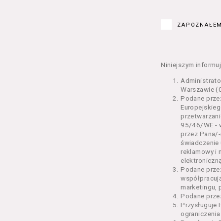
Kurs – z
edukacy
ZAPOZNAŁEM
Bilety –
w Seansi
Karnety 
Wydarzen
Niniejszym informuj
Regulami
Administrat
§ 2 Postanowi
Warszawie (0
Podane przez
Regulami
Europejskieg
świadcze
przetwarzani
2 pkt 4 
95/46/WE - w
odrębne 
przez Pana/-
świadczenie 
przetwa
reklamowy i 
Usługoda
elektroniczną
us
Podane prze
Se
współpracuj
us
marketingu, 
us
Podane przez
us
Przysługuje 
us
ograniczenia