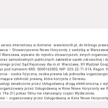
 serwis internetowy w domenie www.kinonh.pl, do którego praw
awca – Stowarzyszenie Nowe Horyzonty z siedzibą w Warszawie
3 Warszawa, wpisane do rejestru stowarzyszeń, innych organiza
 oraz samodzielnych publicznych zakładów opieki zdrowotnej i d
nego przez Sąd Rejonowy dla m.st. Warszawy, XII Wydział Gos
o pod numerem KRS: 0000162000, NIP: 525-22-71-014, Regon: 
orca - osoba fizyczna, osoba prawna lub jednostka organizacyj
 mająca zdolność prawną, która korzysta z Serwisu;
 usługi świadczone przez Usługodawcę drogą elektroniczną z wy
 organizowany przez Usługodawcę w Kinie Nowe Horyzonty we Wr
o 19a-21) pokaz filmu nie stanowiący części Wydarzenia;
nie – organizowany przez Usługodawcę w Kinie Nowe Horyzonty 
za Wielkiego 19a-21) festiwal filmowy, przegląd filmowy, pokaz 
lub inna podobna impreza;