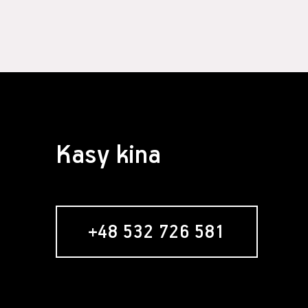
§ 4 Zawarcie 
Założeni
formular
Usługobi
Świadcze
świadcze
Serwisie
umowy re
nabywani
Zawarci
Kasy kina
umowy o 
§ 5 Usługa ne
Usługob
zamiesz
zakładan
+48 532 726 581
newslett
formular
w momenc
"Zamawia
wyrażeni