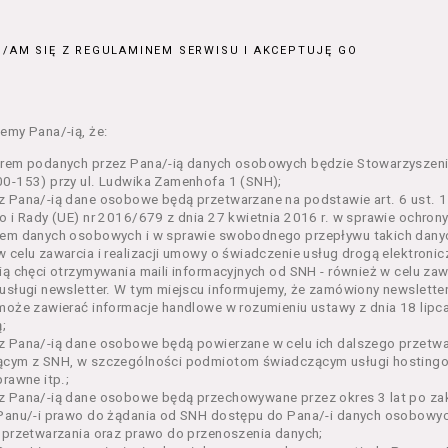
ajęcia organizowane przez Organizatora będące przedsięwzięci
jnym;
/AM SIĘ Z REGULAMINEM SERWISU I AKCEPTUJĘ GO
 dokumenty potwierdzające zawarcie umowy z Usługodawcą i upr
e lub w części określonego Wydarzenia;
– zestaw określonej liczby Biletów na poszczególne części dane
ie, przewidziany dla danego Wydarzenia przez Usługodawcę;
emy Pana/-ią, że:
n – niniejszy regulamin.
orem podanych przez Pana/-ią danych osobowych będzie Stowarzyszeni
enia ogólne
0-153) przy ul. Ludwika Zamenhofa 1 (SNH);
 Pana/-ią dane osobowe będą przetwarzane na podstawie art. 6 ust. 1 
n określa zasady:
o i Rady (UE) nr 2016/679 z dnia 27 kwietnia 2016 r. w sprawie ochron
nia Usługobiorcom Usług przez Usługodawcę, z zastrzeżeniem u
em danych osobowych i w sprawie swobodnego przepływu takich danyc
i 5 poniżej, których zasady świadczenia w zakresie nieuregulowa
 celu zawarcia i realizacji umowy o świadczenie usług drogą elektroni
regulaminy,
ią chęci otrzymywania maili informacyjnych od SNH - również w celu zawa
usługi newsletter. W tym miejscu informujemy, że zamówiony newslette
rzania przez Usługodawcę danych osobowych Usługobiorców bę
może zawierać informacje handlowe w rozumieniu ustawy z dnia 18 lipc
wca świadczy w szczególności następujące Usługi:
;
ługę przeglądania i odczytywania przez Usługobiorców materia
z Pana/-ią dane osobowe będą powierzane w celu ich dalszego przetw
rwisie,
ącym z SNH, w szczególności podmiotom świadczącym usługi hostingow
ługę utrzymywania konta użytkownika w Serwisie,
prawne itp.;
ługę newsletter,
 Pana/-ią dane osobowe będą przechowywane przez okres 3 lat po zak
ługę zawierania na odległość umów nabycia Biletów i Karnetów 
Panu/-i prawo do żądania od SNH dostępu do Pana/-i danych osobowych
ługę zapisywania się na Kursy.
 przetwarzania oraz prawo do przenoszenia danych;