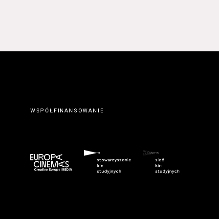
 prawidłowym wypełnieniu
erwisie wysyłając do
ty elektronicznej.
. Zawarcie umowy o
ateriałów zamieszczanych w
orcę z Serwisu. Zawarcie
eślonymi w Regulaminie
wem serwisu
www.kinonh.pl
.
nem danego Kursu. Zawarcie
ch w § 5 ust. 1 Regulaminu.
WSPÓŁFINANSOWANIE
ego do tego formularza
biorców lub podczas
umowy o świadczenie Usługi
m przeznaczonego do tego
kich Usługobiorców następuje
z wciśnięcia przycisku
ostałych przypadkach po
 znaczenie odpowiedniego