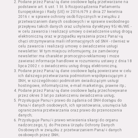
Podane przez Pana/-ią dane osobowe będą przetwarzane na
Kazimierza Wielkiego 19a-21) pokaz filmu nie
podstawie art. 6 ust. 1 lit. b Rozporządzenia Parlamentu
stanowiący części Wydarzenia;
Europejskiego i Rady (UE) nr 2016/679 z dnia 27 kwietnia
Wydarzenie – organizowany przez
2016 r. w sprawie ochrony osób fizycznych w związku z
Usługodawcę w Kinie Nowe Horyzonty we
przetwarzaniem danych osobowych i w sprawie swobodnego
przepływu takich danych oraz uchylenia dyrektywy 95/46/WE -
Wrocławiu (ul. Kazimierza Wielkiego 19a-21)
w celu zawarcia i realizacji umowy o świadczenie usług drogą
festiwal filmowy, przegląd filmowy, pokaz
elektroniczną oraz w przypadku wyrażenia przez Pana/-ią
specjalny, performance, opera, koncert lub
chęci otrzymywania maili informacyjnych od SNH - również w
inna podobna impreza;
celu zawarcia i realizacji umowy o świadczenie usługi
newsletter. W tym miejscu informujemy, że zamówiony
Kurs – zajęcia organizowane przez
newsletter ma charakter promocyjno-reklamowy i może
Organizatora będące przedsięwzięciem o
zawierać informacje handlowe w rozumieniu ustawy z dnia 18
charakterze edukacyjnym;
lipca 2002 r. o świadczeniu usług drogą elektroniczną;
Bilety – dokumenty potwierdzające zawarcie
Podane przez Pana/-ią dane osobowe będą powierzane w celu
ich dalszego przetwarzania podmiotom współpracującym z
umowy z Usługodawcą i uprawniające do
SNH, w szczególności podmiotom świadczącym usługi
wzięcia udziału w Seansie lub w części
hostingowe, informatyczne, e-mail marketingu, prawne itp.;
określonego Wydarzenia;
Podane przez Pana/-ią dane osobowe będą przechowywane
Karnety – zestaw określonej liczby Biletów na
przez okres 3 lat po zakończeniu świadczenia usług;
Przysługuje Panu/-i prawo do żądania od SNH dostępu do
poszczególne części danego Wydarzenia lub
Pana/-i danych osobowych, ich sprostowania, usunięcia lub
na całe Wydarzenie, przewidziany dla danego
ograniczenia przetwarzania oraz prawo do przenoszenia
Wydarzenia przez Usługodawcę;
danych;
Regulamin – niniejszy regulamin.
Przysługuje Panu/-i prawo wniesienia skargi do organu
nadzorczego, tj. do Prezesa Urzędu Ochrony Danych
Osobowych w związku z przetwarzaniem Pana/-i danych
§ 2 Postanowienia ogólne
osobowych przez SNH;