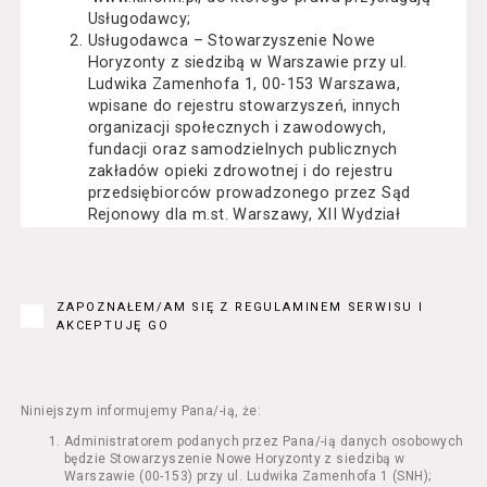
Usługodawcy;
Usługodawca – Stowarzyszenie Nowe
Horyzonty z siedzibą w Warszawie przy ul.
Ludwika Zamenhofa 1, 00-153 Warszawa,
wpisane do rejestru stowarzyszeń, innych
organizacji społecznych i zawodowych,
fundacji oraz samodzielnych publicznych
zakładów opieki zdrowotnej i do rejestru
przedsiębiorców prowadzonego przez Sąd
Rejonowy dla m.st. Warszawy, XII Wydział
Gospodarczy Krajowego Rejestru Sądowego
pod numerem KRS: 0000162000, NIP: 525-22-
71-014, Regon: 015503904;
Usługobiorca - osoba fizyczna, osoba prawna
ZAPOZNAŁEM/AM SIĘ Z REGULAMINEM SERWISU I
lub jednostka organizacyjna nieposiadająca
AKCEPTUJĘ GO
osobowości prawnej, mająca zdolność
prawną, która korzysta z Serwisu;
Usługi – usługi świadczone przez
Usługodawcę drogą elektroniczną z
Niniejszym informujemy Pana/-ią, że:
wykorzystaniem Serwisu;
Administratorem podanych przez Pana/-ią danych osobowych
Seans – organizowany przez Usługodawcę
będzie Stowarzyszenie Nowe Horyzonty z siedzibą w
w Kinie Nowe Horyzonty we Wrocławiu (ul.
Warszawie (00-153) przy ul. Ludwika Zamenhofa 1 (SNH);