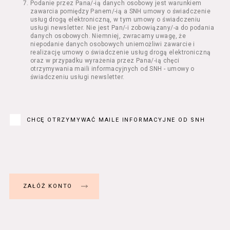
Podanie przez Pana/-ią danych osobowy jest warunkiem
Regulamin określa zasady:
zawarcia pomiędzy Panem/-ią a SNH umowy o świadczenie
świadczenia Usługobiorcom Usług przez
usług drogą elektroniczną, w tym umowy o świadczeniu
Usługodawcę, z zastrzeżeniem usług, o
usługi newsletter. Nie jest Pan/-i zobowiązany/-a do podania
danych osobowych. Niemniej, zwracamy uwagę, że
których mowa w ust. 2 pkt 4 i 5 poniżej,
niepodanie danych osobowych uniemożliwi zawarcie i
których zasady świadczenia w zakresie
realizację umowy o świadczenie usług drogą elektroniczną
nieuregulowanym w Regulaminie precyzują
oraz w przypadku wyrażenia przez Pana/-ią chęci
odrębne regulaminy,
otrzymywania maili informacyjnych od SNH - umowy o
świadczeniu usługi newsletter.
przetwarzania przez Usługodawcę danych
osobowych Usługobiorców będących osobami
fizycznymi.
Usługodawca świadczy w szczególności
następujące Usługi:
CHCĘ OTRZYMYWAĆ MAILE INFORMACYJNE OD SNH
usługę przeglądania i odczytywania
przez Usługobiorców materiałów
zamieszczanych w Serwisie,
usługę utrzymywania konta użytkownika
w Serwisie,
usługę newsletter,
usługę zawierania na odległość umów
nabycia Biletów i Karnetów oraz
rezerwowania Biletów,
usługę zapisywania się na Kursy.