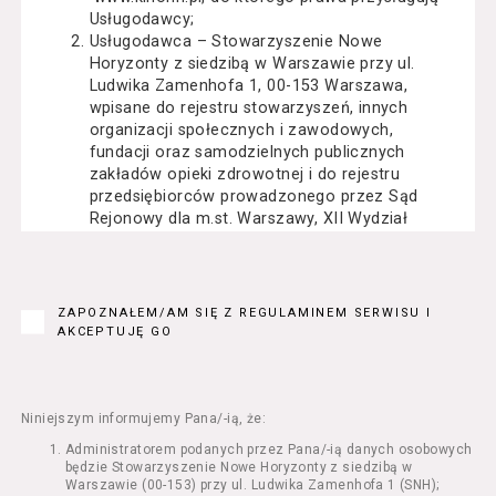
Usługodawcy;
Usługodawca – Stowarzyszenie Nowe
Horyzonty z siedzibą w Warszawie przy ul.
Ludwika Zamenhofa 1, 00-153 Warszawa,
wpisane do rejestru stowarzyszeń, innych
organizacji społecznych i zawodowych,
fundacji oraz samodzielnych publicznych
zakładów opieki zdrowotnej i do rejestru
przedsiębiorców prowadzonego przez Sąd
Rejonowy dla m.st. Warszawy, XII Wydział
Gospodarczy Krajowego Rejestru Sądowego
pod numerem KRS: 0000162000, NIP: 525-22-
71-014, Regon: 015503904;
Usługobiorca - osoba fizyczna, osoba prawna
ZAPOZNAŁEM/AM SIĘ Z REGULAMINEM SERWISU I
lub jednostka organizacyjna nieposiadająca
AKCEPTUJĘ GO
osobowości prawnej, mająca zdolność
prawną, która korzysta z Serwisu;
Usługi – usługi świadczone przez
Usługodawcę drogą elektroniczną z
Niniejszym informujemy Pana/-ią, że:
wykorzystaniem Serwisu;
Administratorem podanych przez Pana/-ią danych osobowych
Seans – organizowany przez Usługodawcę
będzie Stowarzyszenie Nowe Horyzonty z siedzibą w
w Kinie Nowe Horyzonty we Wrocławiu (ul.
Warszawie (00-153) przy ul. Ludwika Zamenhofa 1 (SNH);