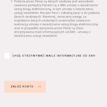
Podanie przez Pana/-ią danych osobowy jest warunkiem
Regulamin określa zasady:
zawarcia pomiędzy Panem/-ią a SNH umowy o świadczenie
świadczenia Usługobiorcom Usług przez
usług drogą elektroniczną, w tym umowy o świadczeniu
Usługodawcę, z zastrzeżeniem usług, o
usługi newsletter. Nie jest Pan/-i zobowiązany/-a do podania
danych osobowych. Niemniej, zwracamy uwagę, że
których mowa w ust. 2 pkt 4 i 5 poniżej,
niepodanie danych osobowych uniemożliwi zawarcie i
których zasady świadczenia w zakresie
realizację umowy o świadczenie usług drogą elektroniczną
nieuregulowanym w Regulaminie precyzują
oraz w przypadku wyrażenia przez Pana/-ią chęci
odrębne regulaminy,
otrzymywania maili informacyjnych od SNH - umowy o
świadczeniu usługi newsletter.
przetwarzania przez Usługodawcę danych
osobowych Usługobiorców będących osobami
fizycznymi.
Usługodawca świadczy w szczególności
następujące Usługi:
CHCĘ OTRZYMYWAĆ MAILE INFORMACYJNE OD SNH
usługę przeglądania i odczytywania
przez Usługobiorców materiałów
zamieszczanych w Serwisie,
usługę utrzymywania konta użytkownika
w Serwisie,
usługę newsletter,
usługę zawierania na odległość umów
nabycia Biletów i Karnetów oraz
rezerwowania Biletów,
usługę zapisywania się na Kursy.