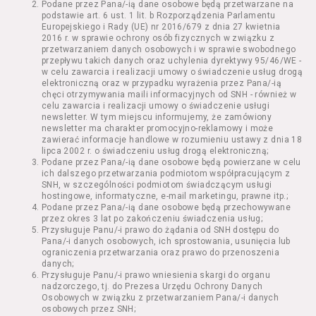
Podane przez Pana/-ią dane osobowe będą przetwarzane na
Kazimierza Wielkiego 19a-21) pokaz filmu nie
podstawie art. 6 ust. 1 lit. b Rozporządzenia Parlamentu
stanowiący części Wydarzenia;
Europejskiego i Rady (UE) nr 2016/679 z dnia 27 kwietnia
Wydarzenie – organizowany przez
2016 r. w sprawie ochrony osób fizycznych w związku z
Usługodawcę w Kinie Nowe Horyzonty we
przetwarzaniem danych osobowych i w sprawie swobodnego
przepływu takich danych oraz uchylenia dyrektywy 95/46/WE -
Wrocławiu (ul. Kazimierza Wielkiego 19a-21)
w celu zawarcia i realizacji umowy o świadczenie usług drogą
festiwal filmowy, przegląd filmowy, pokaz
elektroniczną oraz w przypadku wyrażenia przez Pana/-ią
specjalny, performance, opera, koncert lub
chęci otrzymywania maili informacyjnych od SNH - również w
inna podobna impreza;
celu zawarcia i realizacji umowy o świadczenie usługi
newsletter. W tym miejscu informujemy, że zamówiony
Kurs – zajęcia organizowane przez
newsletter ma charakter promocyjno-reklamowy i może
Organizatora będące przedsięwzięciem o
zawierać informacje handlowe w rozumieniu ustawy z dnia 18
charakterze edukacyjnym;
lipca 2002 r. o świadczeniu usług drogą elektroniczną;
Bilety – dokumenty potwierdzające zawarcie
Podane przez Pana/-ią dane osobowe będą powierzane w celu
ich dalszego przetwarzania podmiotom współpracującym z
umowy z Usługodawcą i uprawniające do
SNH, w szczególności podmiotom świadczącym usługi
wzięcia udziału w Seansie lub w części
hostingowe, informatyczne, e-mail marketingu, prawne itp.;
określonego Wydarzenia;
Podane przez Pana/-ią dane osobowe będą przechowywane
Karnety – zestaw określonej liczby Biletów na
przez okres 3 lat po zakończeniu świadczenia usług;
Przysługuje Panu/-i prawo do żądania od SNH dostępu do
poszczególne części danego Wydarzenia lub
Pana/-i danych osobowych, ich sprostowania, usunięcia lub
na całe Wydarzenie, przewidziany dla danego
ograniczenia przetwarzania oraz prawo do przenoszenia
Wydarzenia przez Usługodawcę;
danych;
Regulamin – niniejszy regulamin.
Przysługuje Panu/-i prawo wniesienia skargi do organu
nadzorczego, tj. do Prezesa Urzędu Ochrony Danych
Osobowych w związku z przetwarzaniem Pana/-i danych
§ 2 Postanowienia ogólne
osobowych przez SNH;