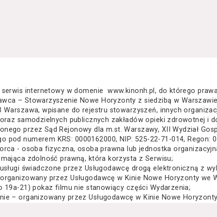
 serwis internetowy w domenie www.kinonh.pl, do którego praw
awca – Stowarzyszenie Nowe Horyzonty z siedzibą w Warszawie
3 Warszawa, wpisane do rejestru stowarzyszeń, innych organiza
 oraz samodzielnych publicznych zakładów opieki zdrowotnej i d
nego przez Sąd Rejonowy dla m.st. Warszawy, XII Wydział Gos
o pod numerem KRS: 0000162000, NIP: 525-22-71-014, Regon: 
orca - osoba fizyczna, osoba prawna lub jednostka organizacyj
 mająca zdolność prawną, która korzysta z Serwisu;
 usługi świadczone przez Usługodawcę drogą elektroniczną z wy
 organizowany przez Usługodawcę w Kinie Nowe Horyzonty we Wr
o 19a-21) pokaz filmu nie stanowiący części Wydarzenia;
nie – organizowany przez Usługodawcę w Kinie Nowe Horyzonty 
za Wielkiego 19a-21) festiwal filmowy, przegląd filmowy, pokaz 
lub inna podobna impreza;