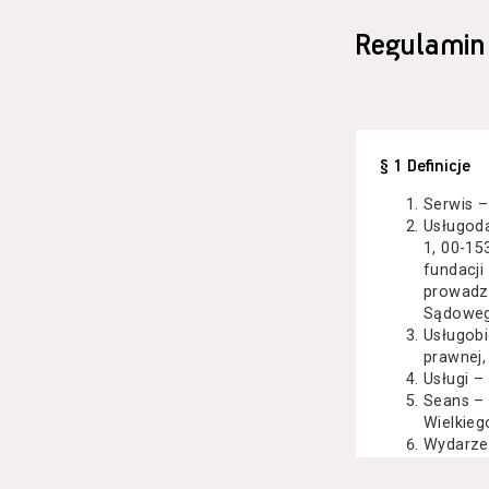
Regulamin
§ 1 Definicje
Serwis –
Usługod
1, 00-15
fundacji
prowadzo
Sądoweg
Usługobi
prawnej,
Usługi –
Seans –
Wielkieg
Wydarze
Kazimier
koncert 