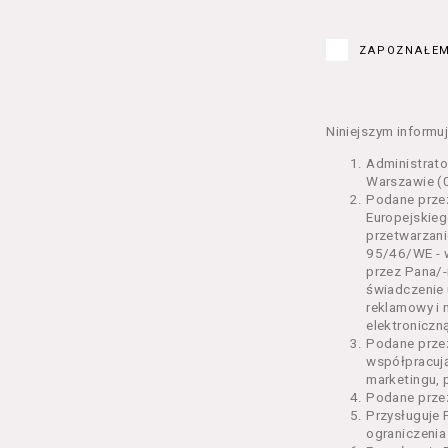
Kurs – z
edukacy
ZAPOZNAŁEM
Bilety –
w Seansi
Karnety 
Wydarzen
Niniejszym informuj
Regulami
Administrat
§ 2 Postanowi
Warszawie (0
Podane przez
Regulami
Europejskieg
świadcze
przetwarzani
2 pkt 4 
95/46/WE - w
odrębne 
przez Pana/-
świadczenie 
przetwa
reklamowy i 
Usługoda
elektroniczną
us
Podane prze
Se
współpracuj
us
marketingu, 
us
Podane przez
us
Przysługuje 
us
ograniczenia