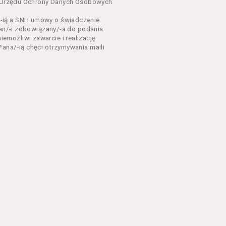
dnia 18 lipca 2002 r. o
sa Urzędu Ochrony Danych Osobowych
 z późń. zm.). Usługi
-ią a SNH umowy o świadczenie
Pan/-i zobowiązany/-a do podania
dla każdego kto posiada
możliwi zawarcie i realizację
ana/-ią chęci otrzymywania maili
ny zapoznać się z
 newsletter za
 stronach Serwisu
eń Regulaminu.
nu od chwili rozpoczęcia
em Serwisu w formie, która
ni dysponować:
 Explorer 8 lub wyższą, albo
stalacji oprogramowania typu