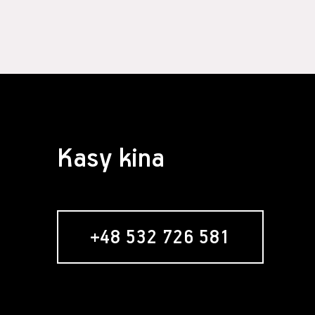
§ 4 Zawarcie 
Założeni
formular
Usługobi
Świadcze
świadcze
Serwisie
umowy re
nabywani
Zawarci
Kasy kina
umowy o 
§ 5 Usługa ne
Usługob
zamiesz
zakładan
+48 532 726 581
newslett
formular
w momenc
"Zamawia
wyrażeni