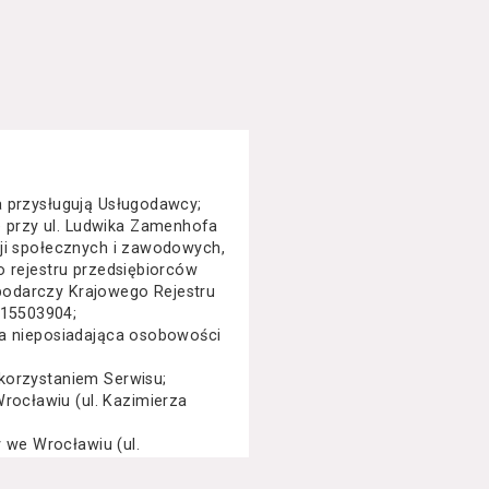
a przysługują Usługodawcy;
 przy ul. Ludwika Zamenhofa
cji społecznych i zawodowych,
o rejestru przedsiębiorców
podarczy Krajowego Rejestru
015503904;
na nieposiadająca osobowości
korzystaniem Serwisu;
ocławiu (ul. Kazimierza
we Wrocławiu (ul.
specjalny, performance, opera,