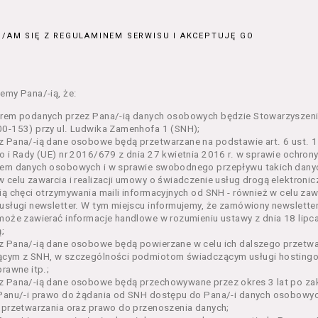
ajęcia organizowane przez Organizatora będące przedsięwzięci
jnym;
/AM SIĘ Z REGULAMINEM SERWISU I AKCEPTUJĘ GO
 dokumenty potwierdzające zawarcie umowy z Usługodawcą i upr
e lub w części określonego Wydarzenia;
– zestaw określonej liczby Biletów na poszczególne części dane
ie, przewidziany dla danego Wydarzenia przez Usługodawcę;
emy Pana/-ią, że:
n – niniejszy regulamin.
orem podanych przez Pana/-ią danych osobowych będzie Stowarzyszeni
enia ogólne
0-153) przy ul. Ludwika Zamenhofa 1 (SNH);
 Pana/-ią dane osobowe będą przetwarzane na podstawie art. 6 ust. 1 
n określa zasady:
o i Rady (UE) nr 2016/679 z dnia 27 kwietnia 2016 r. w sprawie ochron
nia Usługobiorcom Usług przez Usługodawcę, z zastrzeżeniem u
em danych osobowych i w sprawie swobodnego przepływu takich danyc
i 5 poniżej, których zasady świadczenia w zakresie nieuregulowa
 celu zawarcia i realizacji umowy o świadczenie usług drogą elektroni
regulaminy,
ią chęci otrzymywania maili informacyjnych od SNH - również w celu zawa
usługi newsletter. W tym miejscu informujemy, że zamówiony newslette
rzania przez Usługodawcę danych osobowych Usługobiorców bę
może zawierać informacje handlowe w rozumieniu ustawy z dnia 18 lipc
wca świadczy w szczególności następujące Usługi:
;
ługę przeglądania i odczytywania przez Usługobiorców materia
z Pana/-ią dane osobowe będą powierzane w celu ich dalszego przetw
rwisie,
ącym z SNH, w szczególności podmiotom świadczącym usługi hostingow
ługę utrzymywania konta użytkownika w Serwisie,
prawne itp.;
ługę newsletter,
 Pana/-ią dane osobowe będą przechowywane przez okres 3 lat po zak
ługę zawierania na odległość umów nabycia Biletów i Karnetów 
Panu/-i prawo do żądania od SNH dostępu do Pana/-i danych osobowych
ługę zapisywania się na Kursy.
 przetwarzania oraz prawo do przenoszenia danych;