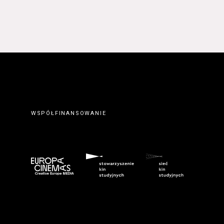
 prawidłowym wypełnieniu
erwisie wysyłając do
ty elektronicznej.
. Zawarcie umowy o
ateriałów zamieszczanych w
orcę z Serwisu. Zawarcie
eślonymi w Regulaminie
wem serwisu
www.kinonh.pl
.
nem danego Kursu. Zawarcie
ch w § 5 ust. 1 Regulaminu.
WSPÓŁFINANSOWANIE
ego do tego formularza
biorców lub podczas
umowy o świadczenie Usługi
m przeznaczonego do tego
kich Usługobiorców następuje
z wciśnięcia przycisku
ostałych przypadkach po
 znaczenie odpowiedniego