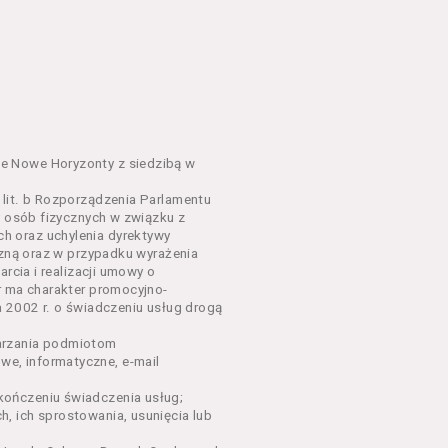
em o charakterze
awniające do wzięcia udziału
go Wydarzenia lub na całe
e Nowe Horyzonty z siedzibą w
lit. b Rozporządzenia Parlamentu
y osób fizycznych w związku z
sług, o których mowa w ust.
h oraz uchylenia dyrektywy
nym w Regulaminie precyzują
czną oraz w przypadku wyrażenia
rcia i realizacji umowy o
r ma charakter promocyjno-
dących osobami fizycznymi.
a 2002 r. o świadczeniu usług drogą
łów zamieszczanych w
arzania podmiotom
e, informatyczne, e-mail
ończeniu świadczenia usług;
oraz rezerwowania Biletów,
, ich sprostowania, usunięcia lub