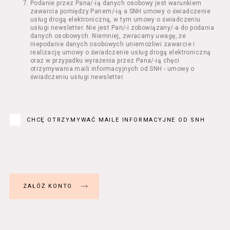
Podanie przez Pana/-ią danych osobowy jest warunkiem
Regulamin określa zasady:
zawarcia pomiędzy Panem/-ią a SNH umowy o świadczenie
świadczenia Usługobiorcom Usług przez
usług drogą elektroniczną, w tym umowy o świadczeniu
Usługodawcę, z zastrzeżeniem usług, o
usługi newsletter. Nie jest Pan/-i zobowiązany/-a do podania
danych osobowych. Niemniej, zwracamy uwagę, że
których mowa w ust. 2 pkt 4 i 5 poniżej,
niepodanie danych osobowych uniemożliwi zawarcie i
których zasady świadczenia w zakresie
realizację umowy o świadczenie usług drogą elektroniczną
nieuregulowanym w Regulaminie precyzują
oraz w przypadku wyrażenia przez Pana/-ią chęci
odrębne regulaminy,
otrzymywania maili informacyjnych od SNH - umowy o
świadczeniu usługi newsletter.
przetwarzania przez Usługodawcę danych
osobowych Usługobiorców będących osobami
fizycznymi.
Usługodawca świadczy w szczególności
następujące Usługi:
CHCĘ OTRZYMYWAĆ MAILE INFORMACYJNE OD SNH
usługę przeglądania i odczytywania
przez Usługobiorców materiałów
zamieszczanych w Serwisie,
usługę utrzymywania konta użytkownika
w Serwisie,
usługę newsletter,
usługę zawierania na odległość umów
nabycia Biletów i Karnetów oraz
rezerwowania Biletów,
usługę zapisywania się na Kursy.