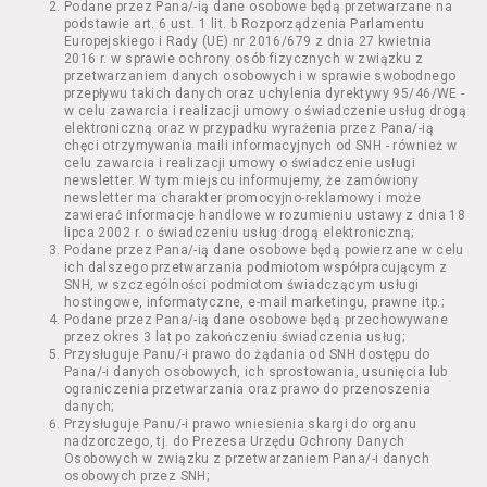
Podane przez Pana/-ią dane osobowe będą przetwarzane na
Kazimierza Wielkiego 19a-21) pokaz filmu nie
podstawie art. 6 ust. 1 lit. b Rozporządzenia Parlamentu
stanowiący części Wydarzenia;
Europejskiego i Rady (UE) nr 2016/679 z dnia 27 kwietnia
Wydarzenie – organizowany przez
2016 r. w sprawie ochrony osób fizycznych w związku z
Usługodawcę w Kinie Nowe Horyzonty we
przetwarzaniem danych osobowych i w sprawie swobodnego
przepływu takich danych oraz uchylenia dyrektywy 95/46/WE -
Wrocławiu (ul. Kazimierza Wielkiego 19a-21)
w celu zawarcia i realizacji umowy o świadczenie usług drogą
festiwal filmowy, przegląd filmowy, pokaz
elektroniczną oraz w przypadku wyrażenia przez Pana/-ią
specjalny, performance, opera, koncert lub
chęci otrzymywania maili informacyjnych od SNH - również w
inna podobna impreza;
celu zawarcia i realizacji umowy o świadczenie usługi
newsletter. W tym miejscu informujemy, że zamówiony
Kurs – zajęcia organizowane przez
newsletter ma charakter promocyjno-reklamowy i może
Organizatora będące przedsięwzięciem o
zawierać informacje handlowe w rozumieniu ustawy z dnia 18
charakterze edukacyjnym;
lipca 2002 r. o świadczeniu usług drogą elektroniczną;
Bilety – dokumenty potwierdzające zawarcie
Podane przez Pana/-ią dane osobowe będą powierzane w celu
ich dalszego przetwarzania podmiotom współpracującym z
umowy z Usługodawcą i uprawniające do
SNH, w szczególności podmiotom świadczącym usługi
wzięcia udziału w Seansie lub w części
hostingowe, informatyczne, e-mail marketingu, prawne itp.;
określonego Wydarzenia;
Podane przez Pana/-ią dane osobowe będą przechowywane
Karnety – zestaw określonej liczby Biletów na
przez okres 3 lat po zakończeniu świadczenia usług;
Przysługuje Panu/-i prawo do żądania od SNH dostępu do
poszczególne części danego Wydarzenia lub
Pana/-i danych osobowych, ich sprostowania, usunięcia lub
na całe Wydarzenie, przewidziany dla danego
ograniczenia przetwarzania oraz prawo do przenoszenia
Wydarzenia przez Usługodawcę;
danych;
Regulamin – niniejszy regulamin.
Przysługuje Panu/-i prawo wniesienia skargi do organu
nadzorczego, tj. do Prezesa Urzędu Ochrony Danych
Osobowych w związku z przetwarzaniem Pana/-i danych
§ 2 Postanowienia ogólne
osobowych przez SNH;