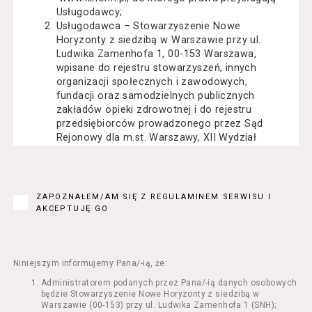
Usługodawcy;
Usługodawca – Stowarzyszenie Nowe
Horyzonty z siedzibą w Warszawie przy ul.
Ludwika Zamenhofa 1, 00-153 Warszawa,
wpisane do rejestru stowarzyszeń, innych
organizacji społecznych i zawodowych,
fundacji oraz samodzielnych publicznych
zakładów opieki zdrowotnej i do rejestru
przedsiębiorców prowadzonego przez Sąd
Rejonowy dla m.st. Warszawy, XII Wydział
Gospodarczy Krajowego Rejestru Sądowego
pod numerem KRS: 0000162000, NIP: 525-22-
71-014, Regon: 015503904;
Usługobiorca - osoba fizyczna, osoba prawna
ZAPOZNAŁEM/AM SIĘ Z REGULAMINEM SERWISU I
lub jednostka organizacyjna nieposiadająca
AKCEPTUJĘ GO
osobowości prawnej, mająca zdolność
prawną, która korzysta z Serwisu;
Usługi – usługi świadczone przez
Usługodawcę drogą elektroniczną z
Niniejszym informujemy Pana/-ią, że:
wykorzystaniem Serwisu;
Administratorem podanych przez Pana/-ią danych osobowych
Seans – organizowany przez Usługodawcę
będzie Stowarzyszenie Nowe Horyzonty z siedzibą w
w Kinie Nowe Horyzonty we Wrocławiu (ul.
Warszawie (00-153) przy ul. Ludwika Zamenhofa 1 (SNH);