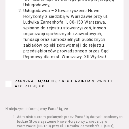
Usługodawcy;
Usługodawca – Stowarzyszenie Nowe
Horyzonty z siedzibą w Warszawie przy ul.
Ludwika Zamenhofa 1, 00-153 Warszawa,
wpisane do rejestru stowarzyszeń, innych
organizacji społecznych i zawodowych,
fundacji oraz samodzielnych publicznych
zakładów opieki zdrowotnej i do rejestru
przedsiębiorców prowadzonego przez Sąd
Rejonowy dla m.st. Warszawy, XII Wydział
Gospodarczy Krajowego Rejestru Sądowego
pod numerem KRS: 0000162000, NIP: 525-22-
71-014, Regon: 015503904;
Usługobiorca - osoba fizyczna, osoba prawna
ZAPOZNAŁEM/AM SIĘ Z REGULAMINEM SERWISU I
lub jednostka organizacyjna nieposiadająca
AKCEPTUJĘ GO
osobowości prawnej, mająca zdolność
prawną, która korzysta z Serwisu;
Usługi – usługi świadczone przez
Usługodawcę drogą elektroniczną z
Niniejszym informujemy Pana/-ią, że:
wykorzystaniem Serwisu;
Administratorem podanych przez Pana/-ią danych osobowych
Seans – organizowany przez Usługodawcę
będzie Stowarzyszenie Nowe Horyzonty z siedzibą w
w Kinie Nowe Horyzonty we Wrocławiu (ul.
Warszawie (00-153) przy ul. Ludwika Zamenhofa 1 (SNH);