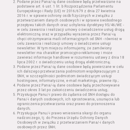
Podane przez Pana/-ią dane osobowe będą przetwarzane na
Kazimierza Wielkiego 19a-21) pokaz filmu nie
podstawie art. 6 ust. 1 lit. b Rozporządzenia Parlamentu
stanowiący części Wydarzenia;
Europejskiego i Rady (UE) nr 2016/679 z dnia 27 kwietnia
Wydarzenie – organizowany przez
2016 r. w sprawie ochrony osób fizycznych w związku z
Usługodawcę w Kinie Nowe Horyzonty we
przetwarzaniem danych osobowych i w sprawie swobodnego
przepływu takich danych oraz uchylenia dyrektywy 95/46/WE -
Wrocławiu (ul. Kazimierza Wielkiego 19a-21)
w celu zawarcia i realizacji umowy o świadczenie usług drogą
festiwal filmowy, przegląd filmowy, pokaz
elektroniczną oraz w przypadku wyrażenia przez Pana/-ią
specjalny, performance, opera, koncert lub
chęci otrzymywania maili informacyjnych od SNH - również w
inna podobna impreza;
celu zawarcia i realizacji umowy o świadczenie usługi
newsletter. W tym miejscu informujemy, że zamówiony
Kurs – zajęcia organizowane przez
newsletter ma charakter promocyjno-reklamowy i może
Organizatora będące przedsięwzięciem o
zawierać informacje handlowe w rozumieniu ustawy z dnia 18
charakterze edukacyjnym;
lipca 2002 r. o świadczeniu usług drogą elektroniczną;
Bilety – dokumenty potwierdzające zawarcie
Podane przez Pana/-ią dane osobowe będą powierzane w celu
ich dalszego przetwarzania podmiotom współpracującym z
umowy z Usługodawcą i uprawniające do
SNH, w szczególności podmiotom świadczącym usługi
wzięcia udziału w Seansie lub w części
hostingowe, informatyczne, e-mail marketingu, prawne itp.;
określonego Wydarzenia;
Podane przez Pana/-ią dane osobowe będą przechowywane
Karnety – zestaw określonej liczby Biletów na
przez okres 3 lat po zakończeniu świadczenia usług;
Przysługuje Panu/-i prawo do żądania od SNH dostępu do
poszczególne części danego Wydarzenia lub
Pana/-i danych osobowych, ich sprostowania, usunięcia lub
na całe Wydarzenie, przewidziany dla danego
ograniczenia przetwarzania oraz prawo do przenoszenia
Wydarzenia przez Usługodawcę;
danych;
Regulamin – niniejszy regulamin.
Przysługuje Panu/-i prawo wniesienia skargi do organu
nadzorczego, tj. do Prezesa Urzędu Ochrony Danych
Osobowych w związku z przetwarzaniem Pana/-i danych
§ 2 Postanowienia ogólne
osobowych przez SNH;