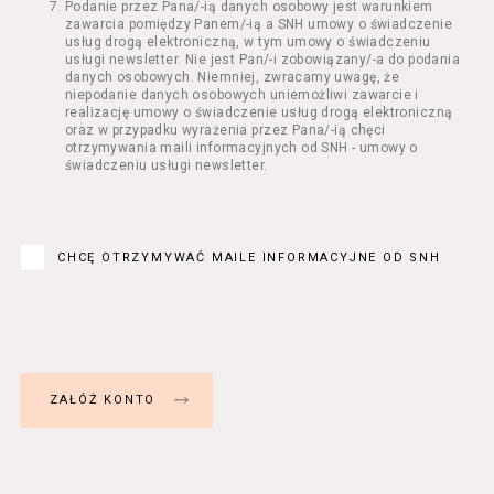
Podanie przez Pana/-ią danych osobowy jest warunkiem
Regulamin określa zasady:
zawarcia pomiędzy Panem/-ią a SNH umowy o świadczenie
świadczenia Usługobiorcom Usług przez
usług drogą elektroniczną, w tym umowy o świadczeniu
Usługodawcę, z zastrzeżeniem usług, o
usługi newsletter. Nie jest Pan/-i zobowiązany/-a do podania
danych osobowych. Niemniej, zwracamy uwagę, że
których mowa w ust. 2 pkt 4 i 5 poniżej,
niepodanie danych osobowych uniemożliwi zawarcie i
których zasady świadczenia w zakresie
realizację umowy o świadczenie usług drogą elektroniczną
nieuregulowanym w Regulaminie precyzują
oraz w przypadku wyrażenia przez Pana/-ią chęci
odrębne regulaminy,
otrzymywania maili informacyjnych od SNH - umowy o
świadczeniu usługi newsletter.
przetwarzania przez Usługodawcę danych
osobowych Usługobiorców będących osobami
fizycznymi.
Usługodawca świadczy w szczególności
następujące Usługi:
CHCĘ OTRZYMYWAĆ MAILE INFORMACYJNE OD SNH
usługę przeglądania i odczytywania
przez Usługobiorców materiałów
zamieszczanych w Serwisie,
usługę utrzymywania konta użytkownika
w Serwisie,
usługę newsletter,
usługę zawierania na odległość umów
nabycia Biletów i Karnetów oraz
rezerwowania Biletów,
usługę zapisywania się na Kursy.