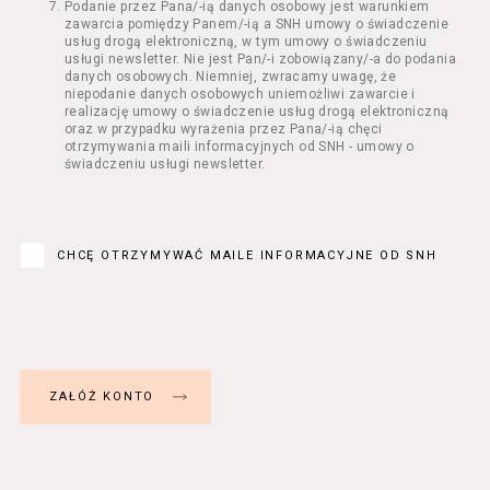
Podanie przez Pana/-ią danych osobowy jest warunkiem
Regulamin określa zasady:
zawarcia pomiędzy Panem/-ią a SNH umowy o świadczenie
świadczenia Usługobiorcom Usług przez
usług drogą elektroniczną, w tym umowy o świadczeniu
Usługodawcę, z zastrzeżeniem usług, o
usługi newsletter. Nie jest Pan/-i zobowiązany/-a do podania
danych osobowych. Niemniej, zwracamy uwagę, że
których mowa w ust. 2 pkt 4 i 5 poniżej,
niepodanie danych osobowych uniemożliwi zawarcie i
których zasady świadczenia w zakresie
realizację umowy o świadczenie usług drogą elektroniczną
nieuregulowanym w Regulaminie precyzują
oraz w przypadku wyrażenia przez Pana/-ią chęci
odrębne regulaminy,
otrzymywania maili informacyjnych od SNH - umowy o
świadczeniu usługi newsletter.
przetwarzania przez Usługodawcę danych
osobowych Usługobiorców będących osobami
fizycznymi.
Usługodawca świadczy w szczególności
następujące Usługi:
CHCĘ OTRZYMYWAĆ MAILE INFORMACYJNE OD SNH
usługę przeglądania i odczytywania
przez Usługobiorców materiałów
zamieszczanych w Serwisie,
usługę utrzymywania konta użytkownika
w Serwisie,
usługę newsletter,
usługę zawierania na odległość umów
nabycia Biletów i Karnetów oraz
rezerwowania Biletów,
usługę zapisywania się na Kursy.