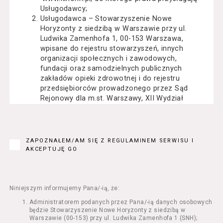
Usługodawcy;
Usługodawca – Stowarzyszenie Nowe
Horyzonty z siedzibą w Warszawie przy ul.
Ludwika Zamenhofa 1, 00-153 Warszawa,
wpisane do rejestru stowarzyszeń, innych
organizacji społecznych i zawodowych,
fundacji oraz samodzielnych publicznych
zakładów opieki zdrowotnej i do rejestru
przedsiębiorców prowadzonego przez Sąd
Rejonowy dla m.st. Warszawy, XII Wydział
Gospodarczy Krajowego Rejestru Sądowego
pod numerem KRS: 0000162000, NIP: 525-22-
71-014, Regon: 015503904;
Usługobiorca - osoba fizyczna, osoba prawna
ZAPOZNAŁEM/AM SIĘ Z REGULAMINEM SERWISU I
lub jednostka organizacyjna nieposiadająca
AKCEPTUJĘ GO
osobowości prawnej, mająca zdolność
prawną, która korzysta z Serwisu;
Usługi – usługi świadczone przez
Usługodawcę drogą elektroniczną z
Niniejszym informujemy Pana/-ią, że:
wykorzystaniem Serwisu;
Administratorem podanych przez Pana/-ią danych osobowych
Seans – organizowany przez Usługodawcę
będzie Stowarzyszenie Nowe Horyzonty z siedzibą w
w Kinie Nowe Horyzonty we Wrocławiu (ul.
Warszawie (00-153) przy ul. Ludwika Zamenhofa 1 (SNH);