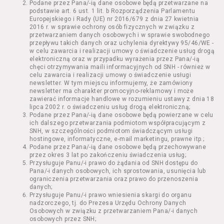
Podane przez Pana/-ią dane osobowe będą przetwarzane na
Kazimierza Wielkiego 19a-21) pokaz filmu nie
podstawie art. 6 ust. 1 lit. b Rozporządzenia Parlamentu
stanowiący części Wydarzenia;
Europejskiego i Rady (UE) nr 2016/679 z dnia 27 kwietnia
Wydarzenie – organizowany przez
2016 r. w sprawie ochrony osób fizycznych w związku z
Usługodawcę w Kinie Nowe Horyzonty we
przetwarzaniem danych osobowych i w sprawie swobodnego
przepływu takich danych oraz uchylenia dyrektywy 95/46/WE -
Wrocławiu (ul. Kazimierza Wielkiego 19a-21)
w celu zawarcia i realizacji umowy o świadczenie usług drogą
festiwal filmowy, przegląd filmowy, pokaz
elektroniczną oraz w przypadku wyrażenia przez Pana/-ią
specjalny, performance, opera, koncert lub
chęci otrzymywania maili informacyjnych od SNH - również w
inna podobna impreza;
celu zawarcia i realizacji umowy o świadczenie usługi
newsletter. W tym miejscu informujemy, że zamówiony
Kurs – zajęcia organizowane przez
newsletter ma charakter promocyjno-reklamowy i może
Organizatora będące przedsięwzięciem o
zawierać informacje handlowe w rozumieniu ustawy z dnia 18
charakterze edukacyjnym;
lipca 2002 r. o świadczeniu usług drogą elektroniczną;
Bilety – dokumenty potwierdzające zawarcie
Podane przez Pana/-ią dane osobowe będą powierzane w celu
ich dalszego przetwarzania podmiotom współpracującym z
umowy z Usługodawcą i uprawniające do
SNH, w szczególności podmiotom świadczącym usługi
wzięcia udziału w Seansie lub w części
hostingowe, informatyczne, e-mail marketingu, prawne itp.;
określonego Wydarzenia;
Podane przez Pana/-ią dane osobowe będą przechowywane
Karnety – zestaw określonej liczby Biletów na
przez okres 3 lat po zakończeniu świadczenia usług;
Przysługuje Panu/-i prawo do żądania od SNH dostępu do
poszczególne części danego Wydarzenia lub
Pana/-i danych osobowych, ich sprostowania, usunięcia lub
na całe Wydarzenie, przewidziany dla danego
ograniczenia przetwarzania oraz prawo do przenoszenia
Wydarzenia przez Usługodawcę;
danych;
Regulamin – niniejszy regulamin.
Przysługuje Panu/-i prawo wniesienia skargi do organu
nadzorczego, tj. do Prezesa Urzędu Ochrony Danych
Osobowych w związku z przetwarzaniem Pana/-i danych
§ 2 Postanowienia ogólne
osobowych przez SNH;