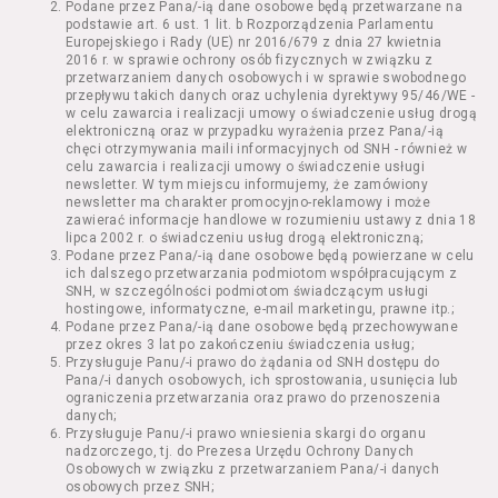
Podane przez Pana/-ią dane osobowe będą przetwarzane na
Kazimierza Wielkiego 19a-21) pokaz filmu nie
podstawie art. 6 ust. 1 lit. b Rozporządzenia Parlamentu
stanowiący części Wydarzenia;
Europejskiego i Rady (UE) nr 2016/679 z dnia 27 kwietnia
Wydarzenie – organizowany przez
2016 r. w sprawie ochrony osób fizycznych w związku z
Usługodawcę w Kinie Nowe Horyzonty we
przetwarzaniem danych osobowych i w sprawie swobodnego
przepływu takich danych oraz uchylenia dyrektywy 95/46/WE -
Wrocławiu (ul. Kazimierza Wielkiego 19a-21)
w celu zawarcia i realizacji umowy o świadczenie usług drogą
festiwal filmowy, przegląd filmowy, pokaz
elektroniczną oraz w przypadku wyrażenia przez Pana/-ią
specjalny, performance, opera, koncert lub
chęci otrzymywania maili informacyjnych od SNH - również w
inna podobna impreza;
celu zawarcia i realizacji umowy o świadczenie usługi
newsletter. W tym miejscu informujemy, że zamówiony
Kurs – zajęcia organizowane przez
newsletter ma charakter promocyjno-reklamowy i może
Organizatora będące przedsięwzięciem o
zawierać informacje handlowe w rozumieniu ustawy z dnia 18
charakterze edukacyjnym;
lipca 2002 r. o świadczeniu usług drogą elektroniczną;
Bilety – dokumenty potwierdzające zawarcie
Podane przez Pana/-ią dane osobowe będą powierzane w celu
ich dalszego przetwarzania podmiotom współpracującym z
umowy z Usługodawcą i uprawniające do
SNH, w szczególności podmiotom świadczącym usługi
wzięcia udziału w Seansie lub w części
hostingowe, informatyczne, e-mail marketingu, prawne itp.;
określonego Wydarzenia;
Podane przez Pana/-ią dane osobowe będą przechowywane
Karnety – zestaw określonej liczby Biletów na
przez okres 3 lat po zakończeniu świadczenia usług;
Przysługuje Panu/-i prawo do żądania od SNH dostępu do
poszczególne części danego Wydarzenia lub
Pana/-i danych osobowych, ich sprostowania, usunięcia lub
na całe Wydarzenie, przewidziany dla danego
ograniczenia przetwarzania oraz prawo do przenoszenia
Wydarzenia przez Usługodawcę;
danych;
Regulamin – niniejszy regulamin.
Przysługuje Panu/-i prawo wniesienia skargi do organu
nadzorczego, tj. do Prezesa Urzędu Ochrony Danych
Osobowych w związku z przetwarzaniem Pana/-i danych
§ 2 Postanowienia ogólne
osobowych przez SNH;