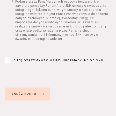
Podanie przez Pana/-ią danych osobowy jest warunkiem
Regulamin określa zasady:
zawarcia pomiędzy Panem/-ią a SNH umowy o świadczenie
świadczenia Usługobiorcom Usług przez
usług drogą elektroniczną, w tym umowy o świadczeniu
Usługodawcę, z zastrzeżeniem usług, o
usługi newsletter. Nie jest Pan/-i zobowiązany/-a do podania
danych osobowych. Niemniej, zwracamy uwagę, że
których mowa w ust. 2 pkt 4 i 5 poniżej,
niepodanie danych osobowych uniemożliwi zawarcie i
których zasady świadczenia w zakresie
realizację umowy o świadczenie usług drogą elektroniczną
nieuregulowanym w Regulaminie precyzują
oraz w przypadku wyrażenia przez Pana/-ią chęci
odrębne regulaminy,
otrzymywania maili informacyjnych od SNH - umowy o
świadczeniu usługi newsletter.
przetwarzania przez Usługodawcę danych
osobowych Usługobiorców będących osobami
fizycznymi.
Usługodawca świadczy w szczególności
następujące Usługi:
CHCĘ OTRZYMYWAĆ MAILE INFORMACYJNE OD SNH
usługę przeglądania i odczytywania
przez Usługobiorców materiałów
zamieszczanych w Serwisie,
usługę utrzymywania konta użytkownika
w Serwisie,
usługę newsletter,
usługę zawierania na odległość umów
nabycia Biletów i Karnetów oraz
rezerwowania Biletów,
usługę zapisywania się na Kursy.