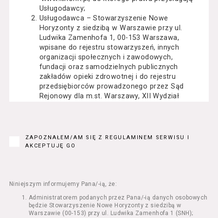
Usługodawcy;
Usługodawca – Stowarzyszenie Nowe
Horyzonty z siedzibą w Warszawie przy ul.
Ludwika Zamenhofa 1, 00-153 Warszawa,
wpisane do rejestru stowarzyszeń, innych
organizacji społecznych i zawodowych,
fundacji oraz samodzielnych publicznych
zakładów opieki zdrowotnej i do rejestru
przedsiębiorców prowadzonego przez Sąd
Rejonowy dla m.st. Warszawy, XII Wydział
Gospodarczy Krajowego Rejestru Sądowego
pod numerem KRS: 0000162000, NIP: 525-22-
71-014, Regon: 015503904;
Usługobiorca - osoba fizyczna, osoba prawna
ZAPOZNAŁEM/AM SIĘ Z REGULAMINEM SERWISU I
lub jednostka organizacyjna nieposiadająca
AKCEPTUJĘ GO
osobowości prawnej, mająca zdolność
prawną, która korzysta z Serwisu;
Usługi – usługi świadczone przez
Usługodawcę drogą elektroniczną z
Niniejszym informujemy Pana/-ią, że:
wykorzystaniem Serwisu;
Administratorem podanych przez Pana/-ią danych osobowych
Seans – organizowany przez Usługodawcę
będzie Stowarzyszenie Nowe Horyzonty z siedzibą w
w Kinie Nowe Horyzonty we Wrocławiu (ul.
Warszawie (00-153) przy ul. Ludwika Zamenhofa 1 (SNH);