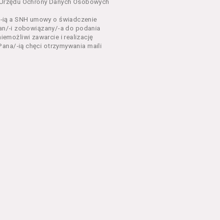
dnia 18 lipca 2002 r. o
sa Urzędu Ochrony Danych Osobowych
 z późń. zm.). Usługi
-ią a SNH umowy o świadczenie
Pan/-i zobowiązany/-a do podania
dla każdego kto posiada
możliwi zawarcie i realizację
ana/-ią chęci otrzymywania maili
ny zapoznać się z
 newsletter za
 stronach Serwisu
eń Regulaminu.
nu od chwili rozpoczęcia
em Serwisu w formie, która
ni dysponować:
 Explorer 8 lub wyższą, albo
stalacji oprogramowania typu