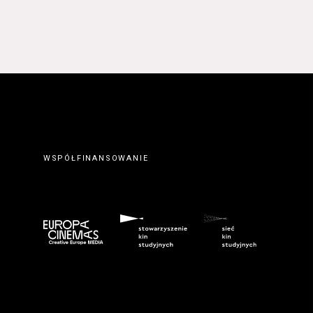
 prawidłowym wypełnieniu
erwisie wysyłając do
ty elektronicznej.
. Zawarcie umowy o
ateriałów zamieszczanych w
orcę z Serwisu. Zawarcie
eślonymi w Regulaminie
wem serwisu
www.kinonh.pl
.
nem danego Kursu. Zawarcie
ch w § 5 ust. 1 Regulaminu.
WSPÓŁFINANSOWANIE
ego do tego formularza
biorców lub podczas
umowy o świadczenie Usługi
m przeznaczonego do tego
kich Usługobiorców następuje
z wciśnięcia przycisku
ostałych przypadkach po
 znaczenie odpowiedniego