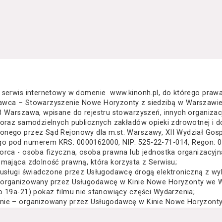
 serwis internetowy w domenie www.kinonh.pl, do którego praw
awca – Stowarzyszenie Nowe Horyzonty z siedzibą w Warszawie
3 Warszawa, wpisane do rejestru stowarzyszeń, innych organiza
 oraz samodzielnych publicznych zakładów opieki zdrowotnej i d
nego przez Sąd Rejonowy dla m.st. Warszawy, XII Wydział Gos
o pod numerem KRS: 0000162000, NIP: 525-22-71-014, Regon: 
orca - osoba fizyczna, osoba prawna lub jednostka organizacyj
 mająca zdolność prawną, która korzysta z Serwisu;
 usługi świadczone przez Usługodawcę drogą elektroniczną z wy
 organizowany przez Usługodawcę w Kinie Nowe Horyzonty we Wr
o 19a-21) pokaz filmu nie stanowiący części Wydarzenia;
nie – organizowany przez Usługodawcę w Kinie Nowe Horyzonty 
za Wielkiego 19a-21) festiwal filmowy, przegląd filmowy, pokaz 
lub inna podobna impreza;