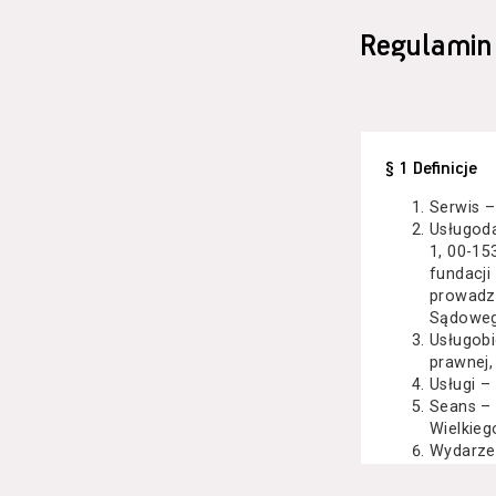
Regulamin
§ 1 Definicje
Serwis –
Usługod
1, 00-15
fundacji
prowadzo
Sądoweg
Usługobi
prawnej,
Usługi –
Seans –
Wielkieg
Wydarze
Kazimier
koncert 