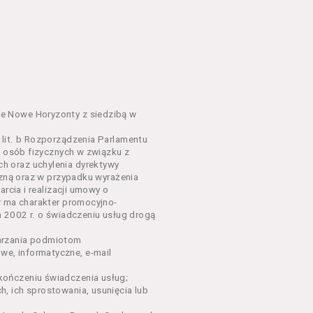
em o charakterze
awniające do wzięcia udziału
go Wydarzenia lub na całe
e Nowe Horyzonty z siedzibą w
lit. b Rozporządzenia Parlamentu
y osób fizycznych w związku z
sług, o których mowa w ust.
h oraz uchylenia dyrektywy
nym w Regulaminie precyzują
czną oraz w przypadku wyrażenia
rcia i realizacji umowy o
r ma charakter promocyjno-
dących osobami fizycznymi.
a 2002 r. o świadczeniu usług drogą
łów zamieszczanych w
arzania podmiotom
e, informatyczne, e-mail
ończeniu świadczenia usług;
oraz rezerwowania Biletów,
, ich sprostowania, usunięcia lub