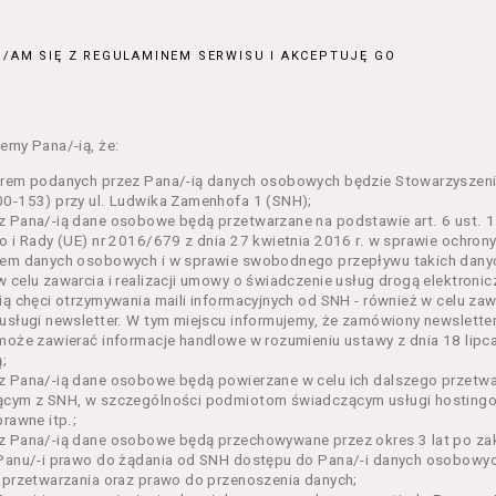
ajęcia organizowane przez Organizatora będące przedsięwzięci
jnym;
/AM SIĘ Z REGULAMINEM SERWISU I AKCEPTUJĘ GO
 dokumenty potwierdzające zawarcie umowy z Usługodawcą i upr
e lub w części określonego Wydarzenia;
– zestaw określonej liczby Biletów na poszczególne części dane
ie, przewidziany dla danego Wydarzenia przez Usługodawcę;
emy Pana/-ią, że:
n – niniejszy regulamin.
orem podanych przez Pana/-ią danych osobowych będzie Stowarzyszeni
enia ogólne
0-153) przy ul. Ludwika Zamenhofa 1 (SNH);
 Pana/-ią dane osobowe będą przetwarzane na podstawie art. 6 ust. 1 
n określa zasady:
o i Rady (UE) nr 2016/679 z dnia 27 kwietnia 2016 r. w sprawie ochron
nia Usługobiorcom Usług przez Usługodawcę, z zastrzeżeniem u
em danych osobowych i w sprawie swobodnego przepływu takich danyc
i 5 poniżej, których zasady świadczenia w zakresie nieuregulowa
 celu zawarcia i realizacji umowy o świadczenie usług drogą elektroni
regulaminy,
ią chęci otrzymywania maili informacyjnych od SNH - również w celu zawa
usługi newsletter. W tym miejscu informujemy, że zamówiony newslette
rzania przez Usługodawcę danych osobowych Usługobiorców bę
może zawierać informacje handlowe w rozumieniu ustawy z dnia 18 lipc
wca świadczy w szczególności następujące Usługi:
;
ługę przeglądania i odczytywania przez Usługobiorców materia
z Pana/-ią dane osobowe będą powierzane w celu ich dalszego przetw
rwisie,
ącym z SNH, w szczególności podmiotom świadczącym usługi hostingow
ługę utrzymywania konta użytkownika w Serwisie,
prawne itp.;
ługę newsletter,
 Pana/-ią dane osobowe będą przechowywane przez okres 3 lat po zak
ługę zawierania na odległość umów nabycia Biletów i Karnetów 
Panu/-i prawo do żądania od SNH dostępu do Pana/-i danych osobowych
ługę zapisywania się na Kursy.
 przetwarzania oraz prawo do przenoszenia danych;