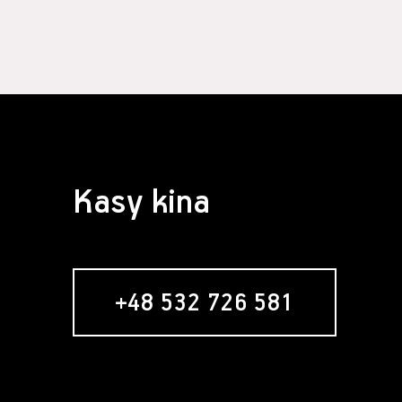
§ 4 Zawarcie 
Założeni
formular
Usługobi
Świadcze
świadcze
Serwisie
umowy re
nabywani
Zawarci
Kasy kina
umowy o 
§ 5 Usługa ne
Usługob
zamiesz
zakładan
+48 532 726 581
newslett
formular
w momenc
"Zamawia
wyrażeni