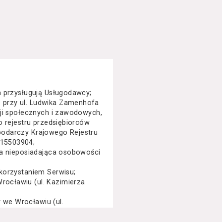
a przysługują Usługodawcy;
 przy ul. Ludwika Zamenhofa
cji społecznych i zawodowych,
o rejestru przedsiębiorców
podarczy Krajowego Rejestru
015503904;
na nieposiadająca osobowości
korzystaniem Serwisu;
ocławiu (ul. Kazimierza
we Wrocławiu (ul.
specjalny, performance, opera,