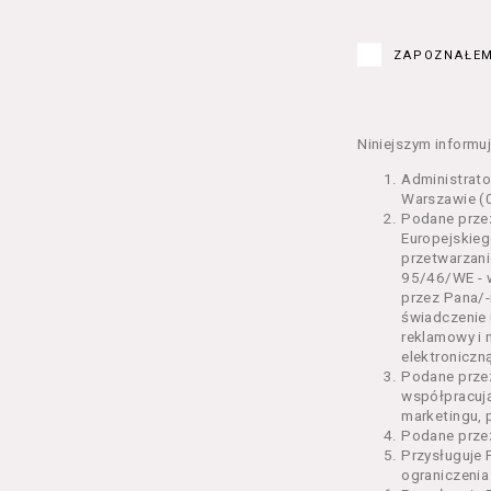
Kurs – z
edukacy
ZAPOZNAŁEM
Bilety –
w Seansi
Karnety 
Wydarzen
Niniejszym informuj
Regulami
Administrat
§ 2 Postanowi
Warszawie (0
Podane przez
Regulami
Europejskieg
świadcze
przetwarzani
2 pkt 4 
95/46/WE - w
odrębne 
przez Pana/-
świadczenie 
przetwa
reklamowy i 
Usługoda
elektroniczną
us
Podane prze
Se
współpracuj
us
marketingu, 
us
Podane przez
us
Przysługuje 
us
ograniczenia