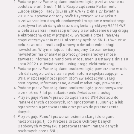
Podane przez Pana/-ią dane osobowe będą przetwarzane na
Kazimierza Wielkiego 19a-21) pokaz filmu nie
podstawie art. 6 ust. 1 lit. b Rozporządzenia Parlamentu
stanowiący części Wydarzenia;
Europejskiego i Rady (UE) nr 2016/679 z dnia 27 kwietnia
Wydarzenie – organizowany przez
2016 r. w sprawie ochrony osób fizycznych w związku z
Usługodawcę w Kinie Nowe Horyzonty we
przetwarzaniem danych osobowych i w sprawie swobodnego
przepływu takich danych oraz uchylenia dyrektywy 95/46/WE -
Wrocławiu (ul. Kazimierza Wielkiego 19a-21)
w celu zawarcia i realizacji umowy o świadczenie usług drogą
festiwal filmowy, przegląd filmowy, pokaz
elektroniczną oraz w przypadku wyrażenia przez Pana/-ią
specjalny, performance, opera, koncert lub
chęci otrzymywania maili informacyjnych od SNH - również w
inna podobna impreza;
celu zawarcia i realizacji umowy o świadczenie usługi
newsletter. W tym miejscu informujemy, że zamówiony
Kurs – zajęcia organizowane przez
newsletter ma charakter promocyjno-reklamowy i może
Organizatora będące przedsięwzięciem o
zawierać informacje handlowe w rozumieniu ustawy z dnia 18
charakterze edukacyjnym;
lipca 2002 r. o świadczeniu usług drogą elektroniczną;
Bilety – dokumenty potwierdzające zawarcie
Podane przez Pana/-ią dane osobowe będą powierzane w celu
ich dalszego przetwarzania podmiotom współpracującym z
umowy z Usługodawcą i uprawniające do
SNH, w szczególności podmiotom świadczącym usługi
wzięcia udziału w Seansie lub w części
hostingowe, informatyczne, e-mail marketingu, prawne itp.;
określonego Wydarzenia;
Podane przez Pana/-ią dane osobowe będą przechowywane
Karnety – zestaw określonej liczby Biletów na
przez okres 3 lat po zakończeniu świadczenia usług;
Przysługuje Panu/-i prawo do żądania od SNH dostępu do
poszczególne części danego Wydarzenia lub
Pana/-i danych osobowych, ich sprostowania, usunięcia lub
na całe Wydarzenie, przewidziany dla danego
ograniczenia przetwarzania oraz prawo do przenoszenia
Wydarzenia przez Usługodawcę;
danych;
Regulamin – niniejszy regulamin.
Przysługuje Panu/-i prawo wniesienia skargi do organu
nadzorczego, tj. do Prezesa Urzędu Ochrony Danych
Osobowych w związku z przetwarzaniem Pana/-i danych
§ 2 Postanowienia ogólne
osobowych przez SNH;