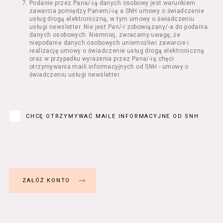
Podanie przez Pana/-ią danych osobowy jest warunkiem
Regulamin określa zasady:
zawarcia pomiędzy Panem/-ią a SNH umowy o świadczenie
świadczenia Usługobiorcom Usług przez
usług drogą elektroniczną, w tym umowy o świadczeniu
Usługodawcę, z zastrzeżeniem usług, o
usługi newsletter. Nie jest Pan/-i zobowiązany/-a do podania
danych osobowych. Niemniej, zwracamy uwagę, że
których mowa w ust. 2 pkt 4 i 5 poniżej,
niepodanie danych osobowych uniemożliwi zawarcie i
których zasady świadczenia w zakresie
realizację umowy o świadczenie usług drogą elektroniczną
nieuregulowanym w Regulaminie precyzują
oraz w przypadku wyrażenia przez Pana/-ią chęci
odrębne regulaminy,
otrzymywania maili informacyjnych od SNH - umowy o
świadczeniu usługi newsletter.
przetwarzania przez Usługodawcę danych
osobowych Usługobiorców będących osobami
fizycznymi.
Usługodawca świadczy w szczególności
następujące Usługi:
CHCĘ OTRZYMYWAĆ MAILE INFORMACYJNE OD SNH
usługę przeglądania i odczytywania
przez Usługobiorców materiałów
zamieszczanych w Serwisie,
usługę utrzymywania konta użytkownika
w Serwisie,
usługę newsletter,
usługę zawierania na odległość umów
nabycia Biletów i Karnetów oraz
rezerwowania Biletów,
usługę zapisywania się na Kursy.