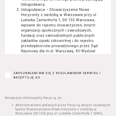
Usługodawcy;
Usługodawca – Stowarzyszenie Nowe
Horyzonty z siedzibą w Warszawie przy ul.
Ludwika Zamenhofa 1, 00-153 Warszawa,
wpisane do rejestru stowarzyszeń, innych
organizacji społecznych i zawodowych,
fundacji oraz samodzielnych publicznych
zakładów opieki zdrowotnej i do rejestru
przedsiębiorców prowadzonego przez Sąd
Rejonowy dla m.st. Warszawy, XII Wydział
Gospodarczy Krajowego Rejestru Sądowego
pod numerem KRS: 0000162000, NIP: 525-22-
71-014, Regon: 015503904;
Usługobiorca - osoba fizyczna, osoba prawna
ZAPOZNAŁEM/AM SIĘ Z REGULAMINEM SERWISU I
lub jednostka organizacyjna nieposiadająca
AKCEPTUJĘ GO
osobowości prawnej, mająca zdolność
prawną, która korzysta z Serwisu;
Usługi – usługi świadczone przez
Usługodawcę drogą elektroniczną z
Niniejszym informujemy Pana/-ią, że:
wykorzystaniem Serwisu;
Administratorem podanych przez Pana/-ią danych osobowych
Seans – organizowany przez Usługodawcę
będzie Stowarzyszenie Nowe Horyzonty z siedzibą w
w Kinie Nowe Horyzonty we Wrocławiu (ul.
Warszawie (00-153) przy ul. Ludwika Zamenhofa 1 (SNH);