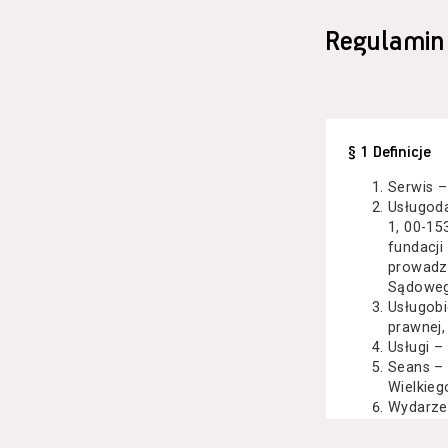
Regulamin
§ 1 Definicje
Serwis –
Usługod
1, 00-15
fundacji
prowadzo
Sądoweg
Usługobi
prawnej,
Usługi –
Seans –
Wielkieg
Wydarze
Kazimier
koncert 