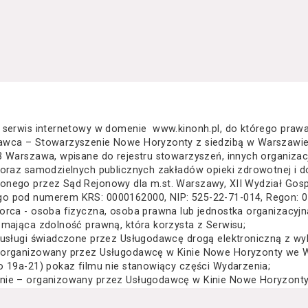
 serwis internetowy w domenie www.kinonh.pl, do którego praw
awca – Stowarzyszenie Nowe Horyzonty z siedzibą w Warszawie
3 Warszawa, wpisane do rejestru stowarzyszeń, innych organiza
 oraz samodzielnych publicznych zakładów opieki zdrowotnej i d
nego przez Sąd Rejonowy dla m.st. Warszawy, XII Wydział Gos
o pod numerem KRS: 0000162000, NIP: 525-22-71-014, Regon: 
orca - osoba fizyczna, osoba prawna lub jednostka organizacyj
 mająca zdolność prawną, która korzysta z Serwisu;
 usługi świadczone przez Usługodawcę drogą elektroniczną z wy
 organizowany przez Usługodawcę w Kinie Nowe Horyzonty we Wr
o 19a-21) pokaz filmu nie stanowiący części Wydarzenia;
nie – organizowany przez Usługodawcę w Kinie Nowe Horyzonty 
za Wielkiego 19a-21) festiwal filmowy, przegląd filmowy, pokaz 
lub inna podobna impreza;