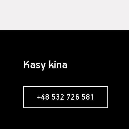
§ 4 Zawarcie 
Założeni
formular
Usługobi
Świadcze
świadcze
Serwisie
umowy re
nabywani
Zawarci
Kasy kina
umowy o 
§ 5 Usługa ne
Usługob
zamiesz
zakładan
+48 532 726 581
newslett
formular
w momenc
"Zamawia
wyrażeni