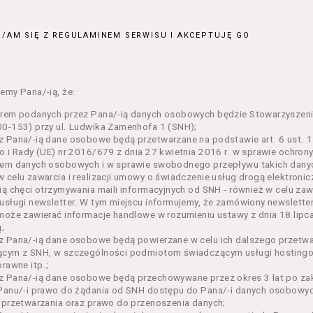
ajęcia organizowane przez Organizatora będące przedsięwzięci
jnym;
/AM SIĘ Z REGULAMINEM SERWISU I AKCEPTUJĘ GO
 dokumenty potwierdzające zawarcie umowy z Usługodawcą i upr
e lub w części określonego Wydarzenia;
– zestaw określonej liczby Biletów na poszczególne części dane
ie, przewidziany dla danego Wydarzenia przez Usługodawcę;
emy Pana/-ią, że:
n – niniejszy regulamin.
orem podanych przez Pana/-ią danych osobowych będzie Stowarzyszeni
enia ogólne
0-153) przy ul. Ludwika Zamenhofa 1 (SNH);
 Pana/-ią dane osobowe będą przetwarzane na podstawie art. 6 ust. 1 
n określa zasady:
o i Rady (UE) nr 2016/679 z dnia 27 kwietnia 2016 r. w sprawie ochron
nia Usługobiorcom Usług przez Usługodawcę, z zastrzeżeniem u
em danych osobowych i w sprawie swobodnego przepływu takich danyc
i 5 poniżej, których zasady świadczenia w zakresie nieuregulowa
 celu zawarcia i realizacji umowy o świadczenie usług drogą elektroni
regulaminy,
ią chęci otrzymywania maili informacyjnych od SNH - również w celu zawa
usługi newsletter. W tym miejscu informujemy, że zamówiony newslette
rzania przez Usługodawcę danych osobowych Usługobiorców bę
może zawierać informacje handlowe w rozumieniu ustawy z dnia 18 lipc
wca świadczy w szczególności następujące Usługi:
;
ługę przeglądania i odczytywania przez Usługobiorców materia
z Pana/-ią dane osobowe będą powierzane w celu ich dalszego przetw
rwisie,
ącym z SNH, w szczególności podmiotom świadczącym usługi hostingow
ługę utrzymywania konta użytkownika w Serwisie,
prawne itp.;
ługę newsletter,
 Pana/-ią dane osobowe będą przechowywane przez okres 3 lat po zak
ługę zawierania na odległość umów nabycia Biletów i Karnetów 
Panu/-i prawo do żądania od SNH dostępu do Pana/-i danych osobowych
ługę zapisywania się na Kursy.
 przetwarzania oraz prawo do przenoszenia danych;