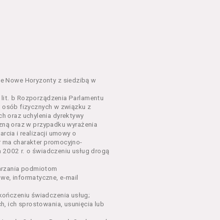
em o charakterze
awniające do wzięcia udziału
go Wydarzenia lub na całe
e Nowe Horyzonty z siedzibą w
lit. b Rozporządzenia Parlamentu
y osób fizycznych w związku z
sług, o których mowa w ust.
h oraz uchylenia dyrektywy
nym w Regulaminie precyzują
czną oraz w przypadku wyrażenia
rcia i realizacji umowy o
r ma charakter promocyjno-
dących osobami fizycznymi.
a 2002 r. o świadczeniu usług drogą
łów zamieszczanych w
arzania podmiotom
e, informatyczne, e-mail
ończeniu świadczenia usług;
oraz rezerwowania Biletów,
, ich sprostowania, usunięcia lub