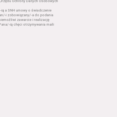
dnia 18 lipca 2002 r. o
sa Urzędu Ochrony Danych Osobowych
 z późń. zm.). Usługi
-ią a SNH umowy o świadczenie
Pan/-i zobowiązany/-a do podania
dla każdego kto posiada
możliwi zawarcie i realizację
ana/-ią chęci otrzymywania maili
ny zapoznać się z
 newsletter za
 stronach Serwisu
eń Regulaminu.
nu od chwili rozpoczęcia
em Serwisu w formie, która
ni dysponować:
 Explorer 8 lub wyższą, albo
stalacji oprogramowania typu