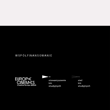
 prawidłowym wypełnieniu
erwisie wysyłając do
ty elektronicznej.
. Zawarcie umowy o
ateriałów zamieszczanych w
orcę z Serwisu. Zawarcie
eślonymi w Regulaminie
wem serwisu
www.kinonh.pl
.
nem danego Kursu. Zawarcie
ch w § 5 ust. 1 Regulaminu.
WSPÓŁFINANSOWANIE
ego do tego formularza
biorców lub podczas
umowy o świadczenie Usługi
m przeznaczonego do tego
kich Usługobiorców następuje
z wciśnięcia przycisku
ostałych przypadkach po
 znaczenie odpowiedniego