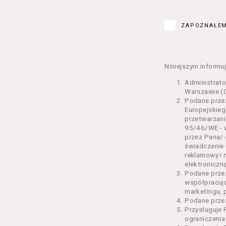
Kurs – z
edukacy
ZAPOZNAŁEM
Bilety –
w Seansi
Karnety 
Wydarzen
Niniejszym informuj
Regulami
Administrat
§ 2 Postanowi
Warszawie (0
Podane przez
Regulami
Europejskieg
świadcze
przetwarzani
2 pkt 4 
95/46/WE - w
odrębne 
przez Pana/-
świadczenie 
przetwa
reklamowy i 
Usługoda
elektroniczną
us
Podane prze
Se
współpracuj
us
marketingu, 
us
Podane przez
us
Przysługuje 
us
ograniczenia