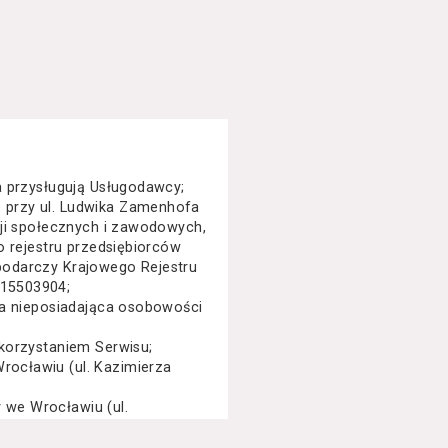
a przysługują Usługodawcy;
 przy ul. Ludwika Zamenhofa
cji społecznych i zawodowych,
o rejestru przedsiębiorców
podarczy Krajowego Rejestru
015503904;
na nieposiadająca osobowości
korzystaniem Serwisu;
ocławiu (ul. Kazimierza
we Wrocławiu (ul.
specjalny, performance, opera,