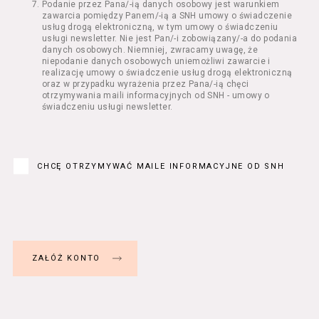
Podanie przez Pana/-ią danych osobowy jest warunkiem
Regulamin określa zasady:
zawarcia pomiędzy Panem/-ią a SNH umowy o świadczenie
świadczenia Usługobiorcom Usług przez
usług drogą elektroniczną, w tym umowy o świadczeniu
Usługodawcę, z zastrzeżeniem usług, o
usługi newsletter. Nie jest Pan/-i zobowiązany/-a do podania
danych osobowych. Niemniej, zwracamy uwagę, że
których mowa w ust. 2 pkt 4 i 5 poniżej,
niepodanie danych osobowych uniemożliwi zawarcie i
których zasady świadczenia w zakresie
realizację umowy o świadczenie usług drogą elektroniczną
nieuregulowanym w Regulaminie precyzują
oraz w przypadku wyrażenia przez Pana/-ią chęci
odrębne regulaminy,
otrzymywania maili informacyjnych od SNH - umowy o
świadczeniu usługi newsletter.
przetwarzania przez Usługodawcę danych
osobowych Usługobiorców będących osobami
fizycznymi.
Usługodawca świadczy w szczególności
następujące Usługi:
CHCĘ OTRZYMYWAĆ MAILE INFORMACYJNE OD SNH
usługę przeglądania i odczytywania
przez Usługobiorców materiałów
zamieszczanych w Serwisie,
usługę utrzymywania konta użytkownika
w Serwisie,
usługę newsletter,
usługę zawierania na odległość umów
nabycia Biletów i Karnetów oraz
rezerwowania Biletów,
usługę zapisywania się na Kursy.