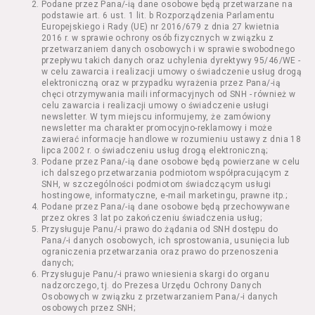
Podane przez Pana/-ią dane osobowe będą przetwarzane na
Kazimierza Wielkiego 19a-21) pokaz filmu nie
podstawie art. 6 ust. 1 lit. b Rozporządzenia Parlamentu
stanowiący części Wydarzenia;
Europejskiego i Rady (UE) nr 2016/679 z dnia 27 kwietnia
Wydarzenie – organizowany przez
2016 r. w sprawie ochrony osób fizycznych w związku z
Usługodawcę w Kinie Nowe Horyzonty we
przetwarzaniem danych osobowych i w sprawie swobodnego
przepływu takich danych oraz uchylenia dyrektywy 95/46/WE -
Wrocławiu (ul. Kazimierza Wielkiego 19a-21)
w celu zawarcia i realizacji umowy o świadczenie usług drogą
festiwal filmowy, przegląd filmowy, pokaz
elektroniczną oraz w przypadku wyrażenia przez Pana/-ią
specjalny, performance, opera, koncert lub
chęci otrzymywania maili informacyjnych od SNH - również w
inna podobna impreza;
celu zawarcia i realizacji umowy o świadczenie usługi
newsletter. W tym miejscu informujemy, że zamówiony
Kurs – zajęcia organizowane przez
newsletter ma charakter promocyjno-reklamowy i może
Organizatora będące przedsięwzięciem o
zawierać informacje handlowe w rozumieniu ustawy z dnia 18
charakterze edukacyjnym;
lipca 2002 r. o świadczeniu usług drogą elektroniczną;
Bilety – dokumenty potwierdzające zawarcie
Podane przez Pana/-ią dane osobowe będą powierzane w celu
ich dalszego przetwarzania podmiotom współpracującym z
umowy z Usługodawcą i uprawniające do
SNH, w szczególności podmiotom świadczącym usługi
wzięcia udziału w Seansie lub w części
hostingowe, informatyczne, e-mail marketingu, prawne itp.;
określonego Wydarzenia;
Podane przez Pana/-ią dane osobowe będą przechowywane
Karnety – zestaw określonej liczby Biletów na
przez okres 3 lat po zakończeniu świadczenia usług;
Przysługuje Panu/-i prawo do żądania od SNH dostępu do
poszczególne części danego Wydarzenia lub
Pana/-i danych osobowych, ich sprostowania, usunięcia lub
na całe Wydarzenie, przewidziany dla danego
ograniczenia przetwarzania oraz prawo do przenoszenia
Wydarzenia przez Usługodawcę;
danych;
Regulamin – niniejszy regulamin.
Przysługuje Panu/-i prawo wniesienia skargi do organu
nadzorczego, tj. do Prezesa Urzędu Ochrony Danych
Osobowych w związku z przetwarzaniem Pana/-i danych
§ 2 Postanowienia ogólne
osobowych przez SNH;