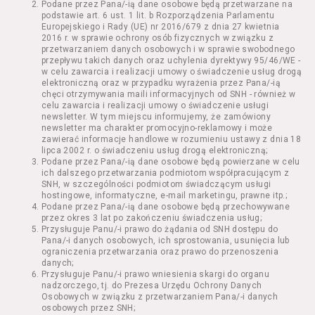
Podane przez Pana/-ią dane osobowe będą przetwarzane na
Kazimierza Wielkiego 19a-21) pokaz filmu nie
podstawie art. 6 ust. 1 lit. b Rozporządzenia Parlamentu
stanowiący części Wydarzenia;
Europejskiego i Rady (UE) nr 2016/679 z dnia 27 kwietnia
Wydarzenie – organizowany przez
2016 r. w sprawie ochrony osób fizycznych w związku z
Usługodawcę w Kinie Nowe Horyzonty we
przetwarzaniem danych osobowych i w sprawie swobodnego
przepływu takich danych oraz uchylenia dyrektywy 95/46/WE -
Wrocławiu (ul. Kazimierza Wielkiego 19a-21)
w celu zawarcia i realizacji umowy o świadczenie usług drogą
festiwal filmowy, przegląd filmowy, pokaz
elektroniczną oraz w przypadku wyrażenia przez Pana/-ią
specjalny, performance, opera, koncert lub
chęci otrzymywania maili informacyjnych od SNH - również w
inna podobna impreza;
celu zawarcia i realizacji umowy o świadczenie usługi
newsletter. W tym miejscu informujemy, że zamówiony
Kurs – zajęcia organizowane przez
newsletter ma charakter promocyjno-reklamowy i może
Organizatora będące przedsięwzięciem o
zawierać informacje handlowe w rozumieniu ustawy z dnia 18
charakterze edukacyjnym;
lipca 2002 r. o świadczeniu usług drogą elektroniczną;
Bilety – dokumenty potwierdzające zawarcie
Podane przez Pana/-ią dane osobowe będą powierzane w celu
ich dalszego przetwarzania podmiotom współpracującym z
umowy z Usługodawcą i uprawniające do
SNH, w szczególności podmiotom świadczącym usługi
wzięcia udziału w Seansie lub w części
hostingowe, informatyczne, e-mail marketingu, prawne itp.;
określonego Wydarzenia;
Podane przez Pana/-ią dane osobowe będą przechowywane
Karnety – zestaw określonej liczby Biletów na
przez okres 3 lat po zakończeniu świadczenia usług;
Przysługuje Panu/-i prawo do żądania od SNH dostępu do
poszczególne części danego Wydarzenia lub
Pana/-i danych osobowych, ich sprostowania, usunięcia lub
na całe Wydarzenie, przewidziany dla danego
ograniczenia przetwarzania oraz prawo do przenoszenia
Wydarzenia przez Usługodawcę;
danych;
Regulamin – niniejszy regulamin.
Przysługuje Panu/-i prawo wniesienia skargi do organu
nadzorczego, tj. do Prezesa Urzędu Ochrony Danych
Osobowych w związku z przetwarzaniem Pana/-i danych
§ 2 Postanowienia ogólne
osobowych przez SNH;