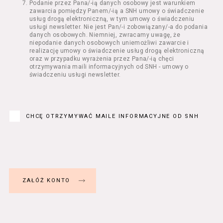
Podanie przez Pana/-ią danych osobowy jest warunkiem
Regulamin określa zasady:
zawarcia pomiędzy Panem/-ią a SNH umowy o świadczenie
świadczenia Usługobiorcom Usług przez
usług drogą elektroniczną, w tym umowy o świadczeniu
Usługodawcę, z zastrzeżeniem usług, o
usługi newsletter. Nie jest Pan/-i zobowiązany/-a do podania
danych osobowych. Niemniej, zwracamy uwagę, że
których mowa w ust. 2 pkt 4 i 5 poniżej,
niepodanie danych osobowych uniemożliwi zawarcie i
których zasady świadczenia w zakresie
realizację umowy o świadczenie usług drogą elektroniczną
nieuregulowanym w Regulaminie precyzują
oraz w przypadku wyrażenia przez Pana/-ią chęci
odrębne regulaminy,
otrzymywania maili informacyjnych od SNH - umowy o
świadczeniu usługi newsletter.
przetwarzania przez Usługodawcę danych
osobowych Usługobiorców będących osobami
fizycznymi.
Usługodawca świadczy w szczególności
następujące Usługi:
CHCĘ OTRZYMYWAĆ MAILE INFORMACYJNE OD SNH
usługę przeglądania i odczytywania
przez Usługobiorców materiałów
zamieszczanych w Serwisie,
usługę utrzymywania konta użytkownika
w Serwisie,
usługę newsletter,
usługę zawierania na odległość umów
nabycia Biletów i Karnetów oraz
rezerwowania Biletów,
usługę zapisywania się na Kursy.