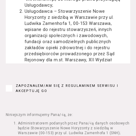
Usługodawcy;
Usługodawca – Stowarzyszenie Nowe
Horyzonty z siedzibą w Warszawie przy ul.
Ludwika Zamenhofa 1, 00-153 Warszawa,
wpisane do rejestru stowarzyszeń, innych
organizacji społecznych i zawodowych,
fundacji oraz samodzielnych publicznych
zakładów opieki zdrowotnej i do rejestru
przedsiębiorców prowadzonego przez Sąd
Rejonowy dla m.st. Warszawy, XII Wydział
Gospodarczy Krajowego Rejestru Sądowego
pod numerem KRS: 0000162000, NIP: 525-22-
71-014, Regon: 015503904;
Usługobiorca - osoba fizyczna, osoba prawna
ZAPOZNAŁEM/AM SIĘ Z REGULAMINEM SERWISU I
lub jednostka organizacyjna nieposiadająca
AKCEPTUJĘ GO
osobowości prawnej, mająca zdolność
prawną, która korzysta z Serwisu;
Usługi – usługi świadczone przez
Usługodawcę drogą elektroniczną z
Niniejszym informujemy Pana/-ią, że:
wykorzystaniem Serwisu;
Administratorem podanych przez Pana/-ią danych osobowych
Seans – organizowany przez Usługodawcę
będzie Stowarzyszenie Nowe Horyzonty z siedzibą w
w Kinie Nowe Horyzonty we Wrocławiu (ul.
Warszawie (00-153) przy ul. Ludwika Zamenhofa 1 (SNH);