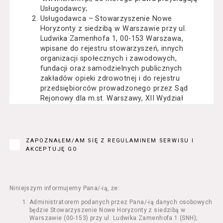
Usługodawcy;
Usługodawca – Stowarzyszenie Nowe
Horyzonty z siedzibą w Warszawie przy ul.
Ludwika Zamenhofa 1, 00-153 Warszawa,
wpisane do rejestru stowarzyszeń, innych
organizacji społecznych i zawodowych,
fundacji oraz samodzielnych publicznych
zakładów opieki zdrowotnej i do rejestru
przedsiębiorców prowadzonego przez Sąd
Rejonowy dla m.st. Warszawy, XII Wydział
Gospodarczy Krajowego Rejestru Sądowego
pod numerem KRS: 0000162000, NIP: 525-22-
71-014, Regon: 015503904;
Usługobiorca - osoba fizyczna, osoba prawna
ZAPOZNAŁEM/AM SIĘ Z REGULAMINEM SERWISU I
lub jednostka organizacyjna nieposiadająca
AKCEPTUJĘ GO
osobowości prawnej, mająca zdolność
prawną, która korzysta z Serwisu;
Usługi – usługi świadczone przez
Usługodawcę drogą elektroniczną z
Niniejszym informujemy Pana/-ią, że:
wykorzystaniem Serwisu;
Administratorem podanych przez Pana/-ią danych osobowych
Seans – organizowany przez Usługodawcę
będzie Stowarzyszenie Nowe Horyzonty z siedzibą w
w Kinie Nowe Horyzonty we Wrocławiu (ul.
Warszawie (00-153) przy ul. Ludwika Zamenhofa 1 (SNH);