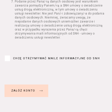
Podanie przez Pana/-ią danych osobowy jest warunkiem
Regulamin określa zasady:
zawarcia pomiędzy Panem/-ią a SNH umowy o świadczenie
świadczenia Usługobiorcom Usług przez
usług drogą elektroniczną, w tym umowy o świadczeniu
Usługodawcę, z zastrzeżeniem usług, o
usługi newsletter. Nie jest Pan/-i zobowiązany/-a do podania
danych osobowych. Niemniej, zwracamy uwagę, że
których mowa w ust. 2 pkt 4 i 5 poniżej,
niepodanie danych osobowych uniemożliwi zawarcie i
których zasady świadczenia w zakresie
realizację umowy o świadczenie usług drogą elektroniczną
nieuregulowanym w Regulaminie precyzują
oraz w przypadku wyrażenia przez Pana/-ią chęci
odrębne regulaminy,
otrzymywania maili informacyjnych od SNH - umowy o
świadczeniu usługi newsletter.
przetwarzania przez Usługodawcę danych
osobowych Usługobiorców będących osobami
fizycznymi.
Usługodawca świadczy w szczególności
następujące Usługi:
CHCĘ OTRZYMYWAĆ MAILE INFORMACYJNE OD SNH
usługę przeglądania i odczytywania
przez Usługobiorców materiałów
zamieszczanych w Serwisie,
usługę utrzymywania konta użytkownika
w Serwisie,
usługę newsletter,
usługę zawierania na odległość umów
nabycia Biletów i Karnetów oraz
rezerwowania Biletów,
usługę zapisywania się na Kursy.