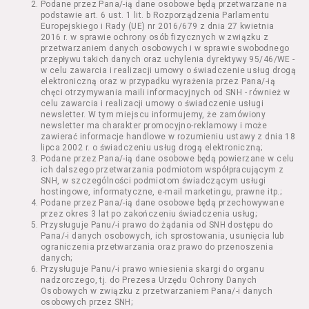
Podane przez Pana/-ią dane osobowe będą przetwarzane na
Kazimierza Wielkiego 19a-21) pokaz filmu nie
podstawie art. 6 ust. 1 lit. b Rozporządzenia Parlamentu
stanowiący części Wydarzenia;
Europejskiego i Rady (UE) nr 2016/679 z dnia 27 kwietnia
Wydarzenie – organizowany przez
2016 r. w sprawie ochrony osób fizycznych w związku z
Usługodawcę w Kinie Nowe Horyzonty we
przetwarzaniem danych osobowych i w sprawie swobodnego
przepływu takich danych oraz uchylenia dyrektywy 95/46/WE -
Wrocławiu (ul. Kazimierza Wielkiego 19a-21)
w celu zawarcia i realizacji umowy o świadczenie usług drogą
festiwal filmowy, przegląd filmowy, pokaz
elektroniczną oraz w przypadku wyrażenia przez Pana/-ią
specjalny, performance, opera, koncert lub
chęci otrzymywania maili informacyjnych od SNH - również w
inna podobna impreza;
celu zawarcia i realizacji umowy o świadczenie usługi
newsletter. W tym miejscu informujemy, że zamówiony
Kurs – zajęcia organizowane przez
newsletter ma charakter promocyjno-reklamowy i może
Organizatora będące przedsięwzięciem o
zawierać informacje handlowe w rozumieniu ustawy z dnia 18
charakterze edukacyjnym;
lipca 2002 r. o świadczeniu usług drogą elektroniczną;
Bilety – dokumenty potwierdzające zawarcie
Podane przez Pana/-ią dane osobowe będą powierzane w celu
ich dalszego przetwarzania podmiotom współpracującym z
umowy z Usługodawcą i uprawniające do
SNH, w szczególności podmiotom świadczącym usługi
wzięcia udziału w Seansie lub w części
hostingowe, informatyczne, e-mail marketingu, prawne itp.;
określonego Wydarzenia;
Podane przez Pana/-ią dane osobowe będą przechowywane
Karnety – zestaw określonej liczby Biletów na
przez okres 3 lat po zakończeniu świadczenia usług;
Przysługuje Panu/-i prawo do żądania od SNH dostępu do
poszczególne części danego Wydarzenia lub
Pana/-i danych osobowych, ich sprostowania, usunięcia lub
na całe Wydarzenie, przewidziany dla danego
ograniczenia przetwarzania oraz prawo do przenoszenia
Wydarzenia przez Usługodawcę;
danych;
Regulamin – niniejszy regulamin.
Przysługuje Panu/-i prawo wniesienia skargi do organu
nadzorczego, tj. do Prezesa Urzędu Ochrony Danych
Osobowych w związku z przetwarzaniem Pana/-i danych
§ 2 Postanowienia ogólne
osobowych przez SNH;