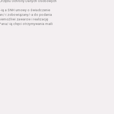
dnia 18 lipca 2002 r. o
sa Urzędu Ochrony Danych Osobowych
 z późń. zm.). Usługi
-ią a SNH umowy o świadczenie
Pan/-i zobowiązany/-a do podania
dla każdego kto posiada
możliwi zawarcie i realizację
ana/-ią chęci otrzymywania maili
ny zapoznać się z
 newsletter za
 stronach Serwisu
eń Regulaminu.
nu od chwili rozpoczęcia
em Serwisu w formie, która
ni dysponować:
 Explorer 8 lub wyższą, albo
stalacji oprogramowania typu