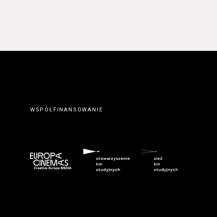
 prawidłowym wypełnieniu
erwisie wysyłając do
ty elektronicznej.
. Zawarcie umowy o
ateriałów zamieszczanych w
orcę z Serwisu. Zawarcie
eślonymi w Regulaminie
wem serwisu
www.kinonh.pl
.
nem danego Kursu. Zawarcie
ch w § 5 ust. 1 Regulaminu.
WSPÓŁFINANSOWANIE
ego do tego formularza
biorców lub podczas
umowy o świadczenie Usługi
m przeznaczonego do tego
kich Usługobiorców następuje
z wciśnięcia przycisku
ostałych przypadkach po
 znaczenie odpowiedniego