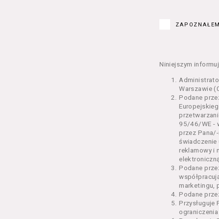
Kurs – z
edukacy
ZAPOZNAŁEM
Bilety –
w Seansi
Karnety 
Wydarzen
Niniejszym informuj
Regulami
Administrat
§ 2 Postanowi
Warszawie (0
Podane przez
Regulami
Europejskieg
świadcze
przetwarzani
2 pkt 4 
95/46/WE - w
odrębne 
przez Pana/-
świadczenie 
przetwa
reklamowy i 
Usługoda
elektroniczną
us
Podane prze
Se
współpracuj
us
marketingu, 
us
Podane przez
us
Przysługuje 
us
ograniczenia