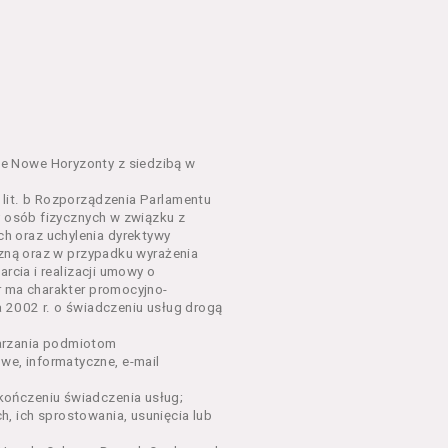
em o charakterze
awniające do wzięcia udziału
go Wydarzenia lub na całe
e Nowe Horyzonty z siedzibą w
lit. b Rozporządzenia Parlamentu
y osób fizycznych w związku z
sług, o których mowa w ust.
h oraz uchylenia dyrektywy
nym w Regulaminie precyzują
czną oraz w przypadku wyrażenia
rcia i realizacji umowy o
r ma charakter promocyjno-
dących osobami fizycznymi.
a 2002 r. o świadczeniu usług drogą
łów zamieszczanych w
arzania podmiotom
e, informatyczne, e-mail
ończeniu świadczenia usług;
oraz rezerwowania Biletów,
, ich sprostowania, usunięcia lub