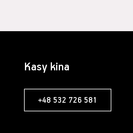
§ 4 Zawarcie 
Założeni
formular
Usługobi
Świadcze
świadcze
Serwisie
umowy re
nabywani
Zawarci
Kasy kina
umowy o 
§ 5 Usługa ne
Usługob
zamiesz
zakładan
+48 532 726 581
newslett
formular
w momenc
"Zamawia
wyrażeni