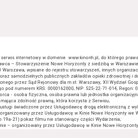
 serwis internetowy w domenie www.kinonh.pl, do którego praw
awca – Stowarzyszenie Nowe Horyzonty z siedzibą w Warszawie
3 Warszawa, wpisane do rejestru stowarzyszeń, innych organiza
 oraz samodzielnych publicznych zakładów opieki zdrowotnej i d
nego przez Sąd Rejonowy dla m.st. Warszawy, XII Wydział Gos
o pod numerem KRS: 0000162000, NIP: 525-22-71-014, Regon: 
orca - osoba fizyczna, osoba prawna lub jednostka organizacyj
 mająca zdolność prawną, która korzysta z Serwisu;
 usługi świadczone przez Usługodawcę drogą elektroniczną z wy
 organizowany przez Usługodawcę w Kinie Nowe Horyzonty we Wr
o 19a-21) pokaz filmu nie stanowiący części Wydarzenia;
nie – organizowany przez Usługodawcę w Kinie Nowe Horyzonty 
za Wielkiego 19a-21) festiwal filmowy, przegląd filmowy, pokaz 
lub inna podobna impreza;