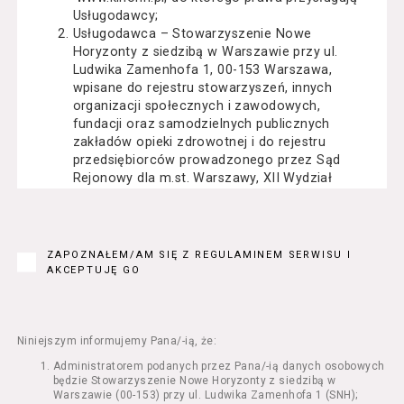
Usługodawcy;
Usługodawca – Stowarzyszenie Nowe
Horyzonty z siedzibą w Warszawie przy ul.
Ludwika Zamenhofa 1, 00-153 Warszawa,
wpisane do rejestru stowarzyszeń, innych
organizacji społecznych i zawodowych,
fundacji oraz samodzielnych publicznych
zakładów opieki zdrowotnej i do rejestru
przedsiębiorców prowadzonego przez Sąd
Rejonowy dla m.st. Warszawy, XII Wydział
Gospodarczy Krajowego Rejestru Sądowego
pod numerem KRS: 0000162000, NIP: 525-22-
71-014, Regon: 015503904;
Usługobiorca - osoba fizyczna, osoba prawna
ZAPOZNAŁEM/AM SIĘ Z REGULAMINEM SERWISU I
lub jednostka organizacyjna nieposiadająca
AKCEPTUJĘ GO
osobowości prawnej, mająca zdolność
prawną, która korzysta z Serwisu;
Usługi – usługi świadczone przez
Usługodawcę drogą elektroniczną z
Niniejszym informujemy Pana/-ią, że:
wykorzystaniem Serwisu;
Administratorem podanych przez Pana/-ią danych osobowych
Seans – organizowany przez Usługodawcę
będzie Stowarzyszenie Nowe Horyzonty z siedzibą w
w Kinie Nowe Horyzonty we Wrocławiu (ul.
Warszawie (00-153) przy ul. Ludwika Zamenhofa 1 (SNH);