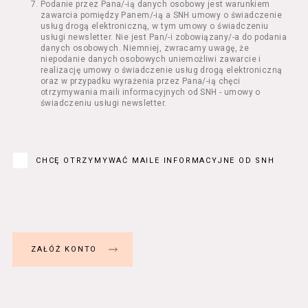
Podanie przez Pana/-ią danych osobowy jest warunkiem
Regulamin określa zasady:
zawarcia pomiędzy Panem/-ią a SNH umowy o świadczenie
świadczenia Usługobiorcom Usług przez
usług drogą elektroniczną, w tym umowy o świadczeniu
Usługodawcę, z zastrzeżeniem usług, o
usługi newsletter. Nie jest Pan/-i zobowiązany/-a do podania
danych osobowych. Niemniej, zwracamy uwagę, że
których mowa w ust. 2 pkt 4 i 5 poniżej,
niepodanie danych osobowych uniemożliwi zawarcie i
których zasady świadczenia w zakresie
realizację umowy o świadczenie usług drogą elektroniczną
nieuregulowanym w Regulaminie precyzują
oraz w przypadku wyrażenia przez Pana/-ią chęci
odrębne regulaminy,
otrzymywania maili informacyjnych od SNH - umowy o
świadczeniu usługi newsletter.
przetwarzania przez Usługodawcę danych
osobowych Usługobiorców będących osobami
fizycznymi.
Usługodawca świadczy w szczególności
następujące Usługi:
CHCĘ OTRZYMYWAĆ MAILE INFORMACYJNE OD SNH
usługę przeglądania i odczytywania
przez Usługobiorców materiałów
zamieszczanych w Serwisie,
usługę utrzymywania konta użytkownika
w Serwisie,
usługę newsletter,
usługę zawierania na odległość umów
nabycia Biletów i Karnetów oraz
rezerwowania Biletów,
usługę zapisywania się na Kursy.