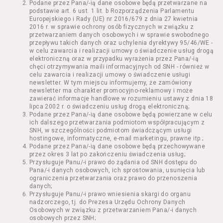
Podane przez Pana/-ią dane osobowe będą przetwarzane na
Kazimierza Wielkiego 19a-21) pokaz filmu nie
podstawie art. 6 ust. 1 lit. b Rozporządzenia Parlamentu
stanowiący części Wydarzenia;
Europejskiego i Rady (UE) nr 2016/679 z dnia 27 kwietnia
Wydarzenie – organizowany przez
2016 r. w sprawie ochrony osób fizycznych w związku z
Usługodawcę w Kinie Nowe Horyzonty we
przetwarzaniem danych osobowych i w sprawie swobodnego
przepływu takich danych oraz uchylenia dyrektywy 95/46/WE -
Wrocławiu (ul. Kazimierza Wielkiego 19a-21)
w celu zawarcia i realizacji umowy o świadczenie usług drogą
festiwal filmowy, przegląd filmowy, pokaz
elektroniczną oraz w przypadku wyrażenia przez Pana/-ią
specjalny, performance, opera, koncert lub
chęci otrzymywania maili informacyjnych od SNH - również w
inna podobna impreza;
celu zawarcia i realizacji umowy o świadczenie usługi
newsletter. W tym miejscu informujemy, że zamówiony
Kurs – zajęcia organizowane przez
newsletter ma charakter promocyjno-reklamowy i może
Organizatora będące przedsięwzięciem o
zawierać informacje handlowe w rozumieniu ustawy z dnia 18
charakterze edukacyjnym;
lipca 2002 r. o świadczeniu usług drogą elektroniczną;
Bilety – dokumenty potwierdzające zawarcie
Podane przez Pana/-ią dane osobowe będą powierzane w celu
ich dalszego przetwarzania podmiotom współpracującym z
umowy z Usługodawcą i uprawniające do
SNH, w szczególności podmiotom świadczącym usługi
wzięcia udziału w Seansie lub w części
hostingowe, informatyczne, e-mail marketingu, prawne itp.;
określonego Wydarzenia;
Podane przez Pana/-ią dane osobowe będą przechowywane
Karnety – zestaw określonej liczby Biletów na
przez okres 3 lat po zakończeniu świadczenia usług;
Przysługuje Panu/-i prawo do żądania od SNH dostępu do
poszczególne części danego Wydarzenia lub
Pana/-i danych osobowych, ich sprostowania, usunięcia lub
na całe Wydarzenie, przewidziany dla danego
ograniczenia przetwarzania oraz prawo do przenoszenia
Wydarzenia przez Usługodawcę;
danych;
Regulamin – niniejszy regulamin.
Przysługuje Panu/-i prawo wniesienia skargi do organu
nadzorczego, tj. do Prezesa Urzędu Ochrony Danych
Osobowych w związku z przetwarzaniem Pana/-i danych
§ 2 Postanowienia ogólne
osobowych przez SNH;