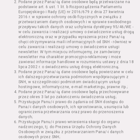
Podane przez Pana/-ią dane osobowe będą przetwarzane na
Kazimierza Wielkiego 19a-21) pokaz filmu nie
podstawie art. 6 ust. 1 lit. b Rozporządzenia Parlamentu
stanowiący części Wydarzenia;
Europejskiego i Rady (UE) nr 2016/679 z dnia 27 kwietnia
Wydarzenie – organizowany przez
2016 r. w sprawie ochrony osób fizycznych w związku z
Usługodawcę w Kinie Nowe Horyzonty we
przetwarzaniem danych osobowych i w sprawie swobodnego
przepływu takich danych oraz uchylenia dyrektywy 95/46/WE -
Wrocławiu (ul. Kazimierza Wielkiego 19a-21)
w celu zawarcia i realizacji umowy o świadczenie usług drogą
festiwal filmowy, przegląd filmowy, pokaz
elektroniczną oraz w przypadku wyrażenia przez Pana/-ią
specjalny, performance, opera, koncert lub
chęci otrzymywania maili informacyjnych od SNH - również w
inna podobna impreza;
celu zawarcia i realizacji umowy o świadczenie usługi
newsletter. W tym miejscu informujemy, że zamówiony
Kurs – zajęcia organizowane przez
newsletter ma charakter promocyjno-reklamowy i może
Organizatora będące przedsięwzięciem o
zawierać informacje handlowe w rozumieniu ustawy z dnia 18
charakterze edukacyjnym;
lipca 2002 r. o świadczeniu usług drogą elektroniczną;
Bilety – dokumenty potwierdzające zawarcie
Podane przez Pana/-ią dane osobowe będą powierzane w celu
ich dalszego przetwarzania podmiotom współpracującym z
umowy z Usługodawcą i uprawniające do
SNH, w szczególności podmiotom świadczącym usługi
wzięcia udziału w Seansie lub w części
hostingowe, informatyczne, e-mail marketingu, prawne itp.;
określonego Wydarzenia;
Podane przez Pana/-ią dane osobowe będą przechowywane
Karnety – zestaw określonej liczby Biletów na
przez okres 3 lat po zakończeniu świadczenia usług;
Przysługuje Panu/-i prawo do żądania od SNH dostępu do
poszczególne części danego Wydarzenia lub
Pana/-i danych osobowych, ich sprostowania, usunięcia lub
na całe Wydarzenie, przewidziany dla danego
ograniczenia przetwarzania oraz prawo do przenoszenia
Wydarzenia przez Usługodawcę;
danych;
Regulamin – niniejszy regulamin.
Przysługuje Panu/-i prawo wniesienia skargi do organu
nadzorczego, tj. do Prezesa Urzędu Ochrony Danych
Osobowych w związku z przetwarzaniem Pana/-i danych
§ 2 Postanowienia ogólne
osobowych przez SNH;