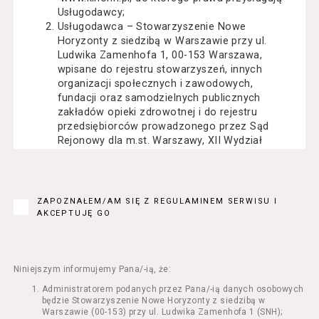
Usługodawcy;
Usługodawca – Stowarzyszenie Nowe
Horyzonty z siedzibą w Warszawie przy ul.
Ludwika Zamenhofa 1, 00-153 Warszawa,
wpisane do rejestru stowarzyszeń, innych
organizacji społecznych i zawodowych,
fundacji oraz samodzielnych publicznych
zakładów opieki zdrowotnej i do rejestru
przedsiębiorców prowadzonego przez Sąd
Rejonowy dla m.st. Warszawy, XII Wydział
Gospodarczy Krajowego Rejestru Sądowego
pod numerem KRS: 0000162000, NIP: 525-22-
71-014, Regon: 015503904;
Usługobiorca - osoba fizyczna, osoba prawna
ZAPOZNAŁEM/AM SIĘ Z REGULAMINEM SERWISU I
lub jednostka organizacyjna nieposiadająca
AKCEPTUJĘ GO
osobowości prawnej, mająca zdolność
prawną, która korzysta z Serwisu;
Usługi – usługi świadczone przez
Usługodawcę drogą elektroniczną z
Niniejszym informujemy Pana/-ią, że:
wykorzystaniem Serwisu;
Administratorem podanych przez Pana/-ią danych osobowych
Seans – organizowany przez Usługodawcę
będzie Stowarzyszenie Nowe Horyzonty z siedzibą w
w Kinie Nowe Horyzonty we Wrocławiu (ul.
Warszawie (00-153) przy ul. Ludwika Zamenhofa 1 (SNH);