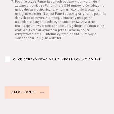
Podanie przez Pana/-ią danych osobowy jest warunkiem
Regulamin określa zasady:
zawarcia pomiędzy Panem/-ią a SNH umowy o świadczenie
świadczenia Usługobiorcom Usług przez
usług drogą elektroniczną, w tym umowy o świadczeniu
Usługodawcę, z zastrzeżeniem usług, o
usługi newsletter. Nie jest Pan/-i zobowiązany/-a do podania
danych osobowych. Niemniej, zwracamy uwagę, że
których mowa w ust. 2 pkt 4 i 5 poniżej,
niepodanie danych osobowych uniemożliwi zawarcie i
których zasady świadczenia w zakresie
realizację umowy o świadczenie usług drogą elektroniczną
nieuregulowanym w Regulaminie precyzują
oraz w przypadku wyrażenia przez Pana/-ią chęci
odrębne regulaminy,
otrzymywania maili informacyjnych od SNH - umowy o
świadczeniu usługi newsletter.
przetwarzania przez Usługodawcę danych
osobowych Usługobiorców będących osobami
fizycznymi.
Usługodawca świadczy w szczególności
następujące Usługi:
CHCĘ OTRZYMYWAĆ MAILE INFORMACYJNE OD SNH
usługę przeglądania i odczytywania
przez Usługobiorców materiałów
zamieszczanych w Serwisie,
usługę utrzymywania konta użytkownika
w Serwisie,
usługę newsletter,
usługę zawierania na odległość umów
nabycia Biletów i Karnetów oraz
rezerwowania Biletów,
usługę zapisywania się na Kursy.