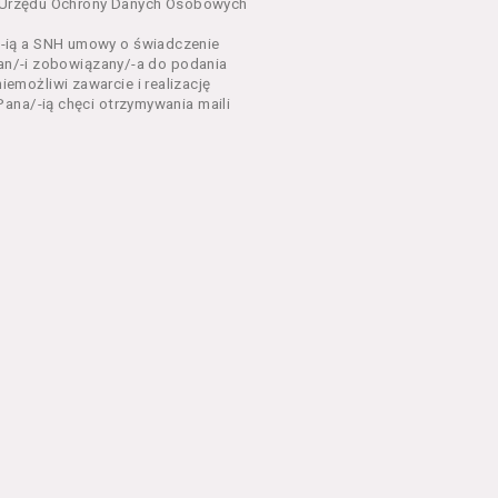
dnia 18 lipca 2002 r. o
sa Urzędu Ochrony Danych Osobowych
 z późń. zm.). Usługi
-ią a SNH umowy o świadczenie
Pan/-i zobowiązany/-a do podania
dla każdego kto posiada
możliwi zawarcie i realizację
ana/-ią chęci otrzymywania maili
ny zapoznać się z
 newsletter za
 stronach Serwisu
eń Regulaminu.
nu od chwili rozpoczęcia
em Serwisu w formie, która
ni dysponować:
 Explorer 8 lub wyższą, albo
stalacji oprogramowania typu