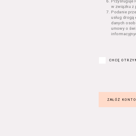
Usługoda
Przysługuje 
w związku z
świadcze
Podanie prz
świadczo
usług drogą 
Na zasad
danych osobo
możliwoś
umowy o świa
Usługobi
informacyjny
Regulami
pośredn
dostępn
Usługobi
CHCĘ OTRZY
korzysta
Regulami
umożliwi
§ 3 Warunki t
W celu p
ur
pr
op
Korzysta
Java, Ja