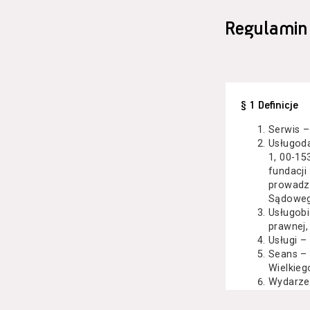
Regulamin
§ 1 Definicje
Serwis –
Usługod
1, 00-15
fundacji
prowadzo
Sądoweg
Usługobi
prawnej,
Usługi –
Seans –
Wielkieg
Wydarze
Kazimier
koncert 