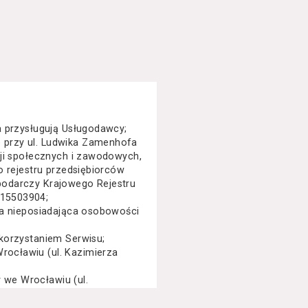
a przysługują Usługodawcy;
 przy ul. Ludwika Zamenhofa
cji społecznych i zawodowych,
o rejestru przedsiębiorców
podarczy Krajowego Rejestru
015503904;
na nieposiadająca osobowości
korzystaniem Serwisu;
ocławiu (ul. Kazimierza
we Wrocławiu (ul.
specjalny, performance, opera,