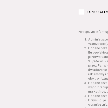
Kurs – z
edukacy
ZAPOZNAŁEM
Bilety –
w Seansi
Karnety 
Wydarzen
Niniejszym informuj
Regulami
Administrat
§ 2 Postanowi
Warszawie (0
Podane przez
Regulami
Europejskieg
świadcze
przetwarzani
2 pkt 4 
95/46/WE - w
odrębne 
przez Pana/-
świadczenie 
przetwa
reklamowy i 
Usługoda
elektroniczną
us
Podane prze
Se
współpracuj
us
marketingu, 
us
Podane przez
us
Przysługuje 
us
ograniczenia