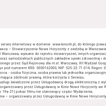
 serwis internetowy w domenie www.kinonh.pl, do którego praw
awca – Stowarzyszenie Nowe Horyzonty z siedzibą w Warszawie
3 Warszawa, wpisane do rejestru stowarzyszeń, innych organiza
 oraz samodzielnych publicznych zakładów opieki zdrowotnej i d
nego przez Sąd Rejonowy dla m.st. Warszawy, XII Wydział Gos
o pod numerem KRS: 0000162000, NIP: 525-22-71-014, Regon: 
orca - osoba fizyczna, osoba prawna lub jednostka organizacyj
 mająca zdolność prawną, która korzysta z Serwisu;
 usługi świadczone przez Usługodawcę drogą elektroniczną z wy
 organizowany przez Usługodawcę w Kinie Nowe Horyzonty we Wr
o 19a-21) pokaz filmu nie stanowiący części Wydarzenia;
nie – organizowany przez Usługodawcę w Kinie Nowe Horyzonty 
za Wielkiego 19a-21) festiwal filmowy, przegląd filmowy, pokaz 
lub inna podobna impreza;