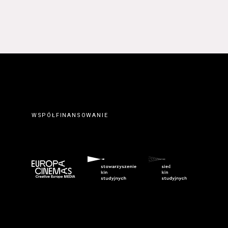
 prawidłowym wypełnieniu
erwisie wysyłając do
ty elektronicznej.
. Zawarcie umowy o
ateriałów zamieszczanych w
orcę z Serwisu. Zawarcie
eślonymi w Regulaminie
wem serwisu
www.kinonh.pl
.
nem danego Kursu. Zawarcie
ch w § 5 ust. 1 Regulaminu.
WSPÓŁFINANSOWANIE
ego do tego formularza
biorców lub podczas
umowy o świadczenie Usługi
m przeznaczonego do tego
kich Usługobiorców następuje
z wciśnięcia przycisku
ostałych przypadkach po
 znaczenie odpowiedniego