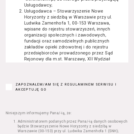
Usługodawcy;
Usługodawca – Stowarzyszenie Nowe
Horyzonty z siedzibą w Warszawie przy ul.
Ludwika Zamenhofa 1, 00-153 Warszawa,
wpisane do rejestru stowarzyszeń, innych
organizacji społecznych i zawodowych,
fundacji oraz samodzielnych publicznych
zakładów opieki zdrowotnej i do rejestru
przedsiębiorców prowadzonego przez Sąd
Rejonowy dla m.st. Warszawy, XII Wydział
Gospodarczy Krajowego Rejestru Sądowego
pod numerem KRS: 0000162000, NIP: 525-22-
71-014, Regon: 015503904;
Usługobiorca - osoba fizyczna, osoba prawna
ZAPOZNAŁEM/AM SIĘ Z REGULAMINEM SERWISU I
lub jednostka organizacyjna nieposiadająca
AKCEPTUJĘ GO
osobowości prawnej, mająca zdolność
prawną, która korzysta z Serwisu;
Usługi – usługi świadczone przez
Usługodawcę drogą elektroniczną z
Niniejszym informujemy Pana/-ią, że:
wykorzystaniem Serwisu;
Administratorem podanych przez Pana/-ią danych osobowych
Seans – organizowany przez Usługodawcę
będzie Stowarzyszenie Nowe Horyzonty z siedzibą w
w Kinie Nowe Horyzonty we Wrocławiu (ul.
Warszawie (00-153) przy ul. Ludwika Zamenhofa 1 (SNH);