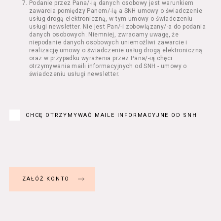
Podanie przez Pana/-ią danych osobowy jest warunkiem
Regulamin określa zasady:
zawarcia pomiędzy Panem/-ią a SNH umowy o świadczenie
świadczenia Usługobiorcom Usług przez
usług drogą elektroniczną, w tym umowy o świadczeniu
Usługodawcę, z zastrzeżeniem usług, o
usługi newsletter. Nie jest Pan/-i zobowiązany/-a do podania
danych osobowych. Niemniej, zwracamy uwagę, że
których mowa w ust. 2 pkt 4 i 5 poniżej,
niepodanie danych osobowych uniemożliwi zawarcie i
których zasady świadczenia w zakresie
realizację umowy o świadczenie usług drogą elektroniczną
nieuregulowanym w Regulaminie precyzują
oraz w przypadku wyrażenia przez Pana/-ią chęci
odrębne regulaminy,
otrzymywania maili informacyjnych od SNH - umowy o
świadczeniu usługi newsletter.
przetwarzania przez Usługodawcę danych
osobowych Usługobiorców będących osobami
fizycznymi.
Usługodawca świadczy w szczególności
następujące Usługi:
CHCĘ OTRZYMYWAĆ MAILE INFORMACYJNE OD SNH
usługę przeglądania i odczytywania
przez Usługobiorców materiałów
zamieszczanych w Serwisie,
usługę utrzymywania konta użytkownika
w Serwisie,
usługę newsletter,
usługę zawierania na odległość umów
nabycia Biletów i Karnetów oraz
rezerwowania Biletów,
usługę zapisywania się na Kursy.