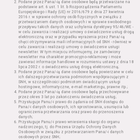
Podane przez Pana/-ią dane osobowe będą przetwarzane na
Kazimierza Wielkiego 19a-21) pokaz filmu nie
podstawie art. 6 ust. 1 lit. b Rozporządzenia Parlamentu
stanowiący części Wydarzenia;
Europejskiego i Rady (UE) nr 2016/679 z dnia 27 kwietnia
Wydarzenie – organizowany przez
2016 r. w sprawie ochrony osób fizycznych w związku z
Usługodawcę w Kinie Nowe Horyzonty we
przetwarzaniem danych osobowych i w sprawie swobodnego
przepływu takich danych oraz uchylenia dyrektywy 95/46/WE -
Wrocławiu (ul. Kazimierza Wielkiego 19a-21)
w celu zawarcia i realizacji umowy o świadczenie usług drogą
festiwal filmowy, przegląd filmowy, pokaz
elektroniczną oraz w przypadku wyrażenia przez Pana/-ią
specjalny, performance, opera, koncert lub
chęci otrzymywania maili informacyjnych od SNH - również w
inna podobna impreza;
celu zawarcia i realizacji umowy o świadczenie usługi
newsletter. W tym miejscu informujemy, że zamówiony
Kurs – zajęcia organizowane przez
newsletter ma charakter promocyjno-reklamowy i może
Organizatora będące przedsięwzięciem o
zawierać informacje handlowe w rozumieniu ustawy z dnia 18
charakterze edukacyjnym;
lipca 2002 r. o świadczeniu usług drogą elektroniczną;
Bilety – dokumenty potwierdzające zawarcie
Podane przez Pana/-ią dane osobowe będą powierzane w celu
ich dalszego przetwarzania podmiotom współpracującym z
umowy z Usługodawcą i uprawniające do
SNH, w szczególności podmiotom świadczącym usługi
wzięcia udziału w Seansie lub w części
hostingowe, informatyczne, e-mail marketingu, prawne itp.;
określonego Wydarzenia;
Podane przez Pana/-ią dane osobowe będą przechowywane
Karnety – zestaw określonej liczby Biletów na
przez okres 3 lat po zakończeniu świadczenia usług;
Przysługuje Panu/-i prawo do żądania od SNH dostępu do
poszczególne części danego Wydarzenia lub
Pana/-i danych osobowych, ich sprostowania, usunięcia lub
na całe Wydarzenie, przewidziany dla danego
ograniczenia przetwarzania oraz prawo do przenoszenia
Wydarzenia przez Usługodawcę;
danych;
Regulamin – niniejszy regulamin.
Przysługuje Panu/-i prawo wniesienia skargi do organu
nadzorczego, tj. do Prezesa Urzędu Ochrony Danych
Osobowych w związku z przetwarzaniem Pana/-i danych
§ 2 Postanowienia ogólne
osobowych przez SNH;