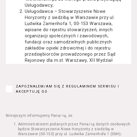
Usługodawcy;
Usługodawca – Stowarzyszenie Nowe
Horyzonty z siedzibą w Warszawie przy ul.
Ludwika Zamenhofa 1, 00-153 Warszawa,
wpisane do rejestru stowarzyszeń, innych
organizacji społecznych i zawodowych,
fundacji oraz samodzielnych publicznych
zakładów opieki zdrowotnej i do rejestru
przedsiębiorców prowadzonego przez Sąd
Rejonowy dla m.st. Warszawy, XII Wydział
Gospodarczy Krajowego Rejestru Sądowego
pod numerem KRS: 0000162000, NIP: 525-22-
71-014, Regon: 015503904;
Usługobiorca - osoba fizyczna, osoba prawna
ZAPOZNAŁEM/AM SIĘ Z REGULAMINEM SERWISU I
lub jednostka organizacyjna nieposiadająca
AKCEPTUJĘ GO
osobowości prawnej, mająca zdolność
prawną, która korzysta z Serwisu;
Usługi – usługi świadczone przez
Usługodawcę drogą elektroniczną z
Niniejszym informujemy Pana/-ią, że:
wykorzystaniem Serwisu;
Administratorem podanych przez Pana/-ią danych osobowych
Seans – organizowany przez Usługodawcę
będzie Stowarzyszenie Nowe Horyzonty z siedzibą w
w Kinie Nowe Horyzonty we Wrocławiu (ul.
Warszawie (00-153) przy ul. Ludwika Zamenhofa 1 (SNH);