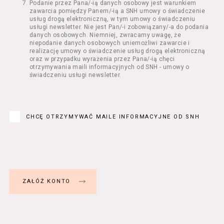
Podanie przez Pana/-ią danych osobowy jest warunkiem
Regulamin określa zasady:
zawarcia pomiędzy Panem/-ią a SNH umowy o świadczenie
świadczenia Usługobiorcom Usług przez
usług drogą elektroniczną, w tym umowy o świadczeniu
Usługodawcę, z zastrzeżeniem usług, o
usługi newsletter. Nie jest Pan/-i zobowiązany/-a do podania
danych osobowych. Niemniej, zwracamy uwagę, że
których mowa w ust. 2 pkt 4 i 5 poniżej,
niepodanie danych osobowych uniemożliwi zawarcie i
których zasady świadczenia w zakresie
realizację umowy o świadczenie usług drogą elektroniczną
nieuregulowanym w Regulaminie precyzują
oraz w przypadku wyrażenia przez Pana/-ią chęci
odrębne regulaminy,
otrzymywania maili informacyjnych od SNH - umowy o
świadczeniu usługi newsletter.
przetwarzania przez Usługodawcę danych
osobowych Usługobiorców będących osobami
fizycznymi.
Usługodawca świadczy w szczególności
następujące Usługi:
CHCĘ OTRZYMYWAĆ MAILE INFORMACYJNE OD SNH
usługę przeglądania i odczytywania
przez Usługobiorców materiałów
zamieszczanych w Serwisie,
usługę utrzymywania konta użytkownika
w Serwisie,
usługę newsletter,
usługę zawierania na odległość umów
nabycia Biletów i Karnetów oraz
rezerwowania Biletów,
usługę zapisywania się na Kursy.