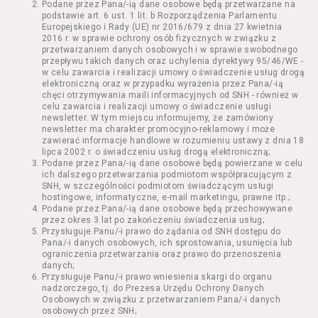
Podane przez Pana/-ią dane osobowe będą przetwarzane na
Kazimierza Wielkiego 19a-21) pokaz filmu nie
podstawie art. 6 ust. 1 lit. b Rozporządzenia Parlamentu
stanowiący części Wydarzenia;
Europejskiego i Rady (UE) nr 2016/679 z dnia 27 kwietnia
Wydarzenie – organizowany przez
2016 r. w sprawie ochrony osób fizycznych w związku z
Usługodawcę w Kinie Nowe Horyzonty we
przetwarzaniem danych osobowych i w sprawie swobodnego
przepływu takich danych oraz uchylenia dyrektywy 95/46/WE -
Wrocławiu (ul. Kazimierza Wielkiego 19a-21)
w celu zawarcia i realizacji umowy o świadczenie usług drogą
festiwal filmowy, przegląd filmowy, pokaz
elektroniczną oraz w przypadku wyrażenia przez Pana/-ią
specjalny, performance, opera, koncert lub
chęci otrzymywania maili informacyjnych od SNH - również w
inna podobna impreza;
celu zawarcia i realizacji umowy o świadczenie usługi
newsletter. W tym miejscu informujemy, że zamówiony
Kurs – zajęcia organizowane przez
newsletter ma charakter promocyjno-reklamowy i może
Organizatora będące przedsięwzięciem o
zawierać informacje handlowe w rozumieniu ustawy z dnia 18
charakterze edukacyjnym;
lipca 2002 r. o świadczeniu usług drogą elektroniczną;
Bilety – dokumenty potwierdzające zawarcie
Podane przez Pana/-ią dane osobowe będą powierzane w celu
ich dalszego przetwarzania podmiotom współpracującym z
umowy z Usługodawcą i uprawniające do
SNH, w szczególności podmiotom świadczącym usługi
wzięcia udziału w Seansie lub w części
hostingowe, informatyczne, e-mail marketingu, prawne itp.;
określonego Wydarzenia;
Podane przez Pana/-ią dane osobowe będą przechowywane
Karnety – zestaw określonej liczby Biletów na
przez okres 3 lat po zakończeniu świadczenia usług;
Przysługuje Panu/-i prawo do żądania od SNH dostępu do
poszczególne części danego Wydarzenia lub
Pana/-i danych osobowych, ich sprostowania, usunięcia lub
na całe Wydarzenie, przewidziany dla danego
ograniczenia przetwarzania oraz prawo do przenoszenia
Wydarzenia przez Usługodawcę;
danych;
Regulamin – niniejszy regulamin.
Przysługuje Panu/-i prawo wniesienia skargi do organu
nadzorczego, tj. do Prezesa Urzędu Ochrony Danych
Osobowych w związku z przetwarzaniem Pana/-i danych
§ 2 Postanowienia ogólne
osobowych przez SNH;