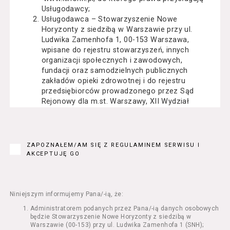
Usługodawcy;
Usługodawca – Stowarzyszenie Nowe
Horyzonty z siedzibą w Warszawie przy ul.
Ludwika Zamenhofa 1, 00-153 Warszawa,
wpisane do rejestru stowarzyszeń, innych
organizacji społecznych i zawodowych,
fundacji oraz samodzielnych publicznych
zakładów opieki zdrowotnej i do rejestru
przedsiębiorców prowadzonego przez Sąd
Rejonowy dla m.st. Warszawy, XII Wydział
Gospodarczy Krajowego Rejestru Sądowego
pod numerem KRS: 0000162000, NIP: 525-22-
71-014, Regon: 015503904;
Usługobiorca - osoba fizyczna, osoba prawna
ZAPOZNAŁEM/AM SIĘ Z REGULAMINEM SERWISU I
lub jednostka organizacyjna nieposiadająca
AKCEPTUJĘ GO
osobowości prawnej, mająca zdolność
prawną, która korzysta z Serwisu;
Usługi – usługi świadczone przez
Usługodawcę drogą elektroniczną z
Niniejszym informujemy Pana/-ią, że:
wykorzystaniem Serwisu;
Administratorem podanych przez Pana/-ią danych osobowych
Seans – organizowany przez Usługodawcę
będzie Stowarzyszenie Nowe Horyzonty z siedzibą w
w Kinie Nowe Horyzonty we Wrocławiu (ul.
Warszawie (00-153) przy ul. Ludwika Zamenhofa 1 (SNH);