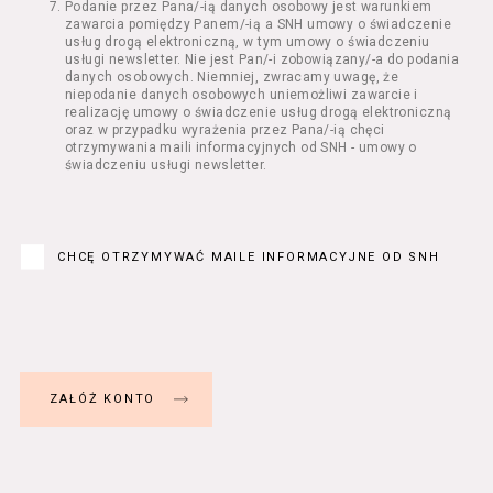
Podanie przez Pana/-ią danych osobowy jest warunkiem
Regulamin określa zasady:
zawarcia pomiędzy Panem/-ią a SNH umowy o świadczenie
świadczenia Usługobiorcom Usług przez
usług drogą elektroniczną, w tym umowy o świadczeniu
Usługodawcę, z zastrzeżeniem usług, o
usługi newsletter. Nie jest Pan/-i zobowiązany/-a do podania
danych osobowych. Niemniej, zwracamy uwagę, że
których mowa w ust. 2 pkt 4 i 5 poniżej,
niepodanie danych osobowych uniemożliwi zawarcie i
których zasady świadczenia w zakresie
realizację umowy o świadczenie usług drogą elektroniczną
nieuregulowanym w Regulaminie precyzują
oraz w przypadku wyrażenia przez Pana/-ią chęci
odrębne regulaminy,
otrzymywania maili informacyjnych od SNH - umowy o
świadczeniu usługi newsletter.
przetwarzania przez Usługodawcę danych
osobowych Usługobiorców będących osobami
fizycznymi.
Usługodawca świadczy w szczególności
następujące Usługi:
CHCĘ OTRZYMYWAĆ MAILE INFORMACYJNE OD SNH
usługę przeglądania i odczytywania
przez Usługobiorców materiałów
zamieszczanych w Serwisie,
usługę utrzymywania konta użytkownika
w Serwisie,
usługę newsletter,
usługę zawierania na odległość umów
nabycia Biletów i Karnetów oraz
rezerwowania Biletów,
usługę zapisywania się na Kursy.