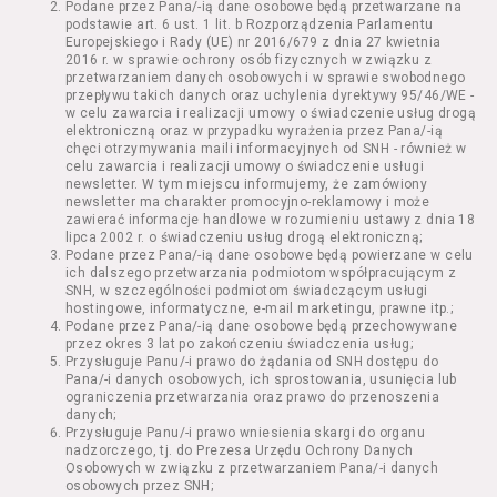
Podane przez Pana/-ią dane osobowe będą przetwarzane na
Kazimierza Wielkiego 19a-21) pokaz filmu nie
podstawie art. 6 ust. 1 lit. b Rozporządzenia Parlamentu
stanowiący części Wydarzenia;
Europejskiego i Rady (UE) nr 2016/679 z dnia 27 kwietnia
Wydarzenie – organizowany przez
2016 r. w sprawie ochrony osób fizycznych w związku z
Usługodawcę w Kinie Nowe Horyzonty we
przetwarzaniem danych osobowych i w sprawie swobodnego
przepływu takich danych oraz uchylenia dyrektywy 95/46/WE -
Wrocławiu (ul. Kazimierza Wielkiego 19a-21)
w celu zawarcia i realizacji umowy o świadczenie usług drogą
festiwal filmowy, przegląd filmowy, pokaz
elektroniczną oraz w przypadku wyrażenia przez Pana/-ią
specjalny, performance, opera, koncert lub
chęci otrzymywania maili informacyjnych od SNH - również w
inna podobna impreza;
celu zawarcia i realizacji umowy o świadczenie usługi
newsletter. W tym miejscu informujemy, że zamówiony
Kurs – zajęcia organizowane przez
newsletter ma charakter promocyjno-reklamowy i może
Organizatora będące przedsięwzięciem o
zawierać informacje handlowe w rozumieniu ustawy z dnia 18
charakterze edukacyjnym;
lipca 2002 r. o świadczeniu usług drogą elektroniczną;
Bilety – dokumenty potwierdzające zawarcie
Podane przez Pana/-ią dane osobowe będą powierzane w celu
ich dalszego przetwarzania podmiotom współpracującym z
umowy z Usługodawcą i uprawniające do
SNH, w szczególności podmiotom świadczącym usługi
wzięcia udziału w Seansie lub w części
hostingowe, informatyczne, e-mail marketingu, prawne itp.;
określonego Wydarzenia;
Podane przez Pana/-ią dane osobowe będą przechowywane
Karnety – zestaw określonej liczby Biletów na
przez okres 3 lat po zakończeniu świadczenia usług;
Przysługuje Panu/-i prawo do żądania od SNH dostępu do
poszczególne części danego Wydarzenia lub
Pana/-i danych osobowych, ich sprostowania, usunięcia lub
na całe Wydarzenie, przewidziany dla danego
ograniczenia przetwarzania oraz prawo do przenoszenia
Wydarzenia przez Usługodawcę;
danych;
Regulamin – niniejszy regulamin.
Przysługuje Panu/-i prawo wniesienia skargi do organu
nadzorczego, tj. do Prezesa Urzędu Ochrony Danych
Osobowych w związku z przetwarzaniem Pana/-i danych
§ 2 Postanowienia ogólne
osobowych przez SNH;