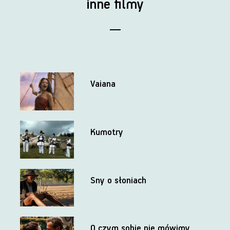
inne filmy
Vaiana
Kumotry
Sny o słoniach
O czym sobie nie mówimy