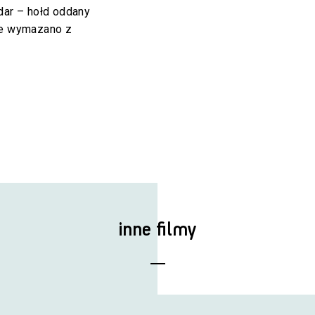
ar – hołd oddany
nie wymazano z
inne filmy