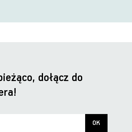
bieżąco, dołącz do
era!