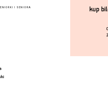
kup bi
NIORKI I SENIORA
a
ski