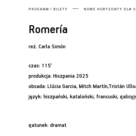
PROGRAM I BILETY
NOWE HORYZONTY DLA SE
Romería
reż.
Carla Simón
czas: 115’
produkcja: Hiszpania 2025
obsada: Llúcia Garcia, Mitch Martín,Tristán Ullo
język: hiszpański, kataloński, francuski, galicyj
gatunek: dramat