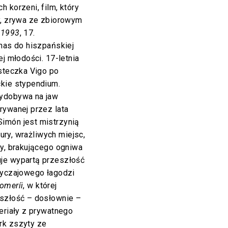
 korzeni, film, który
y, zrywa ze zbiorowym
 1993
, 17.
nas do hiszpańskiej
ej młodości. 17-letnia
asteczka Vigo po
ckie stypendium.
wydobywa na jaw
rywanej przez lata
imón jest mistrzynią
tury, wrażliwych miejsc,
ny, brakującego ogniwa
je wypartą przeszłość
byczajowego łagodzi
omerí
i
, w której
eszłość – dosłownie –
eriały z prywatnego
rk zszyty ze