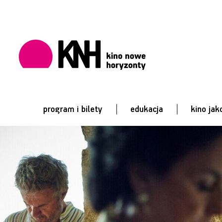
program i bilety
edukacja
kino jak