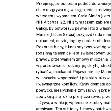
Przejmująca, osobista podróż do własnych
choć rozgrywa się w kręgu jednej rodzin
wstydem i wyparciem. Carla Simón (
Lato
NH;
Alcarras,
22. NH) tym razem zabiera 
Galicji, by odtworzyć pewne lato z własn
Marina (Llúcia Garcia) przyjeżdża do mi
dokument, niezbędny, by dostała studen
Pozornie błahy, biurokratyczny wymóg 
rodzinną tajemnicę, jest świadectwem uk
prawdy, przerwaniem zmowy milczenia. S
w portretowaniu rodziny: jej ukrytej struk
rytuałów, maskarad. Pojawienie się Mari
w łańcuchu wspomnień i pokoleń, aktywu
i wewnętrzne konflikty. Kanty dramatu o
poetycki, niesłychanie zmysłowy język
R
spotykają się różne plany czasowe, prz
ożywa, a w fikcję wplecione zostały mat
archiwum. Ten subtelny filmowy patchwo