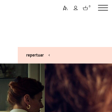
0
repertuar