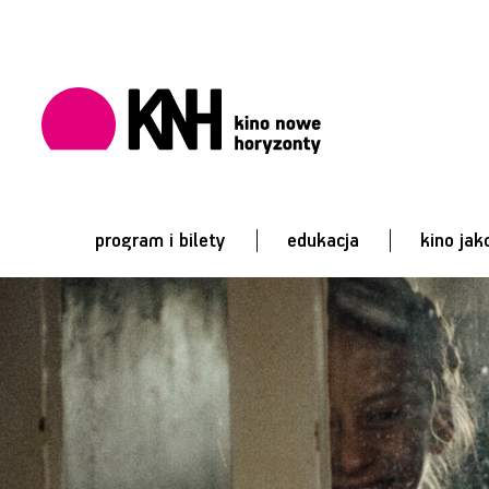
program i bilety
edukacja
kino jak