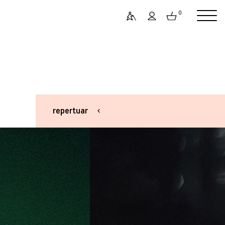
0
repertuar