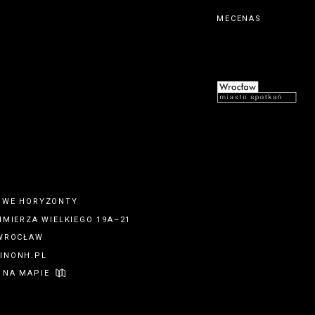
MECENAS
OWE HORYZONTY
IMIERZA WIELKIEGO 19A–21
 WROCŁAW
INONH.PL
 NA MAPIE