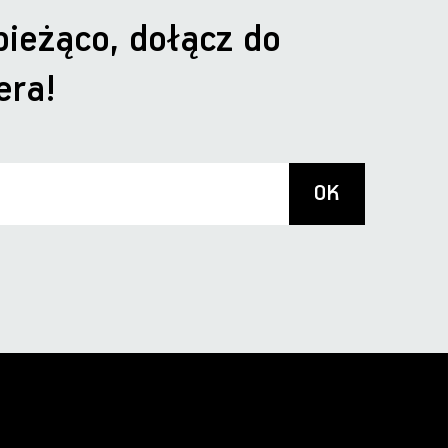
bieżąco, dołącz do
era!