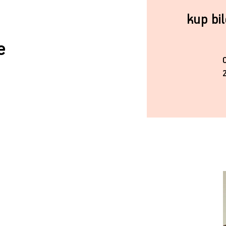
kup bi
e