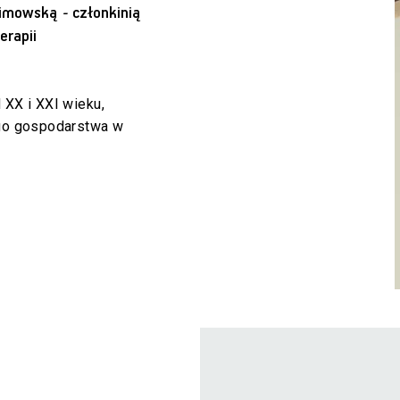
akimowską
-
członkinią
rapii
 XX i XXI wieku,
ego gospodarstwa w