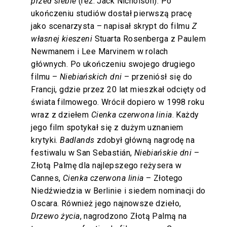
przed siebie
(reż. Jack Nicholson). Po
ukończeniu studiów dostał pierwszą pracę
jako scenarzysta – napisał skrypt do filmu
Z
własnej kieszeni
Stuarta Rosenberga z Paulem
Newmanem i Lee Marvinem w rolach
głównych. Po ukończeniu swojego drugiego
filmu –
Niebiańskich dni
– przeniósł się do
Francji, gdzie przez 20 lat mieszkał odcięty od
świata filmowego. Wrócił dopiero w 1998 roku
wraz z dziełem
Cienka czerwona linia
. Każdy
jego film spotykał się z dużym uznaniem
krytyki.
Badlands
zdobył główną nagrodę na
festiwalu w San Sebastián,
Niebiańskie dni
–
Złotą Palmę dla najlepszego reżysera w
Cannes,
Cienka czerwona linia
– Złotego
Niedźwiedzia w Berlinie i siedem nominacji do
Oscara. Również jego najnowsze dzieło,
Drzewo życia
, nagrodzono Złotą Palmą na