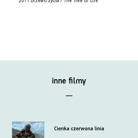
2011 Drzewo życia / The Tree of Life
inne filmy
Cienka czerwona linia