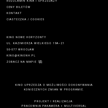
REGULAMIN
KINA
I
SPRZEDAŻY
CENY BILETÓW
KONTAKT
CIASTECZKA / COOKIES
KINO NOWE HORYZONTY
UL. KAZIMIERZA WIELKIEGO 19A–21
50-077 WROCŁAW
KINO@KINONH.PL
ZOBACZ NA MAPIE
KINO UPRZEDZA O MOŻLIWOŚCI DOKONYWANIA
KONIECZNYCH ZMIAN W PROGRAMIE.
PROJEKT I REALIZACJA:
PRACOWNIA PAKAMERA
+
MULTIVERSAL