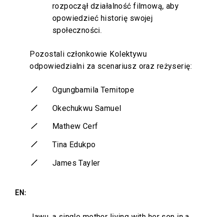
rozpoczął działalność filmową, aby
opowiedzieć historię swojej
społeczności.
Pozostali członkowie Kolektywu
odpowiedzialni za scenariusz oraz reżyserię:
Ogungbamila Temitope
Okechukwu Samuel
Mathew Cerf
Tina Edukpo
James Tayler
EN:
Jawu, a single mother living with her son in a