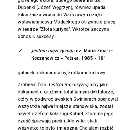
głównego aktora, starego baletmistrza
Dubenki (Józef Węgrzyn), również upada.
Sikorzanka wraca do Warszawy i dzięki
wstawiennictwu Modeckiego otrzymuje pracę
w teatrze "Złota kurtyna". Wkrótce zaczyna
odnosić sukcesy…
Jestem mężczyzną
, reż. Maria Zmarz-
Koczanowicz - Polska, 1985 - 16'
gatunek: dokumentalny, krótkometrażowy
Zrobiłam film
Jestem mężczyzną
niby jako
dokument o groźnym totalitarnym dyktatorze,
który w podwrocławskich Świniarach opanował
wszystkie najważniejsze stanowiska, został
nawet szefem koła Ligi Kobiet, które na jego
cześć śpiewają pieśni. Ale w tej skali
wszystko to było śmieszne. Chciałam rozbić