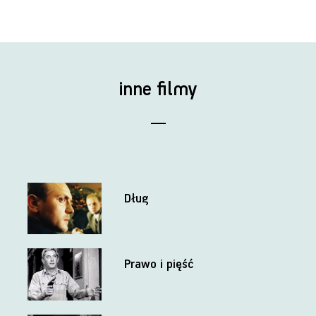
inne filmy
Dług
Prawo i pięść