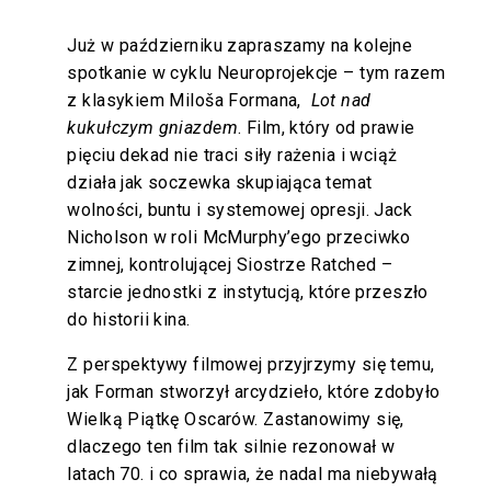
Już w październiku zapraszamy na kolejne
spotkanie w cyklu Neuroprojekcje – tym razem
z klasykiem Miloša Formana,
Lot nad
kukułczym gniazdem
. Film, który od prawie
pięciu dekad nie traci siły rażenia i wciąż
działa jak soczewka skupiająca temat
wolności, buntu i systemowej opresji. Jack
Nicholson w roli McMurphy’ego przeciwko
zimnej, kontrolującej Siostrze Ratched –
starcie jednostki z instytucją, które przeszło
do historii kina.
Z perspektywy filmowej przyjrzymy się temu,
jak Forman stworzył arcydzieło, które zdobyło
Wielką Piątkę Oscarów. Zastanowimy się,
dlaczego ten film tak silnie rezonował w
latach 70. i co sprawia, że nadal ma niebywałą