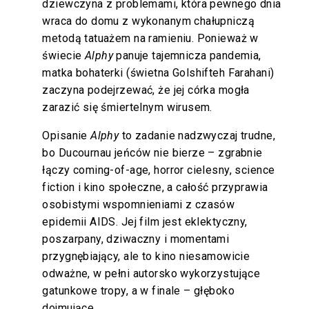
dziewczyna z problemami, która pewnego dnia
wraca do domu z wykonanym chałupniczą
metodą tatuażem na ramieniu. Ponieważ w
świecie
Alphy
panuje tajemnicza pandemia,
matka bohaterki (świetna Golshifteh Farahani)
zaczyna podejrzewać, że jej córka mogła
zarazić się śmiertelnym wirusem.
Opisanie
Alphy
to zadanie nadzwyczaj trudne,
bo Ducournau jeńców nie bierze – zgrabnie
łączy coming-of-age, horror cielesny, science
fiction i kino społeczne, a całość przyprawia
osobistymi wspomnieniami z czasów
epidemii AIDS. Jej film jest eklektyczny,
poszarpany, dziwaczny i momentami
przygnębiający, ale to kino niesamowicie
odważne, w pełni autorsko wykorzystujące
gatunkowe tropy, a w finale – głęboko
dojmujące.