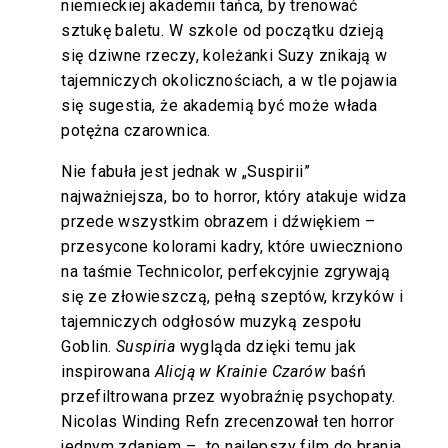
niemieckiej akademii tańca, by trenować
sztukę baletu. W szkole od początku dzieją
się dziwne rzeczy, koleżanki Suzy znikają w
tajemniczych okolicznościach, a w tle pojawia
się sugestia, że akademią być może włada
potężna czarownica.
Nie fabuła jest jednak w „Suspirii”
najważniejsza, bo to horror, który atakuje widza
przede wszystkim obrazem i dźwiękiem –
przesycone kolorami kadry, które uwieczniono
na taśmie Technicolor, perfekcyjnie zgrywają
się ze złowieszczą, pełną szeptów, krzyków i
tajemniczych odgłosów muzyką zespołu
Goblin.
Suspiria
wygląda dzięki temu jak
inspirowana
Alicją w Krainie Czarów
baśń
przefiltrowana przez wyobraźnię psychopaty.
Nicolas Winding Refn zrecenzował ten horror
jednym zdaniem – „to najlepszy film do brania