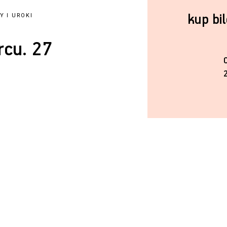
kup bi
Y I UROKI
cu. 27