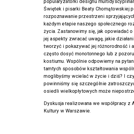
popularyzatorki designu multidyscyplina
Świętek i pisarki Beaty Chomątowskiej
rozpoznawanie przestrzeni sprzyjającyc
każdym etapie naszego społecznego roz
życia. Zastanowimy się, jak opowiadać o w
jej aspekty zwracać uwagę, jakie działa
tworzyć i pokazywać jej różnorodność i 
często dosyć monotonnego lub z pozor
kostiumu. Wspólnie odpowiemy na pytani
tamtych sposobów kształtowania wspólno
moglibyśmy wcielać w życie i dziś? I czy
powinniśmy się szczególnie zatroszczyć
osiedli wielkopłytowych może niepostrz
Dyskusja realizowana we współpracy z 
Kultury w Warszawie.