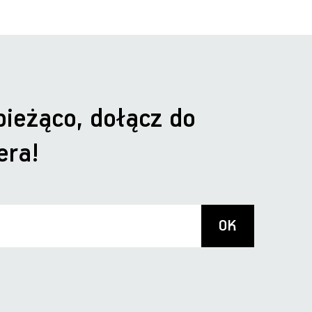
bieżąco, dołącz do
era!