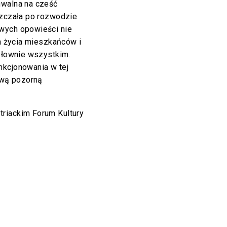
hwalna na cześć
szczała po rozwodzie
wych opowieści nie
ch życia mieszkańców i
osłownie wszystkim.
nkcjonowania w tej
 swą pozorną
riackim Forum Kultury