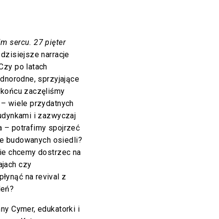
 sercu. 27 pięter
zisiejsze narracje
Czy po latach
ednorodne, sprzyjające
 końcu zaczęliśmy
 – wiele przydatnych
budynkami i zazwyczaj
 – potrafimy spojrzeć
nie budowanych osiedli?
nie chcemy dostrzec na
jach czy
łynąć na revival z
leń?
ny Cymer, edukatorki i