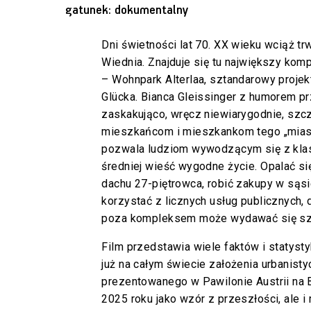
gatunek: dokumentalny
Dni świetności lat 70. XX wieku wciąż trw
Wiednia. Znajduje się tu największy komp
– Wohnpark Alterlaa, sztandarowy projekt
Glücka. Bianca Gleissinger z humorem pr
zaskakująco, wręcz niewiarygodnie, szc
mieszkańcom i mieszkankom tego „miast
pozwala ludziom wywodzącym się z klasy
średniej wieść wygodne życie. Opalać si
dachu 27-piętrowca, robić zakupy w sąsi
korzystać z licznych usług publicznych, 
poza kompleksem może wydawać się szar
Film przedstawia wiele faktów i statyst
już na całym świecie założenia urbanist
prezentowanego w Pawilonie Austrii na B
2025 roku jako wzór z przeszłości, ale i