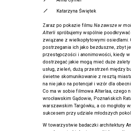
Katarzyna Świętek
Zaraz po pokazie filmu
Na zawsze w moim
Alterli
spróbujemy wspólnie poodkrywać d
związane z wielkopłytowymi osiedlami. 
postrzegania ich jako bezduszne, zbyt j
przestępczości i anonimowości, kiedy w
dostrzegać jakie mogą mieć duże zalety
usług, zieleń, dużą przestrzeń między 
świetne skomunikowanie z resztą miasta
na nie jako na potencjał i wzór dla obec
Co ma w sobie filmowa Alterlaa, czego 
wrocławskim Gądowie, Poznańskich Rata
warszawskim Targówku, a co mogłoby wp
sukcesem przy udziale młodszych poko
W towarzystwie badaczki architektury An