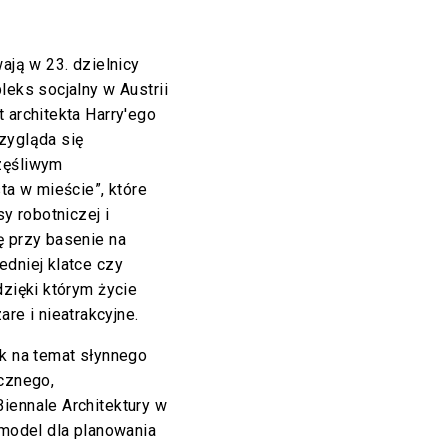
ają w 23. dzielnicy
leks socjalny w Austrii
 architekta Harry'ego
zygląda się
zęśliwym
a w mieście”, które
 robotniczej i
ę przy basenie na
edniej klatce czy
dzięki którym życie
e i nieatrakcyjne.
yk na temat słynnego
ycznego,
iennale Architektury w
 model dla planowania