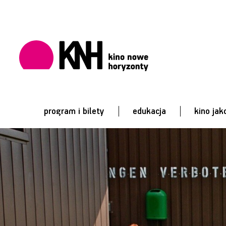
program i bilety
edukacja
kino jak