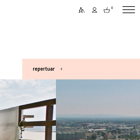
0
repertuar