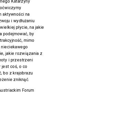
rnego Katarzyny
 poćwiczymy
h aktywności na
woju i wydłużaniu
ielkiej płycie, na jakie
nia podejmować, by
atrakcyjność, mimo
u nieciekawego
e, jakie rozwiązania z
ty i przestrzeni
 jest coś, o co
, bo z krajobrazu
eżenie zniknąć.
Austriackim Forum