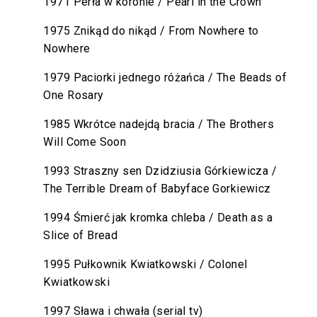
1971 Perła w koronie / Pearl in the Crown
1975 Znikąd do nikąd / From Nowhere to
Nowhere
1979 Paciorki jednego różańca / The Beads of
One Rosary
1985 Wkrótce nadejdą bracia / The Brothers
Will Come Soon
1993 Straszny sen Dzidziusia Górkiewicza /
The Terrible Dream of Babyface Gorkiewicz
1994 Śmierć jak kromka chleba / Death as a
Slice of Bread
1995 Pułkownik Kwiatkowski / Colonel
Kwiatkowski
1997 Sława i chwała (serial tv)