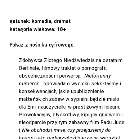
gatunek: komedia, dramat
kategoria wiekowa: 18+
Pokaz z nośnika cyfrowego.
Zdobywca Złotego Niedźwiedzia na ostatnim
Berlinale, filmowy traktat o pornografii,
obsceniczności i perwersji.
Niefortunny
numerek…
opowiada o wycieku seks-taśmy i
konsekwencjach, jakie upublicznienie
małżeńskich zabaw w sypialni będzie miało
dla Emi, nauczycielki w prestiżowym liceum.
Prowokacyjny, błyskotliwy, kipiący gniewem i
nieodparcie przy tym zabawny film Radu Jude
(
Nie obchodzi mnie, czy przejdziemy do
historii jako barbarzyńcy
) bierze na warsztat