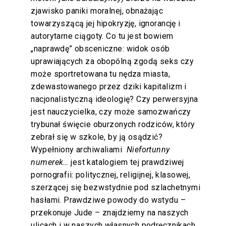
zjawisko paniki moralnej, obnażając
towarzyszącą jej hipokryzję, ignorancję i
autorytarne ciągoty. Co tu jest bowiem
„naprawdę” obsceniczne: widok osób
uprawiających za obopólną zgodą seks czy
może sportretowana tu nędza miasta,
zdewastowanego przez dziki kapitalizm i
nacjonalistyczną ideologię? Czy perwersyjna
jest nauczycielka, czy może samozwańczy
trybunał święcie oburzonych rodziców, który
zebrał się w szkole, by ją osądzić?
Wypełniony archiwaliami
Niefortunny
numerek…
jest katalogiem tej prawdziwej
pornografii: politycznej, religijnej, klasowej,
szerzącej się bezwstydnie pod szlachetnymi
hasłami. Prawdziwe powody do wstydu –
przekonuje Jude – znajdziemy na naszych
ulicach i w naszych własnych podręcznikach