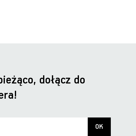
bieżąco, dołącz do
era!