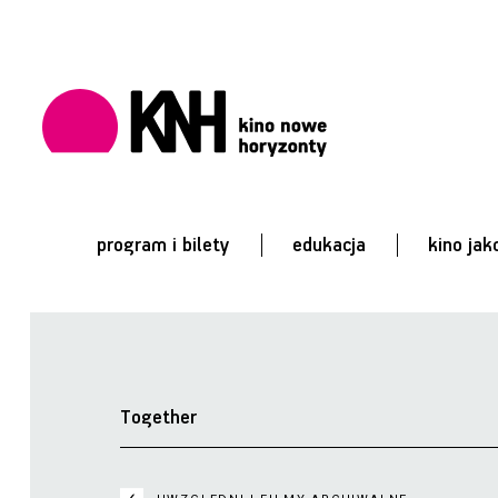
program i bilety
edukacja
kino jak