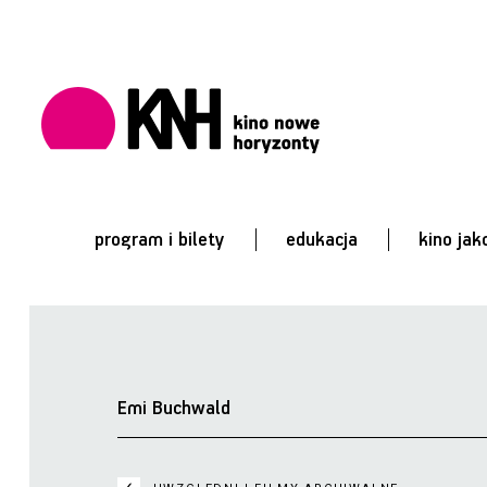
program i bilety
edukacja
kino jak