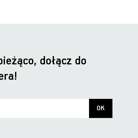
bieżąco, dołącz do
era!