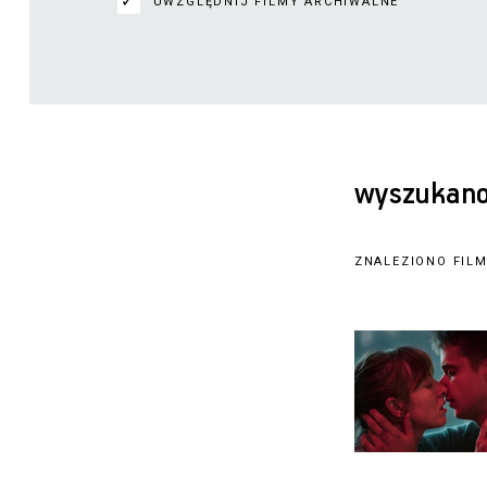
UWZGLĘDNIJ FILMY ARCHIWALNE
wyszukano
ZNALEZIONO FIL