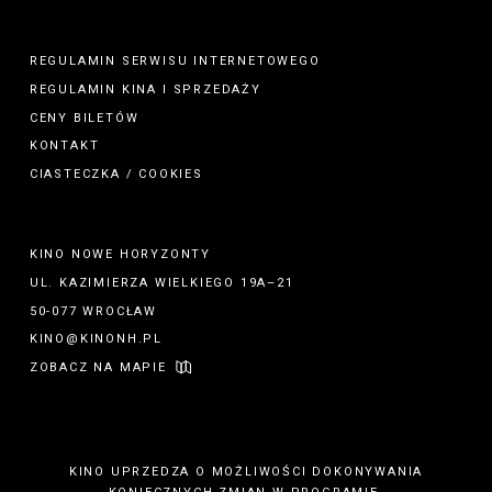
REGULAMIN SERWISU INTERNETOWEGO
REGULAMIN
KINA
I
SPRZEDAŻY
CENY BILETÓW
KONTAKT
CIASTECZKA / COOKIES
KINO NOWE HORYZONTY
UL. KAZIMIERZA WIELKIEGO 19A–21
50-077 WROCŁAW
KINO@KINONH.PL
ZOBACZ NA MAPIE
KINO UPRZEDZA O MOŻLIWOŚCI DOKONYWANIA