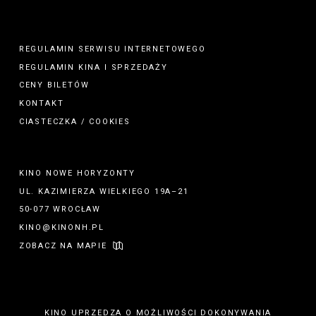
REGULAMIN SERWISU INTERNETOWEGO
REGULAMIN
KINA
I
SPRZEDAŻY
CENY BILETÓW
KONTAKT
CIASTECZKA / COOKIES
KINO NOWE HORYZONTY
UL. KAZIMIERZA WIELKIEGO 19A–21
50-077 WROCŁAW
KINO@KINONH.PL
ZOBACZ NA MAPIE
KINO UPRZEDZA O MOŻLIWOŚCI DOKONYWANIA