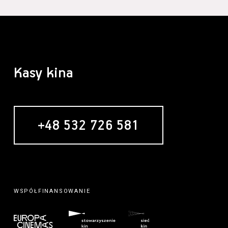
Kasy kina
+48 532 726 581
WSPÓŁFINANSOWANIE