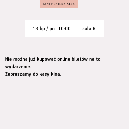
13 lip / pn
10:00
sala 8
Nie można już kupować online biletów na to
wydarzenie.
Zapraszamy do kasy kina.