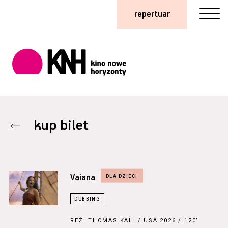
repertuar
kup bilet
Vaiana
REŻ.
THOMAS KAIL
/ USA 2026 / 120’