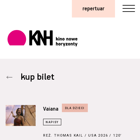
repertuar
kup bilet
Vaiana
REŻ.
THOMAS KAIL
/ USA 2026 / 120’