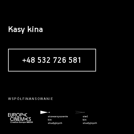
Kasy kina
+48 532 726 581
WSPÓŁFINANSOWANIE