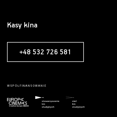
Kasy kina
+48 532 726 581
WSPÓŁFINANSOWANIE