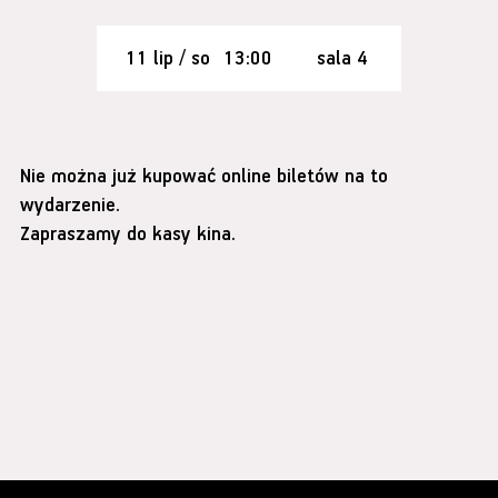
11 lip / so
13:00
sala 4
Nie można już kupować online biletów na to
wydarzenie.
Zapraszamy do kasy kina.