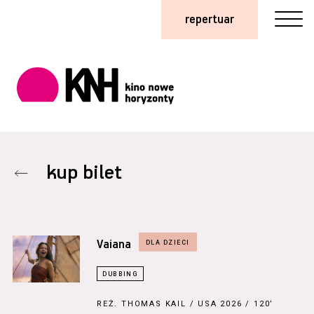
repertuar
kup bilet
Vaiana
REŻ.
THOMAS KAIL
/ USA 2026 / 120’