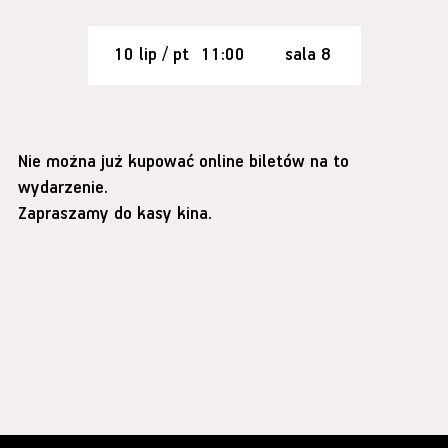
10 lip / pt
11:00
sala 8
Nie można już kupować online biletów na to
wydarzenie.
Zapraszamy do kasy kina.