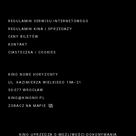
REGULAMIN SERWISU INTERNETOWEGO
REGULAMIN
KINA
I
SPRZEDAŻY
CENY BILETÓW
KONTAKT
CIASTECZKA / COOKIES
KINO NOWE HORYZONTY
UL. KAZIMIERZA WIELKIEGO 19A–21
50-077 WROCŁAW
KINO@KINONH.PL
ZOBACZ NA MAPIE
KINO UPRZEDZA O MOŻLIWOŚCI DOKONYWANIA