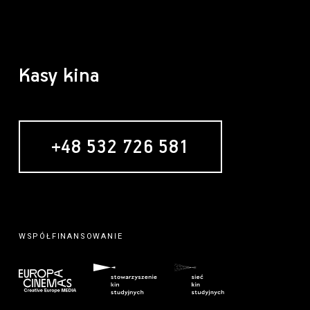
Kasy kina
+48 532 726 581
WSPÓŁFINANSOWANIE