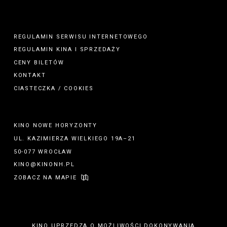
REGULAMIN SERWISU INTERNETOWEGO
REGULAMIN
KINA
I
SPRZEDAŻY
CENY BILETÓW
KONTAKT
CIASTECZKA / COOKIES
KINO NOWE HORYZONTY
UL. KAZIMIERZA WIELKIEGO 19A–21
50-077 WROCŁAW
KINO@KINONH.PL
ZOBACZ NA MAPIE
KINO UPRZEDZA O MOŻLIWOŚCI DOKONYWANIA